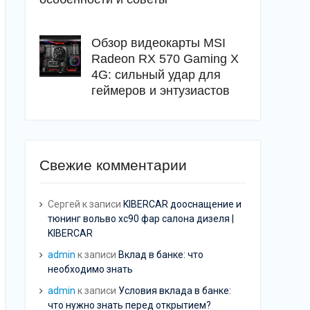
Обзор видеокарты MSI
Radeon RX 570 Gaming X
4G: сильный удар для
геймеров и энтузиастов
Свежие комментарии
Сергей
к записи
KIBERCAR дооснащение и
тюнинг вольво хс90 фар салона дизеля |
KIBERCAR
admin
к записи
Вклад в банке: что
необходимо знать
admin
к записи
Условия вклада в банке:
что нужно знать перед открытием?