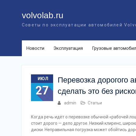
Перейти
к
volvolab.ru
контенту
Советы по эксплуатации автомобилей Volv
Новости
Эксплуатация
Грузовые автомоби
Перевозка дорогого а
ИЮЛ
27
сделать это без риско
admin
Статьи
Когда речь идёт о перевозке обычной «рабочей ло
стоит дорого — дело другое. Низкий клиренс, широ
диски. Неправильная погрузка может обойтись дор