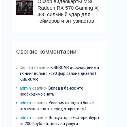
Обзор видеокарты MSI
Radeon RX 570 Gaming X
4G: сильный удар для
геймеров и энтузиастов
Свежие комментарии
Сергей
к записи
KIBERCAR дооснащение и
тюнинг вольво хс90 фар салона дизеля |
KIBERCAR
admin
к записи
Вклад в банке: что
необходимо знать
admin
к записи
Условия вклада в банке:
что нужно знать перед открытием?
admin
к записи
Эвакуатор в Екатеринбурге
от 2000 рублей, цены на услуги