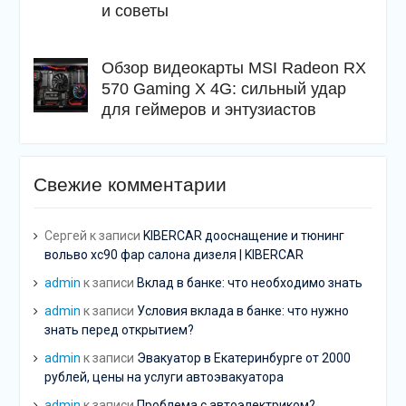
и советы
Обзор видеокарты MSI Radeon RX
570 Gaming X 4G: сильный удар
для геймеров и энтузиастов
Свежие комментарии
Сергей
к записи
KIBERCAR дооснащение и тюнинг
вольво хс90 фар салона дизеля | KIBERCAR
admin
к записи
Вклад в банке: что необходимо знать
admin
к записи
Условия вклада в банке: что нужно
знать перед открытием?
admin
к записи
Эвакуатор в Екатеринбурге от 2000
рублей, цены на услуги автоэвакуатора
admin
к записи
Проблема с автоэлектриком?