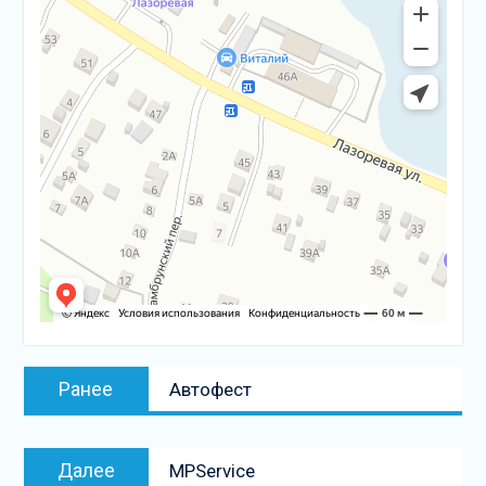
Навигация
Предыдущая
Ранее
Автофест
по
запись:
записям
Следующая
Далее
MPService
запись