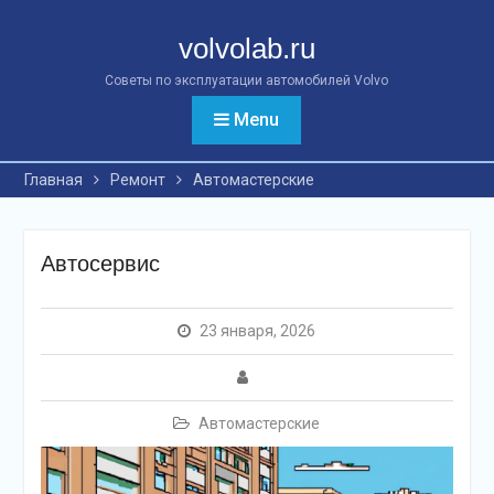
Перейти
к
volvolab.ru
контенту
Советы по эксплуатации автомобилей Volvo
Menu
Главная
Ремонт
Автомастерские
Автосервис
23 января, 2026
Автомастерские