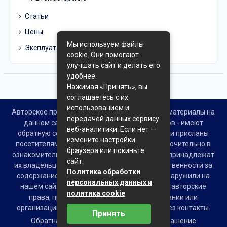
Статьи
Цены
Мы используем файлы
Эксплуатация
cookie. Они помогают
улучшать сайт и делать его
удобнее.
Нажимая «Принять», вы
соглашаетесь с их
использованием и
Авторское право © Все права защищены. Все материалы на
передачей данных сервису
данном сайте взяты из открытых источников - имеют
веб-аналитики. Если нет —
обратную ссылку на материал в интернете или присланы
измените настройки
посетителями сайта и предоставляются исключительно в
браузера или покиньте
ознакомительных целях. Права на материалы принадлежат
сайт.
их владельцам. Администрация сайта ответственности за
Политика обработки
содержание материала не несет. Если Вы обнаружили на
персональных данных и
нашем сайте материалы, которые нарушают авторские
политика cookie
права, принадлежащие Вам, Вашей компании или
организации, пожалуйста, сообщите нам через контакты.
Принять
Обратная связь
Пользовательское соглашение