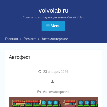
Перейти
к
volvolab.ru
контенту
Советы по эксплуатации автомобилей Volvo
Menu
Главная
Ремонт
Автомастерские
Автофест
23 января, 2026
Автомастерские