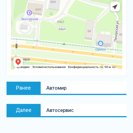
Навигация
Предыдущая
Ранее
Автомир
по
запись:
записям
Следующая
Далее
Автосервис
запись