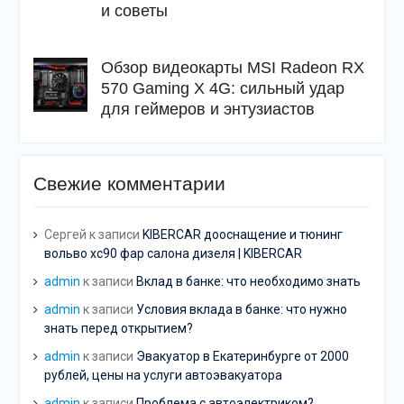
и советы
Обзор видеокарты MSI Radeon RX
570 Gaming X 4G: сильный удар
для геймеров и энтузиастов
Свежие комментарии
Сергей
к записи
KIBERCAR дооснащение и тюнинг
вольво хс90 фар салона дизеля | KIBERCAR
admin
к записи
Вклад в банке: что необходимо знать
admin
к записи
Условия вклада в банке: что нужно
знать перед открытием?
admin
к записи
Эвакуатор в Екатеринбурге от 2000
рублей, цены на услуги автоэвакуатора
admin
к записи
Проблема с автоэлектриком?