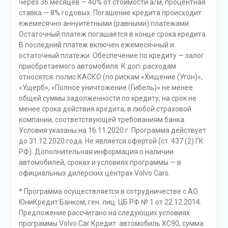
через 36 месяцев — 40% от стоимости а/м, процентная
ставка — 8% годовых. Погашение кредита происходит
ежемесячно аннуитетными (равными) платежами.
Остаточный платеж погашается в конце срока кредита.
В последний платеж включен ежемесячный и
остаточный платежи. Обеспечение по кредиту — залог
приобретаемого автомобиля. К доп. расходам
относятся: полис КАСКО (по рискам «Хищение (Угон)»,
«Ущерб», «Полное уничтожение (Гибель)» не менее
общей суммы задолженности по кредиту, на срок не
менее срока действия кредита, в любой страховой
компании, соответствующей требованиям банка.
Условия указаны на 16.11.2020 г. Программа действует
до 31.12.2020 года. Не является офертой (ст. 437 (2) ГК
РФ). Дополнительная информация о наличии
автомобилей, сроках и условиях программы — в
официальных дилерских центрах Volvo Cars.
* Программа осуществляется в сотрудничестве с АО
ЮниКредит Банком, ген. лиц. ЦБ РФ № 1 от 22.12.2014.
Предложение рассчитано на следующих условиях
программы Volvo Car Кредит: автомобиль XC90, сумма