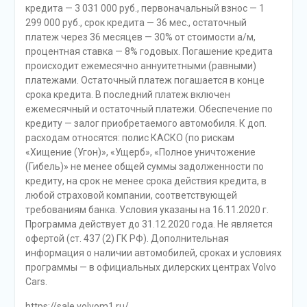
кредита — 3 031 000 руб., первоначальный взнос — 1
299 000 руб., срок кредита — 36 мес., остаточный
платеж через 36 месяцев — 30% от стоимости а/м,
процентная ставка — 8% годовых. Погашение кредита
происходит ежемесячно аннуитетными (равными)
платежами. Остаточный платеж погашается в конце
срока кредита. В последний платеж включен
ежемесячный и остаточный платежи. Обеспечение по
кредиту — залог приобретаемого автомобиля. К доп.
расходам относятся: полис КАСКО (по рискам
«Хищение (Угон)», «Ущерб», «Полное уничтожение
(Гибель)» не менее общей суммы задолженности по
кредиту, на срок не менее срока действия кредита, в
любой страховой компании, соответствующей
требованиям банка. Условия указаны на 16.11.2020 г.
Программа действует до 31.12.2020 года. Не является
офертой (ст. 437 (2) ГК РФ). Дополнительная
информация о наличии автомобилей, сроках и условиях
программы — в официальных дилерских центрах Volvo
Cars.
https://sale.volvom1.ru/