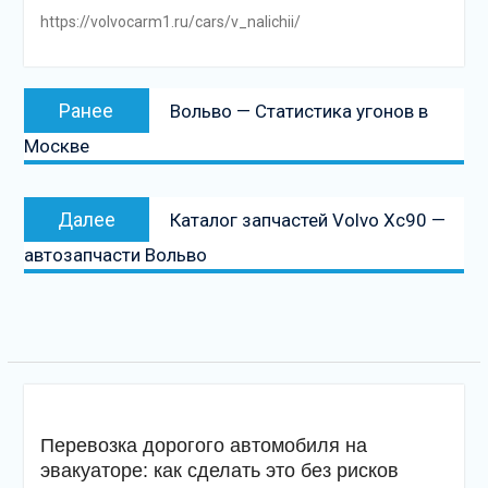
https://volvocarm1.ru/cars/v_nalichii/
Навигация
Предыдущая
Ранее
Вольво — Статистика угонов в
по
запись:
Москве
записям
Следующая
Далее
Каталог запчастей Volvo Xc90 —
запись
автозапчасти Вольво
Перевозка дорогого автомобиля на
эвакуаторе: как сделать это без рисков