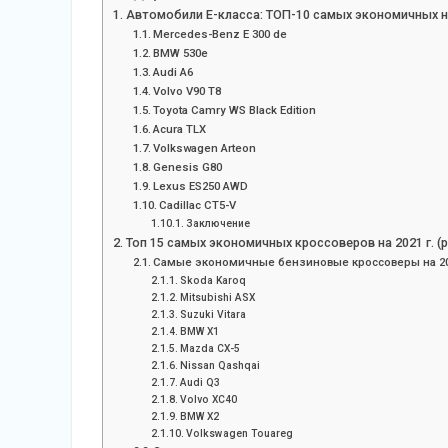
Автомобили E-класса: ТОП-10 самых экономичных н
Mercedes-Benz E 300 de
BMW 530e
Audi A6
Volvo V90 T8
Toyota Camry WS Black Edition
Acura TLX
Volkswagen Arteon
Genesis G80
Lexus ES250 AWD
Cadillac CT5-V
Заключение
Топ 15 самых экономичных кроссоверов на 2021 г. (
Самые экономичные бензиновые кроссоверы на 20
Skoda Karoq
Mitsubishi ASX
Suzuki Vitara
BMW X1
Mazda CX-5
Nissan Qashqai
Audi Q3
Volvo XC40
BMW X2
Volkswagen Touareg