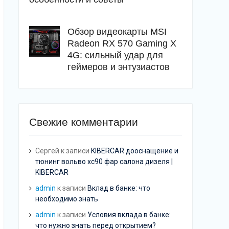
Обзор видеокарты MSI
Radeon RX 570 Gaming X
4G: сильный удар для
геймеров и энтузиастов
Свежие комментарии
Сергей
к записи
KIBERCAR дооснащение и
тюнинг вольво хс90 фар салона дизеля |
KIBERCAR
admin
к записи
Вклад в банке: что
необходимо знать
admin
к записи
Условия вклада в банке:
что нужно знать перед открытием?