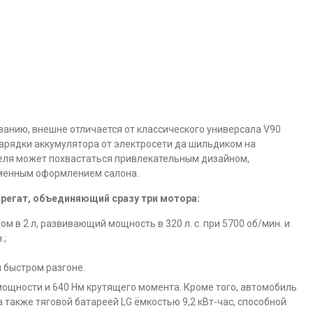
званию, внешне отличается от классического универсала V90
зарядки аккумулятора от электросети да шильдиком на
еля может похвастаться привлекательным дизайном,
рменным оформлением салона.
грегат, объединяющий сразу три мотора:
 в 2 л, развивающий мощность в 320 л. с. при 5700 об/мин. и
.;
и быстром разгоне.
 мощности и 640 Нм крутящего момента. Кроме того, автомобиль
 также тяговой батареей LG ёмкостью 9,2 кВт-час, способной