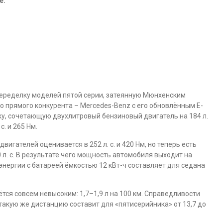
e:
переделку моделей пятой серии, затеянную Мюнхенским
о прямого конкурента – Mercedes-Benz с его обновлённым E-
ку, сочетающую двухлитровый бензиновый двигатель на 184 л.
с. и 265 Нм.
игателей оценивается в 252 л. с. и 420 Нм, но теперь есть
 л. с. В результате чего мощность автомобиля выходит на
роэнергии с батареей ёмкостью 12 кВт-ч составляет для седана
тся совсем невысоким: 1,7–1,9 л на 100 км. Справедливости
 такую же дистанцию составит для «пятисерийника» от 13,7 до