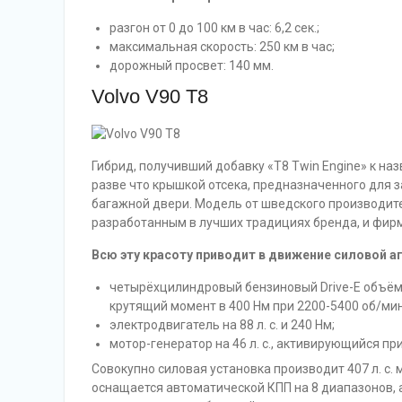
разгон от 0 до 100 км в час: 6,2 сек.;
максимальная скорость: 250 км в час;
дорожный просвет: 140 мм.
Volvo V90 T8
Гибрид, получивший добавку «T8 Twin Engine» к на
разве что крышкой отсека, предназначенного для 
багажной двери. Модель от шведского производит
разработанным в лучших традициях бренда, и фи
Всю эту красоту приводит в движение силовой а
четырёхцилиндровый бензиновый Drive-E объёмом
крутящий момент в 400 Нм при 2200-5400 об/мин
электродвигатель на 88 л. с. и 240 Нм;
мотор-генератор на 46 л. с., активирующийся пр
Совокупно силовая установка производит 407 л. с.
оснащается автоматической КПП на 8 диапазонов, а