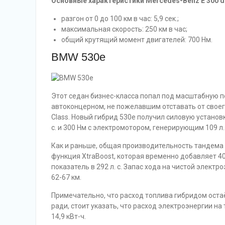
Основные характеристики Mercedes-Benz E 300 d
разгон от 0 до 100 км в час: 5,9 сек.;
максимальная скорость: 250 км в час;
общий крутящий момент двигателей: 700 Нм.
BMW 530e
Этот седан бизнес-класса попал под масштабную 
автоконцерном, не пожелавшим отставать от своег
Class. Новый гибрид 530e получил силовую установ
с. и 300 Нм с электромотором, генерирующим 109 л. 
Как и раньше, общая производительность тандема дв
функция XtraBoost, которая временно добавляет 40
показатель в 292 л. с. Запас хода на чистой элект
62-67 км.
Примечательно, что расход топлива гибридом остаё
ради, стоит указать, что расход электроэнергии на
14,9 кВт-ч.