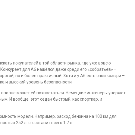
скать покупателей в той области рынка, где уже вовсю
 Конкурент для A6 нашёлся даже среди его «собратьев» –
рогой, но и более практичный. Хотя и у A6 есть свои козыри –
а и высокий уровень безопасности.
а» вполне может ей похвастаться. Немецкие инженеры уверяют,
ым. И вообще, этот седан быстрый, как спорткар, и
мность модели. Например, расход бензина на 100 км для
тью 252 л. с. составит всего 1,7 л.