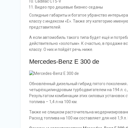
Cadillac CT5-V
Видео про дешевые бизнес-седаны
Солидные габариты и богатое убранство интерьера
классу с индексом «E». Также эту категорию именую
представителей.
А если автомобиль такого типа будет ещё и потреб
действительно «золотым». К счастью, в продаже в
классу. О них и пойдёт речь ниже.
Mercedes-Benz E 300 de
Обновлённый дизельный гибрид пятого поколения 
четырёхцилиндровым турбодвигателем на 194 л. с.
Результатом комбинации этих силовых установок с
топлива – 1,4 л на 100 км.
Также не слишком расточительна модернизированн
Расход топлива на 100 км составляет для неё 1,9 