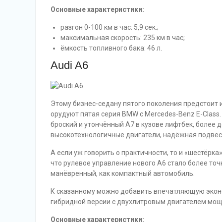
Основные характеристики:
разгон 0-100 км в час: 5,9 сек.;
максимальная скорость: 235 км в час;
ёмкость топливного бака: 46 л.
Audi A6
Этому бизнес-седану пятого поколения предстоит и
орудуют пятая серия BMW с Mercedes-Benz E-Class.
броский и утончённый A7 в кузове лифтбек, более до
высокотехнологичные двигатели, надёжная подвеск
А если уж говорить о практичности, то и «шестёрк
что рулевое управление нового A6 стало более точн
манёвренный, как компактный автомобиль.
К сказанному можно добавить впечатляющую эконо
гибридной версии с двухлитровым двигателем мощнос
Основные характеристики: