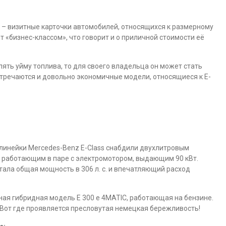
 – визитные карточки автомобилей, относящихся к размерному
т «бизнес-классом», что говорит и о приличной стоимости её
лять уйму топлива, то для своего владельца он может стать
стречаются и довольно экономичные модели, относящиеся к E-
линейки Mercedes-Benz E-Class снабдили двухлитровым
, работающим в паре с электромотором, выдающим 90 кВт.
тала общая мощность в 306 л. с. и впечатляющий расход
ая гибридная модель E 300 e 4MATIC, работающая на бензине.
л. Вот где проявляется пресловутая немецкая бережливость!