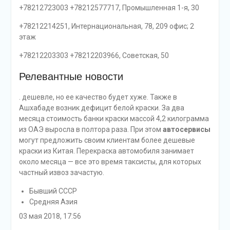
+78212723003 +78212577717, Промышленная 1-я, 30
+78212214251, Интернациональная, 78, 209 офис; 2
этаж
+78212203303 +78212203966, Советская, 50
Релевантные новости
. дешевле, но ее качество будет хуже. Также в
Ашхабаде возник дефицит белой краски. За два
месяца стоимость банки краски массой 4,2 килограмма
из ОАЭ выросла в полтора раза. При этом
автосервисы
могут предложить своим клиентам более дешевые
краски из Китая. Перекраска автомобиля занимает
около месяца — все это время таксисты, для которых
частный извоз зачастую.
Бывший СССР
Средняя Азия
03 мая 2018, 17:56