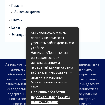
Ремонт
Автомастерские
Статьи
Цены
Мы используем файлы
Эксплуатация
cookie. Они помогают
улучшать сайт и делать его
удобнее.
Нажимая «Принять», вы
соглашаетесь с их
использованием и
Авторское право © Все права защищены. Все материалы на
передачей данных сервису
данном сайте взяты из открытых источников - имеют
веб-аналитики. Если нет —
обратную ссылку на материал в интернете или присланы
измените настройки
посетителями сайта и предоставляются исключительно в
браузера или покиньте
ознакомительных целях. Права на материалы принадлежат
сайт.
их владельцам. Администрация сайта ответственности за
Политика обработки
содержание материала не несет. Если Вы обнаружили на
персональных данных и
нашем сайте материалы, которые нарушают авторские
политика cookie
права, принадлежащие Вам, Вашей компании или