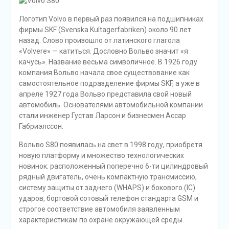
Логотип Volvo в первый раз появился на подшипниках
фирмы SKF (Svenska Kultagerfabriken) около 90 лет
назад. Слово произошло от латинского глагола
«Volvere» — катиться. Дословно Вольво значит «я
качусь». Название весьма символичное. В 1926 году
компания Вольво начала свое существование как
самостоятельное подразделение фирмы SKF, а уже в
апреле 1927 года Вольво представила свой новый
автомобиль. Основателями автомобильной компании
стали инженер Густав Ларсон и бизнесмен Ассар
Габриэлссон.
Вольво S80 появилась на свет в 1998 году, приобретя
новую платформу и множество технологических
новинок: расположенный поперечно 6-ти цилиндровый
рядный двигатель, очень компактную трансмиссию,
систему защиты от заднего (WHAPS) и бокового (IC)
ударов, бортовой сотовый телефон стандарта GSM и
строгое соответствие автомобиля заявленным
характеристикам по охране окружающей среды.