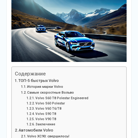
Содержание
ТОП-5 быстрых Volvo
История марки Volvo
Самые скоростные Вольво
Volvo S60 T8 Polestar Enginееred
Volvo S60 Polestar
Volvo V60 T6/T8
Volvo S90 T8
Volvo V90 T8
Заключение
Автомобили Volvo
Volvo XC90: свершилось!