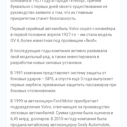
основана в 1927 году в городе Гетеборг, причём
буквально с первых дней своего существования её
руководство заявило о том, что их главным
приоритетом станет безопасность.
Первый серийный автомобиль Volvo сошёл с конвейера
в первой половине апреля 1927-го – им стала модель
OV 4, более известная под прозвищем «Якоб».
В последующие годы компания активно развивала
свой модельный ряд, а также инвестировала в
разработки новых силовых установок.
В 1991 компания представляет систему защиты от
боковых ударов – SIРS, а спустя ещё 3 года выпускает
первые эирбеги, призванные защитить пассажиров при
боковых столкновениях.
В 1999-м автоконцерн Ford Motor приобретает
подразделение Volvo, отвечающее за производство
легковых автомобилей. Сумма сделки была оценена в
6,45 млрд. долларов. В 2010-м году компания была
продана китайскому автоконцерну Geely Automobile,