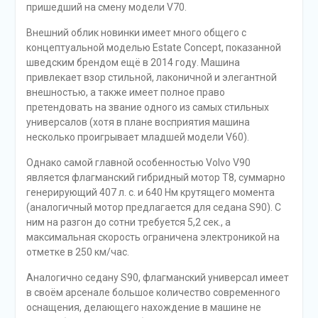
пришедший на смену модели V70.
Внешний облик новинки имеет много общего с
концептуальной моделью Еstate Соncept, показанной
шведским брендом ещё в 2014 году. Машина
привлекает взор стильной, лаконичной и элегантной
внешностью, а также имеет полное право
претендовать на звание одного из самых стильных
универсалов (хотя в плане восприятия машина
несколько проигрывает младшей модели V60).
Однако самой главной особенностью Volvo V90
является флагманский гибридный мотор T8, суммарно
генерирующий 407 л. с. и 640 Нм крутящего момента
(аналогичный мотор предлагается для седана S90). С
ним на разгон до сотни требуется 5,2 сек., а
максимальная скорость ограничена электроникой на
отметке в 250 км/час.
Аналогично седану S90, флагманский универсал имеет
в своём арсенале большое количество современного
оснащения, делающего нахождение в машине не