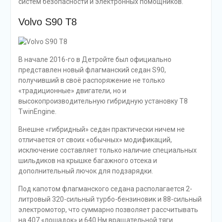
систем безопасности и электронных помощников.
Volvo S90 T8
В начале 2016-го в Детройте был официально
представлен новый флагманский седан S90,
получивший в своё распоряжение не только
«традиционные» двигатели, но и
высокопроизводительную гибридную установку Т8
TwinEngine.
Внешне «гибридный» седан практически ничем не
отличается от своих «обычных» модификаций,
исключение составляет только наличие специальных
шильдиков на крышке багажного отсека и
дополнительный лючок для подзарядки.
Под капотом флагманского седана располагается 2-
литровый 320-сильный турбо-бензиновик и 88-сильный
электромотор, что суммарно позволяет рассчитывать
на 407 «лошадок» и 640 Нм вращательной тяги.