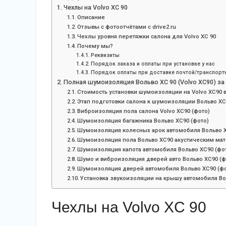
Чехлы на Volvo XC 90
Описание
Отзывы с фотоотчëтами с drive2.ru
Чехлы уровня перетяжки салона для Volvo XC 90
Почему мы?
Реквизиты
Порядок заказа и оплаты при установке у нас
Порядок оплаты при доставке почтой/транспорт
Полная шумоизоляция Вольво ХС 90 (Volvo XC90) з
Стоимость установки шумоизоляции на Volvo XC90 
Этап подготовки салона к шумоизоляции Вольво ХС
Виброизоляция пола салона Volvo XC90 (фото)
Шумоизоляция багажника Вольво ХС90 (фото)
Шумоизоляция колесных арок автомобиля Вольво Х
Шумоизоляция пола Вольво ХС90 акустическим мат
Шумоизоляция капота автомобиля Вольво ХС90 (фо
Шумо и виброизоляция дверей авто Вольво ХС90 (ф
Шумоизоляция дверей автомобиля Вольво ХС90 (фо
Установка звукоизоляции на крышу автомобиля Во
Чехлы на Volvo XC 90