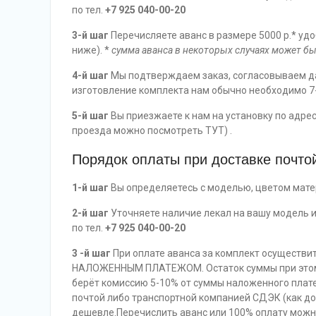
по тел.
+7 925 040-00-20
3-й шаг
Перечисляете аванс в размере 5000 р.* удо
ниже). *
сумма аванса в некоторых случаях может бы
4-й шаг
Мы подтверждаем заказ, согласовываем да
изготовление комплекта нам обычно необходимо 7-
5-й шаг
Вы приезжаете к нам на установку по адресу
проезда можно посмотреть ТУТ) .
Порядок оплаты при доставке почто
1-й шаг
Вы определяетесь с моделью, цветом матер
2-й шаг
Уточняете наличие лекал на вашу модель 
по тел.
+7 925 040-00-20
3 -й шаг
При оплате аванса за комплект осуществи
НАЛОЖЕННЫМ ПЛАТЕЖОМ. Остаток суммы при этом в
берёт комиссию 5-10% от суммы наложенного плат
почтой либо транспортной компанией СДЭК (как до 
дешевле.Перечислить аванс или 100% оплату можно