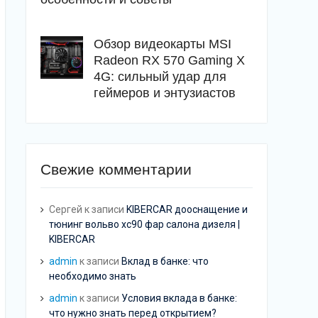
Обзор видеокарты MSI
Radeon RX 570 Gaming X
4G: сильный удар для
геймеров и энтузиастов
Свежие комментарии
Сергей
к записи
KIBERCAR дооснащение и
тюнинг вольво хс90 фар салона дизеля |
KIBERCAR
admin
к записи
Вклад в банке: что
необходимо знать
admin
к записи
Условия вклада в банке:
что нужно знать перед открытием?