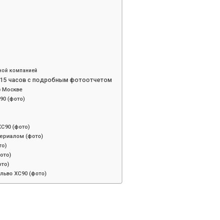
ной компанией
а 15 часов с подробным фотоотчетом
в Москве
90 (фото)
С90 (фото)
ериалом (фото)
то)
ото)
то)
льво ХС90 (фото)