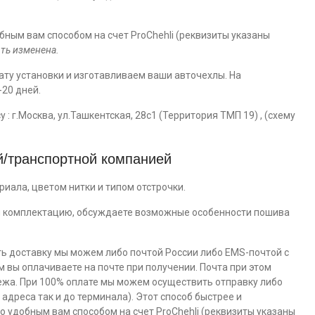
бным вам способом на счет ProChehli (реквизиты указаны
ть изменена.
ту установки и изготавливаем ваши авточехлы. На
20 дней.
 : г.Москва, ул.Ташкентская, 28с1 (Территория ТМП 19) , (схему
й/транспортной компанией
иала, цветом нитки и типом отстрочки.
и комплектацию, обсуждаете возможные особенности пошива
ть доставку мы можем либо почтой России либо EMS-почтой с
ы оплачиваете на почте при получении. Почта при этом
ежа. При 100% оплате мы можем осуществить отправку либо
адреса так и до терминала). Этот способ быстрее и
 удобным вам способом на счет ProChehli (реквизиты указаны