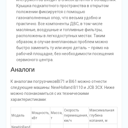
Крышка подкапотного пространства в открытом
положении фиксируется с помощью
газонаполненных опор, что весьма удобно и
практично. Все компоненты ДВС, в том числе
масляные, воздушные и топливные фильтры,
расположены в легкодоступных местах. Таким
образом, в случае внеплановых проблем можно
быстро заменить ту или иную деталь – прямо на
рабочей площадке, без необходимости посещения
сервисного центра.
Аналоги
К аналогам погрузчиковBl71 и Bl61 можно отнести
следующие машины: NewHolland B110 и JCB 3CX. Ниже
можно познакомиться с их техническими
характеристиками:
Скорость
Максимальная
Мощность,
Масса,
Модель
перемещения,
глубина
кВт
т
км/ч
копания, м
NewHolland