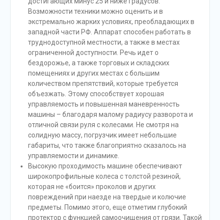
достигающих минус 25 и ниже градусов.
Возможности техники можно оценить и в
экстремально жарких условиях, преобладающих в
западной части РФ. Аппарат способен работать в
труднодоступной местности, а также в местах
ограниченной доступности. Речь идет о
бездорожье, а также торговых и складских
помещениях и других местах с большим
количеством препятствий, которые требуется
объезжать. Этому способствует хорошая
управляемость и повышенная маневренность
машины – благодаря малому радиусу разворота и
отличной связи руля с колесами. Не смотря на
солидную массу, погрузчик имеет небольшие
габариты, что также благоприятно сказалось на
управляемости и динамике.
Высокую проходимость машине обеспечивают
широкопрофильные колеса с толстой резиной,
которая не «боится» проколов и других
повреждений при наезде на твердые и колючие
предметы. Помимо этого, еще отметим глубокий
протектор с функцией самоочищения от грязи. Такой