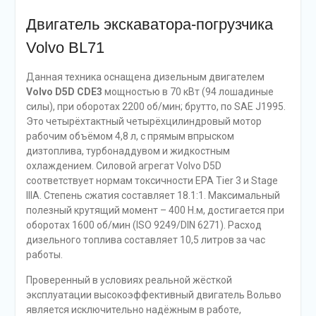
Двигатель экскаватора-погрузчика
Volvo BL71
Данная техника оснащена дизельным двигателем
Volvo D5D CDE3
мощностью в 70 кВт (94 лошадиные
силы), при оборотах 2200 об/мин; брутто, по SAE J1995.
Это четырёхтактный четырёхцилиндровый мотор
рабочим объёмом 4,8 л, с прямым впрыском
дизтоплива, турбонаддувом и жидкостным
охлаждением. Силовой агрегат Volvo D5D
соответствует нормам токсичности EPA Tier 3 и Stage
IIIA. Степень сжатия составляет 18.1:1. Максимальный
полезный крутящий момент – 400 Н.м, достигается при
оборотах 1600 об/мин (ISO 9249/DIN 6271). Расход
дизельного топлива составляет 10,5 литров за час
работы.
Проверенный в условиях реальной жёсткой
эксплуатации высокоэффективный двигатель Вольво
является исключительно надёжным в работе,