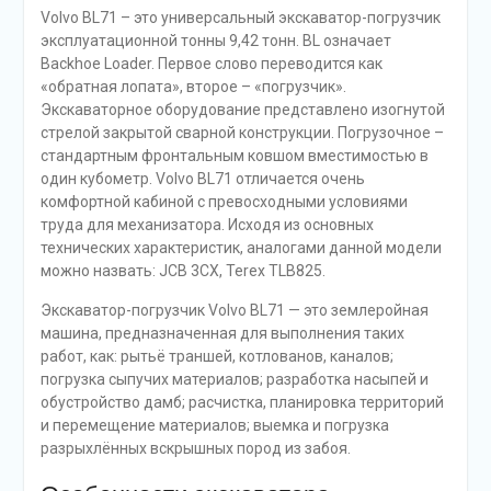
Volvo BL71 – это универсальный экскаватор-погрузчик
эксплуатационной тонны 9,42 тонн. BL означает
Backhoe Loader. Первое слово переводится как
«обратная лопата», второе – «погрузчик».
Экскаваторное оборудование представлено изогнутой
стрелой закрытой сварной конструкции. Погрузочное –
стандартным фронтальным ковшом вместимостью в
один кубометр. Volvo BL71 отличается очень
комфортной кабиной с превосходными условиями
труда для механизатора. Исходя из основных
технических характеристик, аналогами данной модели
можно назвать: JCB 3CX, Terex TLB825.
Экскаватор-погрузчик Volvo BL71 — это землеройная
машина, предназначенная для выполнения таких
работ, как: рытьё траншей, котлованов, каналов;
погрузка сыпучих материалов; разработка насыпей и
обустройство дамб; расчистка, планировка территорий
и перемещение материалов; выемка и погрузка
разрыхлённых вскрышных пород из забоя.