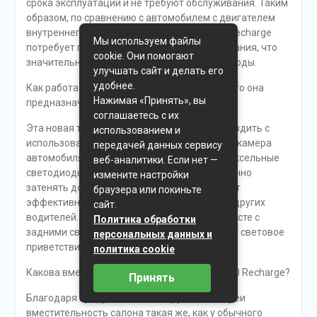
срока эксплуатации и не требуют обслуживания. Таким
образом, по сравнению с автомобилем с двигателем
внутреннего сгорания электромобиль C40 Recharge
Мы используем файлы
потребует гораздо более редкого обслуживания, что
cookie. Они помогают
значительно снизит эксплуатационные расходы.
улучшать сайт и делать его
удобнее.
Как работает технология Pixel Light, и для чего она
Нажимая «Принять», вы
предназначена?
соглашаетесь с их
Эта новая технология позволят постоянно ездить с
использованием и
использованием дальнего света фар. Когда камера
передачей данных сервису
автомобиля обнаруживает другие ТС, 84-пиксельные
веб-аналитики. Если нет —
светодиоды каждой фары могут одновременно
измените настройки
затенять до пяти автомобилей. Это помогает
браузера или покиньте
эффективно освещать дорогу, не ослепляя других
сайт.
водителей. При отпирании замков фары, вместе с
Политика обработки
задними светодиодными фонарями, выдают световое
персональных данных и
приветствие.
политика cookie
Какова вместительность электромобиля C40 Recharge?
Принять
Благодаря продуманной конструкции батареи
вместительность салона такая же, как у обычного