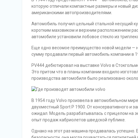
которую отличали компактные размеры и новый д
американскими автопроизводителями.
Автомобиль получил цельный стальной несущий ку
коротким маховиком и верхним расположением расп
автомобиле установили лобовое стекло из триплекс
Еще одно весомое преимущество новой модели — низ
сумму продавали первый автомобиль компании в 19
PV444 дебютировал на выставке Volvo в Стокгольме,
Это притом что в планы компании входило изготовл
производства автомобиля было реализовано около
В 1954 году Volvo произвела в автомобильном мир
двухместный Sport P 1900. От консервативного и з
ожидал. Модель разрабатывалась с прицелом на э
опыт продаж кабриолетов шведской публике.
Однако на этот раз машина продавалась успешно. 
безопасности, она могла похвастаться пятилетне