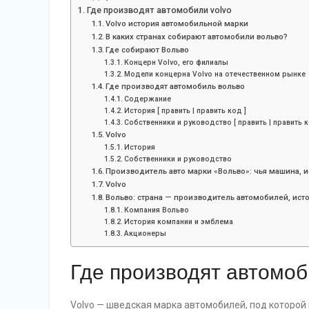
Где производят автомобили volvo
Volvo история автомобильной марки
В каких странах собирают автомобили вольво?
Где собирают Вольво
Концерн Volvo, его филиалы
Модели концерна Volvo на отечественном рынке
Где производят автомобиль вольво
Содержание
История [ править | править код ]
Собственники и руководство [ править | править к
Volvo
История
Собственники и руководство
Производитель авто марки «Вольво»: чья машина, и
Volvo
Вольво: страна — производитель автомобилей, исто
Компания Вольво
История компании и эмблема
Акционеры
Где производят автомоб
Volvo — шведская марка автомобилей, под которой