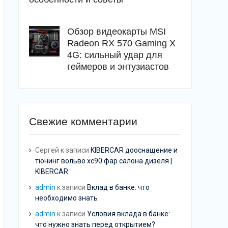
Обзор видеокарты MSI
Radeon RX 570 Gaming X
4G: сильный удар для
геймеров и энтузиастов
Свежие комментарии
Сергей
к записи
KIBERCAR дооснащение и
тюнинг вольво хс90 фар салона дизеля |
KIBERCAR
admin
к записи
Вклад в банке: что
необходимо знать
admin
к записи
Условия вклада в банке:
что нужно знать перед открытием?