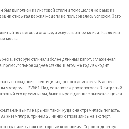
и был выполнен из листовой стали и помещался на раме из
Швеции открытая версия модели не пользовалась успехом. Зато
бшитый не листовой сталью, а искусственной кожей. Разложив
ых места.
Special, которую отличали более длинный капот, сглаженная
а, прямоугольное заднее стекло. В этом же году выходит
планы по созданию шестицилиндрового двигателя. В апреле
ым мотором — PV651. Под ее капотом располагался 3-литровый
, ставший его преемником, были шире и длиннее выпускающихся
мпании выйти на рынок такси, куда она стремилась попасть.
83 экземпляра, причем 27 из них отправились на экспорт.
о понравились таксомоторным компаниям. Спрос подстегнул