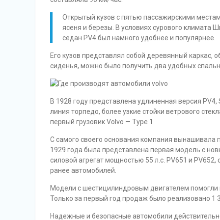
Открытый кузов с пятью пассажирскими местам
ясеня и березы. В условиях сурового климата 
седан PV4 был намного удобнее и популярнее.
Его кузов представлял собой деревянный каркас, о
сиденья, можно было получить два удобных спальн
В 1928 году представлена удлиненная версия PV4, 
линия торпедо, более узкие стойки ветрового стекл
первый грузовик Volvo — Type 1.
С самого своего основания компания вынашивала 
1929 года была представлена первая модель с нов
силовой агрегат мощностью 55 л.с. PV651 и PV652
ранее автомобилей.
Модели с шестицилиндровым двигателем помогли ко
Только за первый год продаж было реализовано 1 3
Надежные и безопасные автомобили действительн