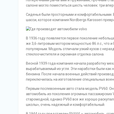
поперечными рычагами и пружинами, прочным стал
салоне могло поместиться шесть человек: три впер
Сиденья были просторными и комфортабельными. 
шасси, которое компания Nordbergs Karosseri прев
В 1936 году появляется первое поколение небольш
же 3,6-литровым мотором мощностью 86 л.с., что и 
популярным. Модель отличали узкий кузов с нераз
стеклоочистителя и скромная отделка салона.
Весной 1939 года компания начала разработку мех
вырабатываемый из угля. Эти наработки были как н
бензина. После начала военных действий произво
переключилась на изготовление специальных военн
Первым послевоенным авто стала модель PV60. Он
автомобиль из поколения огромных пассажирских 
старомодной, однако PV60 все же хорошо раскупали
школы», очень надежный и комфортабельный.
В 1944 году представлен PV444 — автомобиль, ста