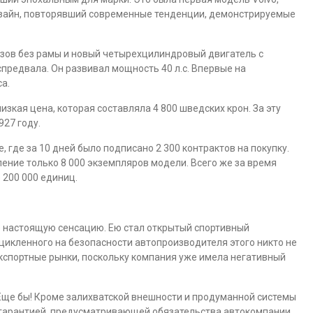
изайн, повторявший современные тенденции, демонстрируемые
зов без рамы и новый четырехцилиндровый двигатель с
редвала. Он развивал мощность 40 л.с. Впервые на
а.
кая цена, которая составляла 4 800 шведских крон. За эту
27 году.
 где за 10 дней было подписано 2 300 контрактов на покупку.
ение только 8 000 экземпляров модели. Всего же за время
 200 000 единиц.
е настоящую сенсацию. Ею стал открытый спортивный
ацикленного на безопасности автопроизводителя этого никто не
кспортные рынки, поскольку компания уже имела негативный
Еще бы! Кроме залихватской внешности и продуманной системы
й гарантией, предусматривающей обязательства автокомпании