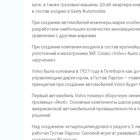
купе, а также грузовые машины. Штаб-квартира комп
в состав холдинга Geely Automobile.
При создании автомобилей инженеры марки особен
разработали наибольшее количество инновационных
сравнению с другими марками.
При создании компания входила в состав крупнейш
уплотнений и мехатроники SKF. Слово «Volvo» было
«кручение».
Volvo была основана в 1927 году в Гетеборге как д
управляющим директором, а Густав Ларсон — глав
принципом при создании автомобилей Volvo будет 
Первый автомобиль Volvo покинул сборочную линию
прозвище «Якоб». Основные компоненты шасси разр
американской автомобильной промышленности и по
решений.
Над созданием четырехцилиндрового рядного 2-ли
работал Густав Ларсон. Силовой агрегат развивал 2
составляла 90 км/час.