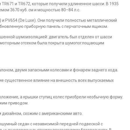
TR671 и TR672, которые получили удлиненное шасси. В 1935
мом 3670 куб. см и мощностью 80–84 л.с.
) и PV654 (De Luxe). Они получили полностью металлический
обновленную приборную панель с перчаточным ящиком.
шенной шумоизоляцией: двигатель был отделен от шасси
и моторным отсеком была покрыта шумопоглощающим
алоном, двумя запасными колесами и фонарем заднего хода.
шие существенное влияние на внешность всех выпускаемых
оложение, а крышки ступиц колес приобрели необычную форму.
ским приводом.
м дизайном, схожим с американскими авто.
лошумный седан с независимой передней подвеской с