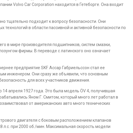
ании Volvo Car Corporation находится в Гетеборге. Она входит
но тщательно подходит к вопросу безопасности. Они
 технологий в области пассивной и активной безопасности по
его в мире производителя подшипников, систем смазки,
 лозунгом фирмы. В переводе с латинского оно означает
очернее предприятие SKF. Ассар Габриельссон стал ее
ным инженером. Они сразу же объявили, что основным
безопасность для всех участников движения.
 14 апреля 1927 года. Это была модель ÖV 4, получившая
абатывались Яном Г. Смитом, который много лет работал в
заимствовал от американских авто много технических
трового двигателя с боковым расположением клапанов
8 л.с. при 2000 об./мин. Максимальная скорость модели