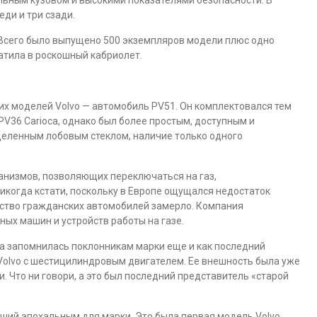
ьным кузовом и высокими показателями безопасности. В
еди и три сзади.
Всего было выпущено 500 экземпляров модели плюс одно
ратила в роскошный кабриолет.
их моделей Volvo — автомобиль PV51. Он комплектовался тем
PV36 Carioca, однако был более простым, доступным и
деленным лобовым стеклом, наличие только одного
анизмов, позволяющих переключаться на газ,
икогда кстати, поскольку в Европе ощущался недостаток
дство гражданских автомобилей замерло. Компания
ых машин и устройств работы на газе.
а запомнилась поклонникам марки еще и как последний
Volvo с шестицилиндровым двигателем. Ее внешность была уже
. Что ни говори, а это был последний представитель «старой
вший эпохальным для марки. Это была первая модель Volvo,