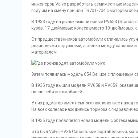
инженеров Volvo разработать семиместные модели 
году им на смену пришли TR701-704 с мотором объе
В 1933 году на рынок вышли новые PV653 (Standard
кузов, 17-дюймовые колеса вместо 19-дюймовых, 
От предшественников автомобили отличались улуч
резиновыми подушками, а стенка между салоном 
материалом.
Затем появилась модель 654 De luxe с плюшевым с
В 1935 году вышли модели PV658 и PV659, оказав
после себя автомобилей.
У них радиатор имел немного наклоненное назад п
На всех колесах находились тормоза с гидравличе
В 1935 году появляется новая модель с обтекаемы
Это был Volvo PV36 Carioca, комфортабельный, ма