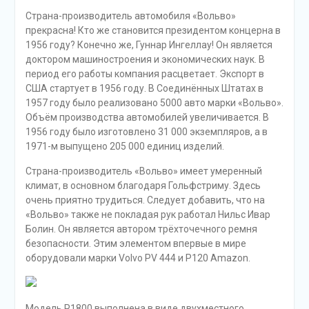
Страна-производитель автомобиля «Вольво»
прекрасна! Кто же становится президентом концерна в
1956 году? Конечно же, Гуннар Ингеллау! Он является
доктором машиностроения и экономических наук. В
период его работы компания расцветает. Экспорт в
США стартует в 1956 году. В Соединённых Штатах в
1957 году было реализовано 5000 авто марки «Вольво».
Объём производства автомобилей увеличивается. В
1956 году было изготовлено 31 000 экземпляров, а в
1971-м выпущено 205 000 единиц изделий.
Страна-производитель «Вольво» имеет умеренный
климат, в основном благодаря Гольфстриму. Здесь
очень приятно трудиться. Следует добавить, что на
«Вольво» также не покладая рук работал Нильс Ивар
Болин. Он является автором трёхточечного ремня
безопасности. Этим элементом впервые в мире
оборудовали марки Volvo PV 444 и P120 Amazon.
Модель Р1800 выполнена в виде двухместного