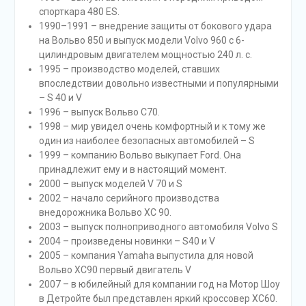
спорткара 480 ES.
1990–1991 – внедрение защиты от бокового удара
на Вольво 850 и выпуск модели Volvo 960 с 6-
цилиндровым двигателем мощностью 240 л. с.
1995 – производство моделей, ставших
впоследствии довольно известными и популярными
– S 40 и V
1996 – выпуск Вольво С70.
1998 – мир увидел очень комфортный и к тому же
один из наиболее безопасных автомобилей – S
1999 – компанию Вольво выкупает Ford. Она
принадлежит ему и в настоящий момент.
2000 – выпуск моделей V 70 и S
2002 – начало серийного производства
внедорожника Вольво ХС 90.
2003 – выпуск полноприводного автомобиля Volvo S
2004 – произведены новинки – S40 и V
2005 – компания Yamaha выпустила для новой
Вольво ХС90 первый двигатель V
2007 – в юбилейный для компании год на Мотор Шоу
в Детройте был представлен яркий кроссовер ХС60.