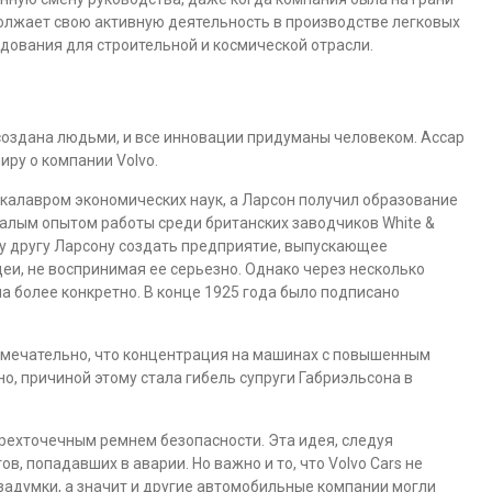
должает свою активную деятельность в производстве легковых
удования для строительной и космической отрасли.
 создана людьми, и все инновации придуманы человеком. Ассар
иру о компании Volvo.
акалавром экономических наук, а Ларсон получил образование
алым опытом работы среди британских заводчиков White &
у другу Ларсону создать предприятие, выпускающее
деи, не воспринимая ее серьезно. Однако через несколько
а более конкретно. В конце 1925 года было подписано
римечательно, что концентрация на машинах с повышенным
о, причиной этому стала гибель супруги Габриэльсона в
рехточечным ремнем безопасности. Эта идея, следуя
, попадавших в аварии. Но важно и то, что Volvo Cars не
адумки, а значит и другие автомобильные компании могли