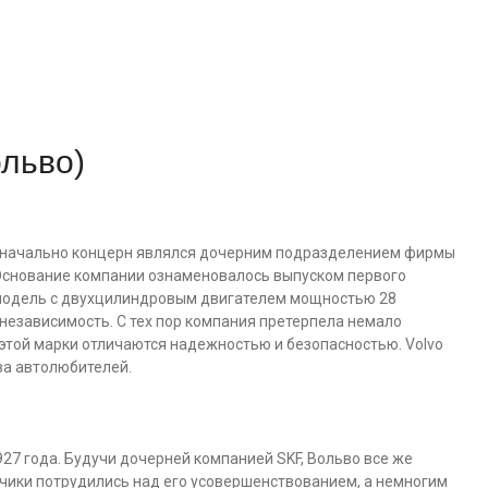
ольво)
 Изначально концерн являлся дочерним подразделением фирмы
Основание компании ознаменовалось выпуском первого
 модель с двухцилиндровым двигателем мощностью 28
 независимость. С тех пор компания претерпела немало
 этой марки отличаются надежностью и безопасностью. Volvo
ва автолюбителей.
927 года. Будучи дочерней компанией SKF, Вольво все же
чики потрудились над его усовершенствованием, а немногим