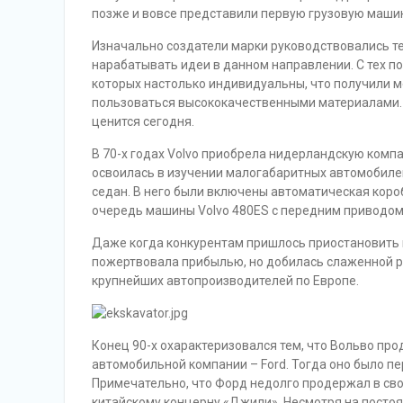
позже и вовсе представили первую грузовую маши
Изначально создатели марки руководствовались те
нарабатывать идеи в данном направлении. С тех п
которых настолько индивидуальны, что получили 
пользоваться высококачественными материалами. И
ценится сегодня.
В 70-х годах Volvo приобрела нидерландскую комп
освоилась в изучении малогабаритных автомобилей
седан. В него были включены автоматическая коро
очередь машины Volvo 480ES с передним приводо
Даже когда конкурентам пришлось приостановить 
пожертвовала прибылью, но добилась слаженной р
крупнейших автопроизводителей по Европе.
Конец 90-х охарактеризовался тем, что Вольво пр
автомобильной компании – Ford. Тогда оно было пе
Примечательно, что Форд недолго продержал в свои
китайскому концерну «Джили». Несмотря на постоя