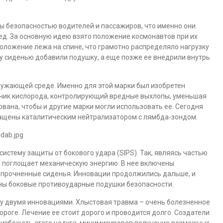
ы безопасностью водителей и пассажиров, что именно они
д. За основную идею взято положение космонавтов при их
положение лежа на спине, что грамотно распределяло нагрузку
му сиденью добавили подушку, а еще позже ее внедрили внутрь
ружающей среде. Именно для этой марки был изобретен
тчик кислорода, контролирующий вредные выхлопы, уменьшая
ована, чтобы и другие марки могли использовать ее. Сегодня
ащены каталитическим нейтрализатором с лямбда-зондом.
истему защиты от бокового удара (SIPS). Так, являясь частью
а поглощает механическую энергию. В нее включены
 упрочненные сиденья. Инновации продолжились дальше, и
ены боковые противоударные подушки безопасности.
зу двумя инновациями. Хлыстовая травма – очень болезненное
роге. Лечение ее стоит дорого и проводится долго. Создатели