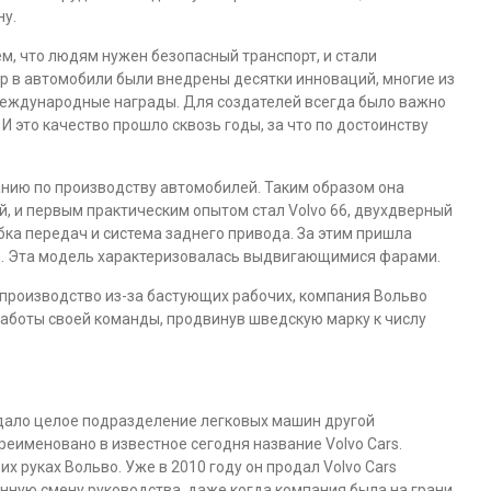
ну.
м, что людям нужен безопасный транспорт, и стали
ор в автомобили были внедрены десятки инноваций, многие из
международные награды. Для создателей всегда было важно
 это качество прошло сквозь годы, за что по достоинству
анию по производству автомобилей. Таким образом она
, и первым практическим опытом стал Volvo 66, двухдверный
бка передач и система заднего привода. За этим пришла
м. Эта модель характеризовалась выдвигающимися фарами.
производство из-за бастующих рабочих, компания Вольво
аботы своей команды, продвинув шведскую марку к числу
одало целое подразделение легковых машин другой
реименовано в известное сегодня название Volvo Cars.
х руках Вольво. Уже в 2010 году он продал Volvo Cars
нную смену руководства, даже когда компания была на грани