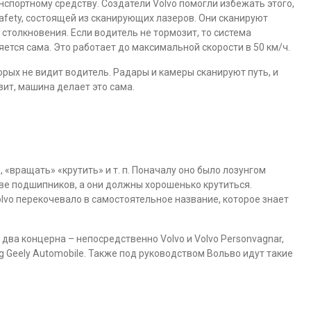
анспортному средству. Создатели Volvo помогли избежать этого,
afety, состоящей из сканирующих лазеров. Они сканируют
толкновения. Если водитель не тормозит, то система
ется сама. Это работает до максимальной скорости в 50 км/ч.
рых не видит водитель. Радары и камеры сканируют путь, и
зит, машина делает это сама.
, «вращать» «крутить» и т. п. Поначалу оно было лозунгом
тве подшипников, а они должны хорошенько крутиться.
lvo перекочевало в самостоятельное название, которое знает
два концерна – непосредственно Volvo и Volvo Personvagnar,
 Geely Automobile. Также под руководством Вольво идут такие