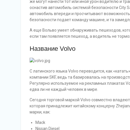
же могут нанести тот или иной урон водителю и тр
оснастив автомобиль системой безопасности City S
автомобиль впереди и просчитывают возможность с
безопасности подает команду машине, и та замедля
А еще Вольво умеет обнаруживать пешеходов, кото
если там появляется пешеход, а водитель не тормо
Название Volvo
С латинского языка Volvo переводится, как «катать»
компании SKF, ведь та базировалась на производс
Регулярно используемое на рекламных плакатах Vo
едва ли не каждый человек в мире.
Сегодня торговой маркой Volvo совместно владеют 
которая принадлежит китайскому концерну Zhejiang
марки, как:
Mack
Nissan Diesel