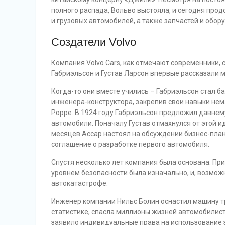
полного распада, Вольво выстояла, и сегодня про
и грузовых автомобилей, а также запчастей и обор
Создатели Volvo
Компания Volvo Cars, как отмечают современники,
Габриэльсон и Густав Ларсон впервые рассказали м
Когда-то они вместе учились – Габриэльсон стал б
инженера-конструктора, закрепив свои навыки нем
Poppe. В 1924 году Габриэльсон предложил давнем
автомобили. Поначалу Густав отмахнулся от этой и
месяцев Ассар настоял на обсуждении бизнес-план
соглашение о разработке первого автомобиля.
Спустя несколько лет компания была основана. П
уровнем безопасности была изначально, и, возможн
автокатастрофе.
Инженер компании Нильс Болин оснастил машину т
статистике, спасла миллионы жизней автомобилистов
заявило индивидуальные права на использование з