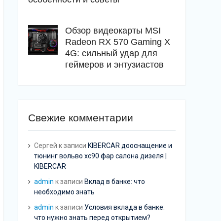
Обзор видеокарты MSI
Radeon RX 570 Gaming X
4G: сильный удар для
геймеров и энтузиастов
Свежие комментарии
Сергей
к записи
KIBERCAR дооснащение и
тюнинг вольво хс90 фар салона дизеля |
KIBERCAR
admin
к записи
Вклад в банке: что
необходимо знать
admin
к записи
Условия вклада в банке:
что нужно знать перед открытием?