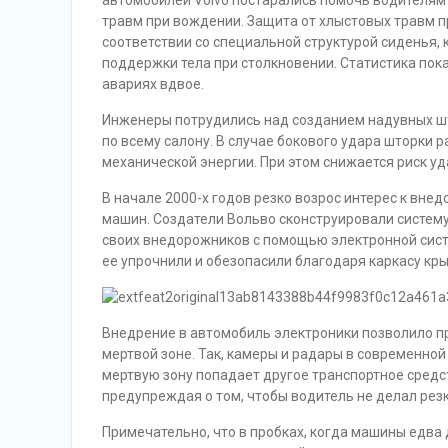
автомобилей Volvo постарались помочь водителям
травм при вождении. Защита от хлыстовых травм п
соответствии со специальной структурой сиденья,
поддержки тела при столкновении. Статистика пок
авариях вдвое.
Инженеры потрудились над созданием надувных шт
по всему салону. В случае бокового удара шторки 
механической энергии. При этом снижается риск уд
В начале 2000-х годов резко возрос интерес к вне
машин. Создатели Вольво сконструировали систем
своих внедорожников с помощью электронной сист
ее упрочнили и обезопасили благодаря каркасу кр
Внедрение в автомобиль электроники позволило 
мертвой зоне. Так, камеры и радары в современной
мертвую зону попадает другое транспортное средст
предупреждая о том, чтобы водитель не делал рез
Примечательно, что в пробках, когда машины едва