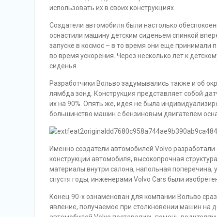
использовать их в своих конструкциях.
Создатели автомобиля были настолько обеспокоен
оснастили машину детским сиденьем спинкой впере
запуске в космос – в то время они еще принимали 
во время ускорения. Через несколько лет к детско
сиденья.
Разработчики Вольво задумывались также и об ок
лямбда зонд. Конструкция представляет собой да
их на 90%. Опять же, идея не была индивидуализир
большинство машин с бензиновым двигателем осн
Именно создатели автомобилей Volvo разработали с
конструкции автомобиля, высокопрочная структур
материалы внутри салона, напольная поперечина,
спустя годы, инженерами Volvo Cars были изобрет
Конец 90-х ознаменован для компании Вольво сра
явление, получаемое при столкновении машин на до