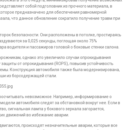
 избежать этого недуга, минимизировав получение возможных
редставляет собой подголовник из прочного материала, в
 которое предназначено для обеспечения равномерной
азала, что данное обновление сократило получение травм при
орок безопасности. Они расположены в потолке, простираясь
раздуваются за 0,025 секунды, поглощая около 75%
ара водителя и пассажиров головой о боковые стенки салона.
дорожникам, однако это увеличило случаи опрокидывания
у защиты от опрокидывания (ROPS), повысив устойчивость
емы. Конструкция автомобиля также была модернизирована,
ыши из борсодержащей стали.
просчитывать невозможное. Например, информирование о
 модели автомобиля следят за обстановкой вокруг нее. Если в
во, сигнальная лампа у бокового зеркала загорается,
ких движений во избежание аварии.
 двигаются, происходят незначительные аварии, которые все