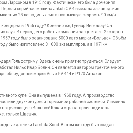
ом Ларсоном в 1915 году. Фактически это была дочерняя
 Первая серийная машина Jakob OV 4 выехала за заводские
ёмкостью 28 лошадиных сил и наивысшую скорость 90 км/ч.
 концерна в 1956 году? Конечно же, Гуннар Ингеллау! Он
х наук. В период его работы компания расцветает. Экспорт в
 1957 году было реализовано 5000 авто марки «Вольво». Объём
оду было изготовлено 31 000 экземпляров, а в 1971-м
одаря Гольфстриму. Здесь очень приятно трудиться. Следует
работал Нильс Ивар Болин. Он является автором трёхточечного
ре оборудовали марки Volvo PV 444 и P120 Amazon.
тивного купе. Она выпущена в 1960 году. А производство
снастили двухконтурной тормозной рабочей системой. И именно
о потрясающее «Вольво»! Какая страна-производитель
е, только Швеция.
ородные датчики Lambda Sond. В этом же году был создан