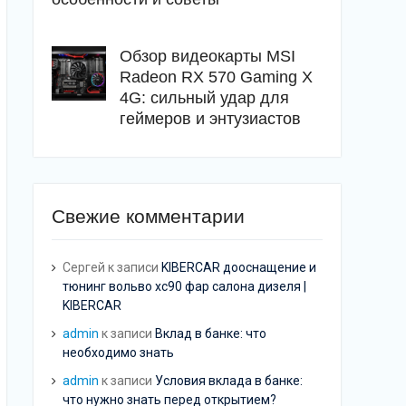
Обзор видеокарты MSI
Radeon RX 570 Gaming X
4G: сильный удар для
геймеров и энтузиастов
Свежие комментарии
Сергей
к записи
KIBERCAR дооснащение и
тюнинг вольво хс90 фар салона дизеля |
KIBERCAR
admin
к записи
Вклад в банке: что
необходимо знать
admin
к записи
Условия вклада в банке:
что нужно знать перед открытием?