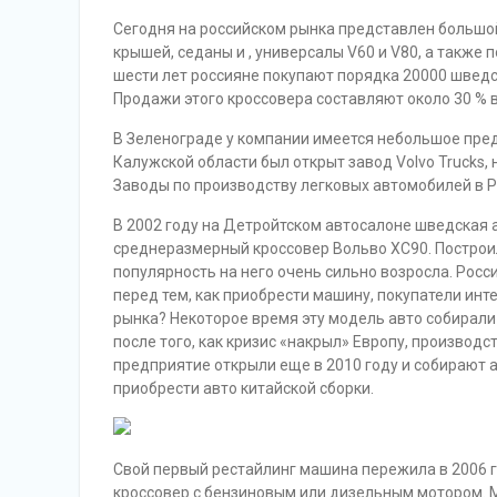
Сегодня на российском рынка представлен большой
крышей, седаны и , универсалы V60 и V80, а также
шести лет россияне покупают порядка 20000 шведс
Продажи этого кроссовера составляют около 30 % 
В Зеленограде у компании имеется небольшое предп
Калужской области был открыт завод Volvo Trucks, 
Заводы по производству легковых автомобилей в Р
В 2002 году на Детройтском автосалоне шведская 
среднеразмерный кроссовер Вольво ХС90. Построи
популярность на него очень сильно возросла. Росс
перед тем, как приобрести машину, покупатели ин
рынка? Некоторое время эту модель авто собирали 
после того, как кризис «накрыл» Европу, производс
предприятие открыли еще в 2010 году и собирают а
приобрести авто китайской сборки.
Свой первый рестайлинг машина пережила в 2006 г
кроссовер с бензиновым или дизельным мотором. 