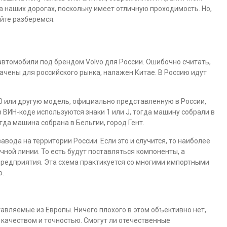
 наших дорогах, поскольку имеет отличную проходимость. Но,
йте разберемся.
автомобили под брендом Volvo для России. Ошибочно считать,
ачены для российского рынка, налажен Китае. В Россию идут
90 или другую модель, официально представленную в России,
в ВИН-коде используются знаки 1 или J, тогда машину собрали в
гда машина собрана в Бельгии, город Гент.
вода на территории России. Если это и случится, то наиболее
ной линии. То есть будут поставляться компоненты, а
предприятия. Эта схема практикуется со многими импортными
о.
авляемые из Европы. Ничего плохого в этом объективно нет,
 качеством и точностью. Смогут ли отечественные