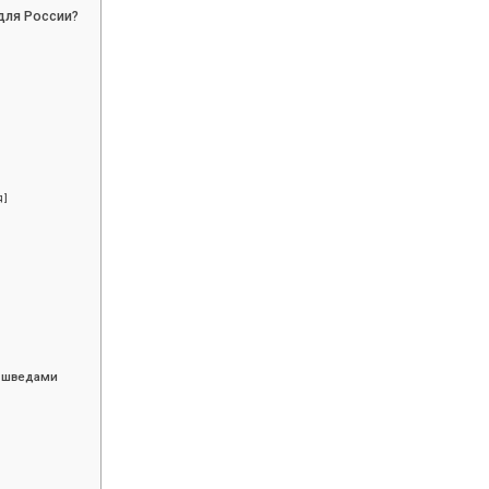
для России?
 ]
о шведами