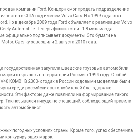
л продан компании Ford. Концерн смог продать подразделение
 известна в США под именем Volvo Cars. И с 1999 года этот
d. Но в декабре 2009 года Ford объявляет о реализации Volvo
Geely Automobile. Теперь филиал стоит 1,8 миллиарда
тие официально подписывает документы. Это бумаги на
 Motor. Сделку завершили 2 августа 2010 года.
огда государственная закупила шведские грузовые автомобили
марки открылось на территории России в 1994 году. Особой
 V40 KOMBI. В 2000-х годах в России ходовыми моделями были
лярны среди российских автолюбителей благодаря их
жности. Эти факторы даже повлияли на формирование такого
вер. Так назывался никуда не спешащий, соблюдающий правила
ость автомобилист.
ных погодных условиях страны. Кроме того, успех обеспечила
ями конкурирующих марок.