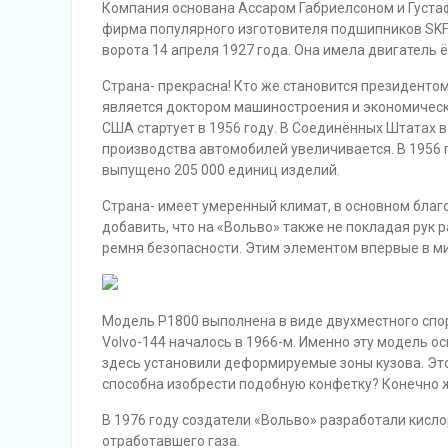
Компания основана Ассаром Габриелсоном и Густаф
фирма популярного изготовителя подшипников SKF.
ворота 14 апреля 1927 года. Она имела двигатель 
Страна- прекрасна! Кто же становится президентом
является доктором машиностроения и экономически
США стартует в 1956 году. В Соединённых Штатах в
производства автомобилей увеличивается. В 1956 г
выпущено 205 000 единиц изделий.
Страна- имеет умеренный климат, в основном благ
добавить, что на «Вольво» также не покладая рук 
ремня безопасности. Этим элементом впервые в ми
Модель Р1800 выполнена в виде двухместного спор
Volvo-144 началось в 1966-м. Именно эту модель о
здесь установили деформируемые зоны кузова. Эт
способна изобрести подобную конфетку? Конечно ж
В 1976 году создатели «Вольво» разработали кисл
отработавшего газа.