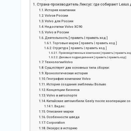
Страна-производитель Лексус: где собирают Lexus 
История компании
Volvoв России
Volvo для России
Недостатки Volvo XC90
Volvo в России
Деятельность [ править | править код ]
Торговые марки [ править | править код ]
Структура [ править | править код ]
Производственные компании [ править | править код
Деловые подразделения [ править | править код ]
ТехнологииVolvo
Существует два основных типа сборки:
Хронологическая история
География компании Volvo
История создания эмблемы Вольво
Концепции бизнеса
Volvo в автоспорте
Китайские автомобили Geely после кооперации с
Видео:
Описание марки
Особенности шведа
Corporation
Экскурс в историю