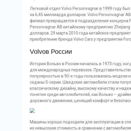
Легковой отдел Volvo Personvagnar в 1999 году бы
за 6,45 миллиарда долларов. Volvo Personvagnar AB
филиал превращается в подразделение концерна For
Personvagnar AB китайскому предприятию Zhejiang 
долларов. 29 марта 2010 года китайское предприя
приобретение бренда Volvo Cars у предприятия Ford
Volvoв России
История Вольво в России началась в 1973 году, к
для международных перевозок. Представительство 
популярностью в 90-е годы пользовались модели и
седаны S-серии. Шведские автомобили стали попу
классическому дизайну, высокому качеству и наде
понятия среди автолюбителей, как Вольво – драй
дорожного движения, ценящий комфорт и безопасн
Машины хорошо подходили для эксплуатации в слож
их невысокая стоимость в сравнении с автомобил