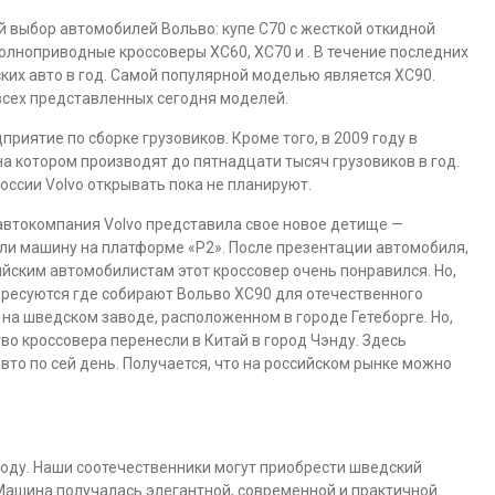
 выбор автомобилей Вольво: купе C70 с жесткой откидной
 полноприводные кроссоверы XC60, XC70 и . В течение последних
ких авто в год. Самой популярной моделью является XC90.
всех представленных сегодня моделей.
риятие по сборке грузовиков. Кроме того, в 2009 году в
на котором производят до пятнадцати тысяч грузовиков в год.
оссии Volvo открывать пока не планируют.
автокомпания Volvo представила свое новое детище —
ли машину на платформе «Р2». После презентации автомобиля,
ийским автомобилистам этот кроссовер очень понравился. Но,
тересуются где собирают Вольво ХС90 для отечественного
на шведском заводе, расположенном в городе Гетеборге. Но,
тво кроссовера перенесли в Китай в город Чэнду. Здесь
вто по сей день. Получается, что на российском рынке можно
оду. Наши соотечественники могут приобрести шведский
Машина получалась элегантной, современной и практичной.