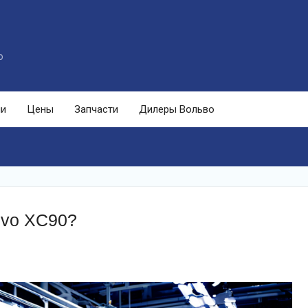
o
ли
Цены
Запчасти
Дилеры Вольво
lvo XC90?