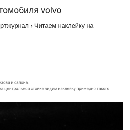
втомобиля volvo
› Бортжурнал › Читаем наклейку на
узова и салона.
на центральной стойке видим наклейку примерно такого