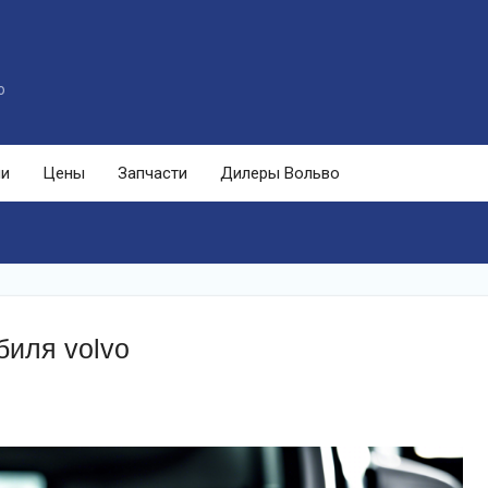
o
ли
Цены
Запчасти
Дилеры Вольво
биля volvo