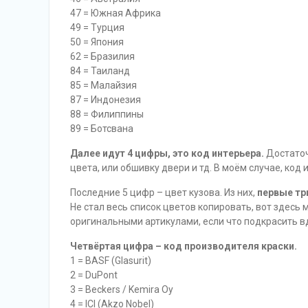
47 = Южная Африка
49 = Турция
50 = Япония
62 = Бразилия
84 = Таиланд
85 = Малайзия
87 = Индонезия
88 = Филиппины
89 = Ботсвана
Далее идут 4 цифры, это код интерьера.
Достаточ
цвета, или обшивку двери и тд. В моём случае, код 
Последние 5 цифр – цвет кузова. Из них,
первые тр
Не стал весь список цветов копировать, вот здесь
оригинальными артикулами, если что подкрасить вд
Четвёртая цифра – код производителя краски.
1 = BASF (Glasurit)
2 = DuPont
3 = Beckers / Kemira Oy
4 = ICI (Akzo Nobel)