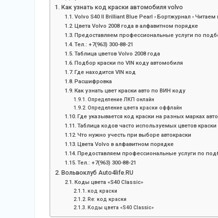
Как узнать код краски автомобиля volvo
Volvo S40 II Brilliant Blue Pearl › Бортжурнал › Чита
Цвета Volvo 2008 года в алфавитном порядке
Предоставляем профессиональные услуги по подбо
Тел.: +7(963) 300-88-21
Таблица цветов Volvo 2008 года
Подбор краски по VIN коду автомобиля
Где находится VIN код
Расшифровка
Как узнать цвет краски авто по ВИН коду
Определение ЛКП онлайн
Определение цвета краски оффлайн
Где указывается код краски на разных марках авт
Таблица кодов часто используемых цветов краски
Что нужно учесть при выборе автокраски
Цвета Volvo в алфавитном порядке
Предоставляем профессиональные услуги по подб
Тел.: +7(963) 300-88-21
Вольвоклуб Auto4life.RU
Коды цвета «S40 Classic»
код краски
Re: код краски
Коды цвета «S40 Classic»