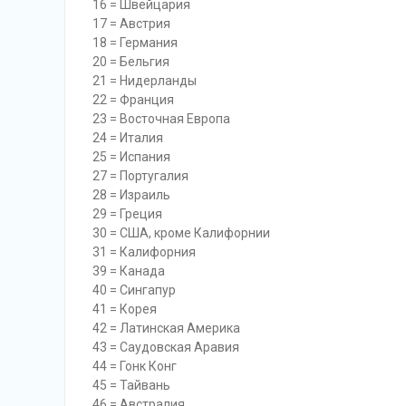
16 = Швейцария
17 = Австрия
18 = Германия
20 = Бельгия
21 = Нидерланды
22 = Франция
23 = Восточная Европа
24 = Италия
25 = Испания
27 = Португалия
28 = Израиль
29 = Греция
30 = США, кроме Калифорнии
31 = Калифорния
39 = Канада
40 = Сингапур
41 = Корея
42 = Латинская Америка
43 = Саудовская Аравия
44 = Гонк Конг
45 = Тайвань
46 = Австралия