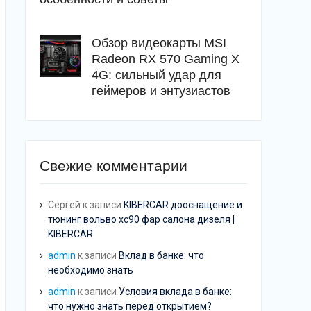
Обзор видеокарты MSI
Radeon RX 570 Gaming X
4G: сильный удар для
геймеров и энтузиастов
Свежие комментарии
Сергей
к записи
KIBERCAR дооснащение и
тюнинг вольво хс90 фар салона дизеля |
KIBERCAR
admin
к записи
Вклад в банке: что
необходимо знать
admin
к записи
Условия вклада в банке:
что нужно знать перед открытием?