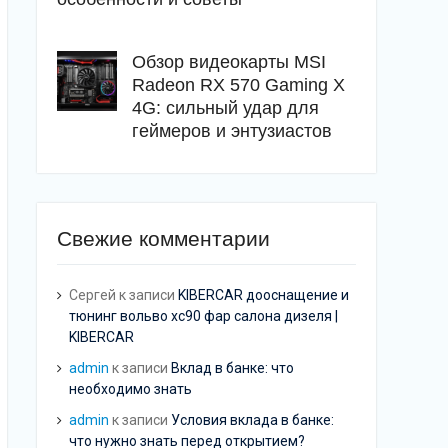
Обзор видеокарты MSI
Radeon RX 570 Gaming X
4G: сильный удар для
геймеров и энтузиастов
Свежие комментарии
Сергей
к записи
KIBERCAR дооснащение и
тюнинг вольво хс90 фар салона дизеля |
KIBERCAR
admin
к записи
Вклад в банке: что
необходимо знать
admin
к записи
Условия вклада в банке:
что нужно знать перед открытием?