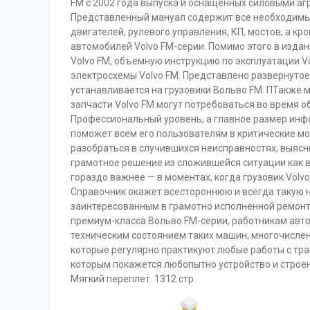
FM с 2002 года выпуска и оснащенных силовыми агре
Представленный мануал содержит все необходимые
двигателей, рулевого управления, КП, мостов, а к
автомобилей Volvo FM-серии. Помимо этого в изда
Volvo FM, объемную инструкцию по эксплуатации V
электросхемы Volvo FM. Представлено развернутое
устанавливается на грузовики Вольво FM. ПТакже 
запчасти Volvo FM могут потребоваться во время 
Профессиональный уровень, а главное размер инф
поможет всем его пользователям в критические м
разобраться в случившихся неисправностях, выясн
грамотное решение из сложившейся ситуации как в 
гораздо важнее — в моментах, когда грузовик Volv
Справочник окажет всестороннюю и всегда такую
заинтересованным в грамотно исполненной ремон
премиум-класса Вольво FM-серии, работникам авто
техническим состоянием таких машин, многочисле
которые регулярно практикуют любые работы с тра
которым покажется любопытно устройство и строен
Мягкий переплет. 1312 стр.