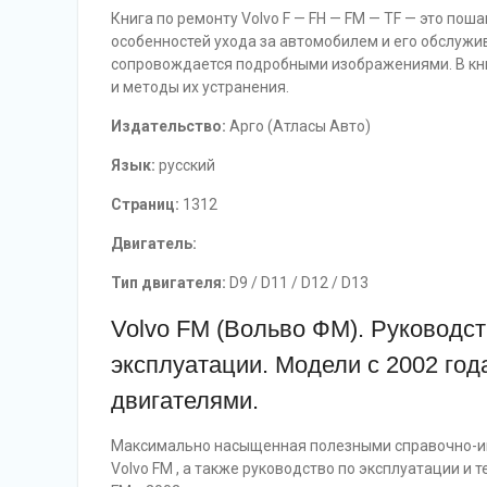
Книга по ремонту Volvo F — FH — FM — TF — это по
особенностей ухода за автомобилем и его обслужи
сопровождается подробными изображениями. В кн
и методы их устранения.
Издательство:
Арго (Атласы Авто)
Язык:
русский
Страниц:
1312
Двигатель:
Тип двигателя:
D9 / D11 / D12 / D13
Volvo FM (Вольво ФМ). Руководст
эксплуатации. Модели с 2002 го
двигателями.
Максимально насыщенная полезными справочно-и
Volvo FM , а также руководство по эксплуатации и