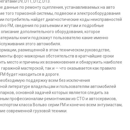
гатами D9, D11, D12, D13.
 данные по ремонту сцепления, устанавливаемых на авто
роме того тормозной системы, подвески и электрооборудования
нии потребитель найдет диагностические коды неисправностей
olvo FM, сведения по разъемам и жгутам и подробные
 описание дополнительного оборудования, которое
материалы книги подскажут пользователю какие именно
обслуживания этого автомобиля.
ормации, размещенной в этом техническом руководстве,
оменты форс-мажорных обстоятельств в кратчайшие сроки
ить место и причины их возникновения и обнаружить наиболее
гаражной мастерской, так и — что оказывается как правило
oFM будет находиться в дороге.
 необходимую поддержку всем без исключения
тной литературе владельцам и пользователям автомобилей
парков, основной задачей которых является следить за
нным профессионалам-ремонтникам из СТО и автосервисов,
нспортом класса Вольво серии FM и конечно всем энтузиастам,
ие современной грузовой техники.