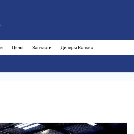
o
ли
Цены
Запчасти
Дилеры Вольво
я