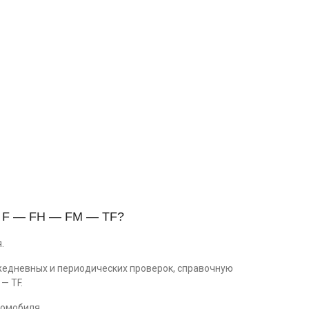
vo F — FH — FM — TF?
.
жедневных и периодических проверок, справочную
— TF.
омобиля.