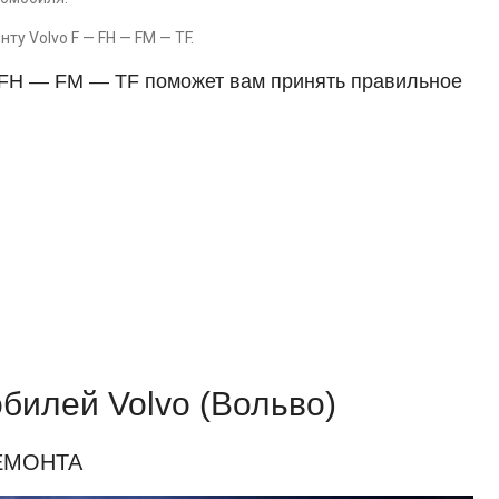
у Volvo F — FH — FM — TF.
— FH — FM — TF поможет вам принять правильное
билей Volvo (Вольво)
ЕМОНТА