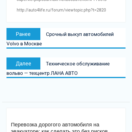
http://auto4life.ru/forum/viewtopic.php?t=2820
Навигация
Предыдущая
Ранее
Срочный выкуп автомобилей
по
запись:
Volvo в Москве
записям
Следующая
Далее
Техническое обслуживание
запись
вольво — техцентр ЛАНА АВТО
Перевозка дорогого автомобиля на
эвакуаторе: как сделать это без рисков