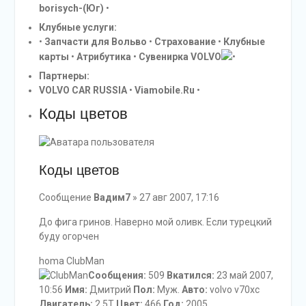
borisych-(Юг)
•
Клубные услуги:
•
Запчасти для Вольво
•
Страхование
•
Клубные
карты
•
Атрибутика
•
Сувенирка VOLVO
•
Партнеры:
VOLVO CAR RUSSIA
•
Viamobile.Ru
•
Коды цветов
Коды цветов
Сообщение
Вадим7
» 27 авг 2007, 17:16
До фига гринов. Наверно мой оливк. Если турецкий
буду огорчен
homa ClubMan
Сообщения:
509
Вкатился:
23 май 2007,
10:56
Имя:
Дмитрий
Пол:
Муж.
Авто:
volvo v70xc
Двигатель:
2.5T
Цвет:
466
Год:
2005