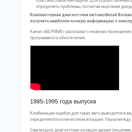
пластмассовой накладкой. Для осуществления 
определить проблемы, посчитав моргания диод
Компьютерная диагностика автомобилей Вольво 
получить наиболее полную информацию о неиспр
Канал «BILPRIME» рассказал о нюансах проведения
программного обеспечения.
1985-1995 года выпуска
Комбинации ошибок для таких авто выводятся в в
определяются количеством вспышек. Пауза между 
Сам модуль диагностики оснащен двумя секциями, в