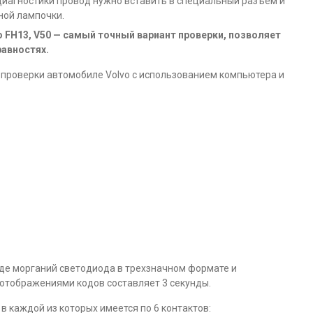
диагностики провод нужно вставить в специальный разъем и
ной лампочки.
FH13, V50 — самый точный вариант проверки, позволяет
авностях.
 проверки автомобиле Volvo с использованием компьютера и
иде морганий светодиода в трехзначном формате и
отображениями кодов составляет 3 секунды.
 каждой из которых имеется по 6 контактов: