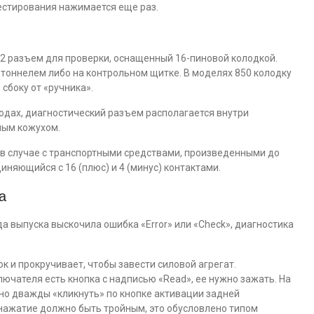
естирования нажимается еще раз.
-2 разъем для проверки, оснащенный 16-пиновой колодкой.
с тоннелем либо на контрольном щитке. В моделях 850 колодку
сбоку от «ручника».
годах, диагностический разъем располагается внутри
ным кожухом.
 в случае с транспортными средствами, произведенными до
диняющийся с 16 (плюс) и 4 (минус) контактами.
а
ода выпуска выскочила ошибка «Error» или «Check», диагностика
ок и прокручивает, чтобы завести силовой агрегат.
ючателя есть кнопка с надписью «Read», ее нужно зажать. На
жно дважды «кликнуть» по кнопке активации задней
 нажатие должно быть тройным, это обусловлено типом