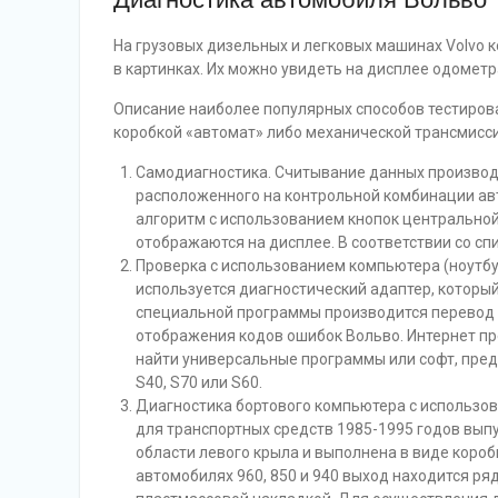
На грузовых дизельных и легковых машинах Volvo
в картинках. Их можно увидеть на дисплее одометр
Описание наиболее популярных способов тестирова
коробкой «автомат» либо механической трансмисси
Самодиагностика. Считывание данных производи
расположенного на контрольной комбинации ав
алгоритм с использованием кнопок центральной
отображаются на дисплее. В соответствии со с
Проверка с использованием компьютера (ноутбу
используется диагностический адаптер, котор
специальной программы производится перевод
отображения кодов ошибок Вольво. Интернет п
найти универсальные программы или софт, пред
S40, S70 или S60.
Диагностика бортового компьютера с использо
для транспортных средств 1985-1995 годов выпу
области левого крыла и выполнена в виде короб
автомобилях 960, 850 и 940 выход находится ря