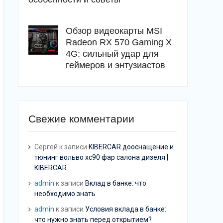
Обзор видеокарты MSI
Radeon RX 570 Gaming X
4G: сильный удар для
геймеров и энтузиастов
Свежие комментарии
Сергей
к записи
KIBERCAR дооснащение и
тюнинг вольво хс90 фар салона дизеля |
KIBERCAR
admin
к записи
Вклад в банке: что
необходимо знать
admin
к записи
Условия вклада в банке:
что нужно знать перед открытием?