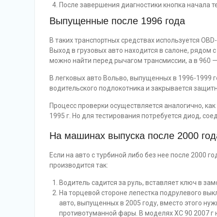
После завершения диагностики кнопка начала т
Выпущенные после 1996 года
В таких транспортных средствах используется OBD
Выход в грузовых авто находится в салоне, рядом 
можно найти перед рычагом трансмиссии, а в 960 — 
В легковых авто Вольво, выпущенных в 1996-1999 
водительского подлокотника и закрывается защит
Процесс проверки осуществляется аналогично, как
1995 г. Но для тестирования потребуется диод, сое
На машинах выпуска после 2000 год
Если на авто с турбиной либо без нее после 2000 г
производится так:
Водитель садится за руль, вставляет ключ в зам
На торцевой стороне лепестка подрулевого выкл
авто, выпущенных в 2005 году, вместо этого ну
противотуманной фары. В моделях ХС 90 2007 г