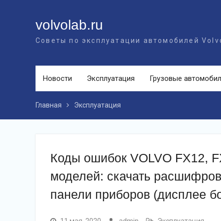
Перейти
к
volvolab.ru
контенту
Советы по эксплуатации автомобилей Volv
Новости
Эксплуатация
Грузовые автомоби
Главная
Эксплуатация
Коды ошибок VOLVO FX12, FX
моделей: скачать расшифров
панели приборов (дисплее б