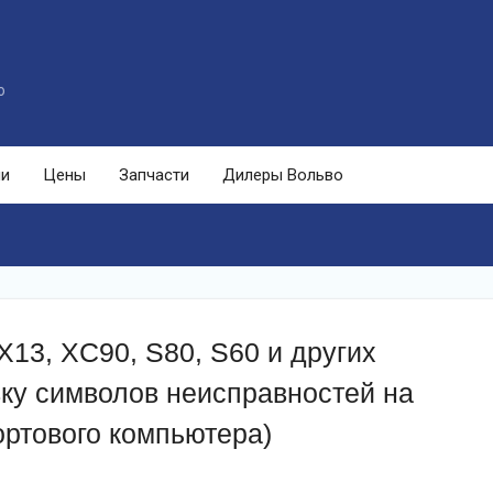
o
ли
Цены
Запчасти
Дилеры Вольво
13, XC90, S80, S60 и других
ку символов неисправностей на
ортового компьютера)