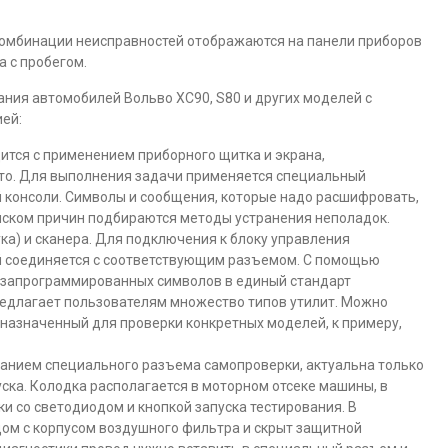
 комбинации неисправностей отображаются на панели приборов
а с пробегом.
ния автомобилей Вольво ХС90, S80 и других моделей с
ей:
тся с применением приборного щитка и экрана,
то. Для выполнения задачи применяется специальный
 консоли. Символы и сообщения, которые надо расшифровать,
писком причин подбираются методы устранения неполадок.
ка) и сканера. Для подключения к блоку управления
ый соединяется с соответствующим разъемом. С помощью
 запрограммированных символов в единый стандарт
редлагает пользователям множество типов утилит. Можно
назначенный для проверки конкретных моделей, к примеру,
ванием специального разъема самопроверки, актуальна только
ска. Колодка располагается в моторном отсеке машины, в
ки со светодиодом и кнопкой запуска тестирования. В
дом с корпусом воздушного фильтра и скрыт защитной