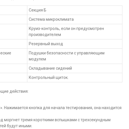
Секция Б
Система микроклимата
Круиз-контроль, если он предусмотрен
производителем
Резервный выход
ческие
Подушки безопасности с управляющим
модулем
Складывание сидений
Контрольный щиток.
ющие действия:
». Нажимается кнопка для начала тестирования, она находится
иод моргнет тремя короткими вспышками с трехсекундным
тей будут иными.