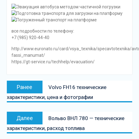
все подробности по телефону:
+7 (985) 920-44-40
http://www.euronato.ru/card/vsya_texnika/specavtotexnika/av
fassi_manumat/
https://gt-service.ru/techhelp/evacuation/
Навигация
Предыдущая
Ранее
Volvo FH16 технические
по
запись:
характеристики, цена и фотографии
записям
Следующая
Далее
Вольво ВНЛ 780 — технические
запись
характеристики, расход топлива