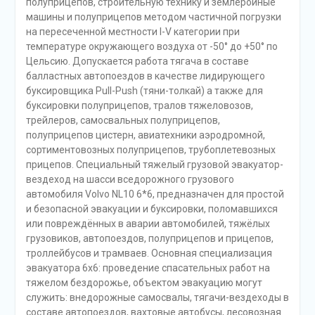
полуприцепов, строительную технику и землеройные
машины и полуприцепов методом частичной погрузки
на пересеченной местности I-V категории при
температуре окружающего воздуха от -50° до +50° по
Цельсию. Допускается работа тягача в составе
балластных автопоездов в качестве лидирующего
буксировщика Pull-Push (тяни-толкай) а также для
буксировки полуприцепов, тралов тяжеловозов,
трейлеров, самосвальных полуприцепов,
полуприцепов цистерн, авиатехники аэродромной,
сортиментовозных полуприцепов, трубоплетевозных
прицепов. Специальный тяжелый грузовой эвакуатор-
вездеход на шасси вседорожного грузового
автомобиля Volvo NL10 6*6, предназначен для простой
и безопасной эвакуации и буксировки, поломавшихся
или повреждённых в аварии автомобилей, тяжёлых
грузовиков, автопоездов, полуприцепов и прицепов,
троллейбусов и трамваев. Основная специализация
эвакуатора 6х6: проведение спасательных работ на
тяжелом бездорожье, объектом эвакуацию могут
служить: внедорожные самосвалы, тягачи-вездеходы в
составе автопоездов, вахтовые автобусы, лесовозная