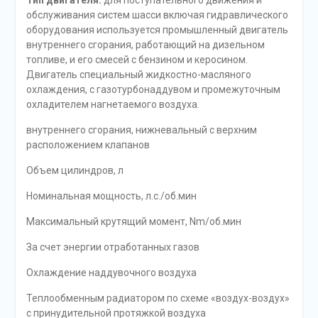
Тип двигателя:
для поступательного движения и
обслуживания систем шасси включая гидравлического
оборудования используется промышленный двигатель
внутреннего сгорания, работающий на дизельном
топливе, и его смесей с бензином и керосином.
Двигатель специальный жидкостно-масляного
охлаждения, с газотурбонаддувом и промежуточным
охладителем нагнетаемого воздуха.
внутреннего сгорания, нижневальный с верхним
расположением клапанов
Объем цилиндров, л
Номинальная мощность, л.с./об.мин
Максимальный крутящий момент, Nm/об.мин
За счет энергии отработанных газов
Охлаждение наддувочного воздуха
Теплообменным радиатором по схеме «воздух-воздух»
с принудительной протяжкой воздуха