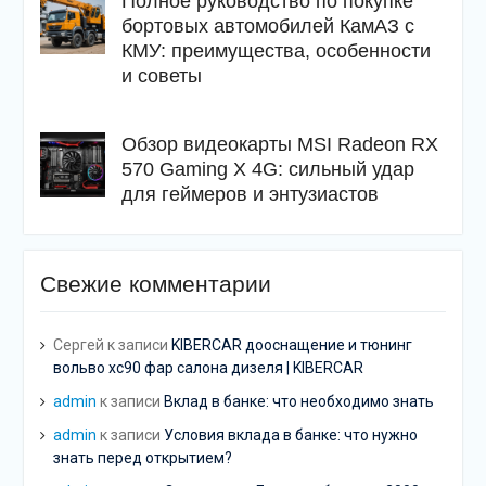
Полное руководство по покупке
бортовых автомобилей КамАЗ с
КМУ: преимущества, особенности
и советы
Обзор видеокарты MSI Radeon RX
570 Gaming X 4G: сильный удар
для геймеров и энтузиастов
Свежие комментарии
Сергей
к записи
KIBERCAR дооснащение и тюнинг
вольво хс90 фар салона дизеля | KIBERCAR
admin
к записи
Вклад в банке: что необходимо знать
admin
к записи
Условия вклада в банке: что нужно
знать перед открытием?