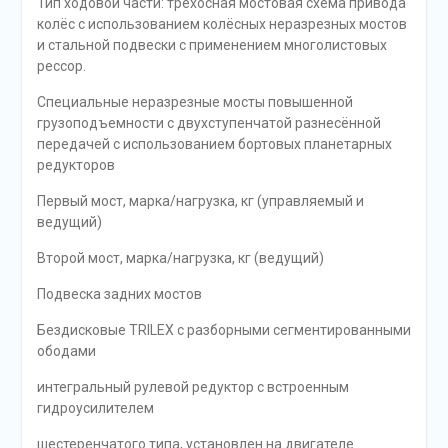
Тип ходовой части: трехосная мостовая схема привода
колёс с использованием колёсных неразрезных мостов
и стальной подвески с применением многолистовых
рессор.
Специальные неразрезные мосты повышенной
грузоподъемности с двухступенчатой разнесённой
передачей с использованием бортовых планетарных
редукторов
Первый мост, марка/нагрузка, кг (управляемый и
ведущий)
Второй мост, марка/нагрузка, кг (ведущий)
Подвеска задних мостов
Бездисковые TRILEX с разборными сегментированными
ободами
интегральный рулевой редуктор с встроенным
гидроусилителем
шестеренчатого типа, установлен на двигателе