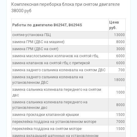
Комплексная переборка блока при снятом двигателе
38000 руб
Цена
Работы по двигателю B6294T, B6294S
руб.
снятие-установка ГБЦ
13000
замена ГРМ (ДВС на машине)
8000
замена ГРМ (ДВС на снят)
3000
замена маслосъемных колпачков на снятой гбц
6000
замена клапанов на снятой гбц с притиркой
6000
замена заднего сальника коленвала на снятом ДВС
700
замена заднего сальника коленвала на
18000
установленном ДВС
замена сальника коленвала переднего на снятом
1000
двс
замена сальника коленвала переднего на
8000
установленном двс
замена прокладки клапанной крышки
1500
переклейка поддона на установленном моторе
7000
переклейка поддона на снятом моторе
1500
замена вкладышей шатунных на установленном