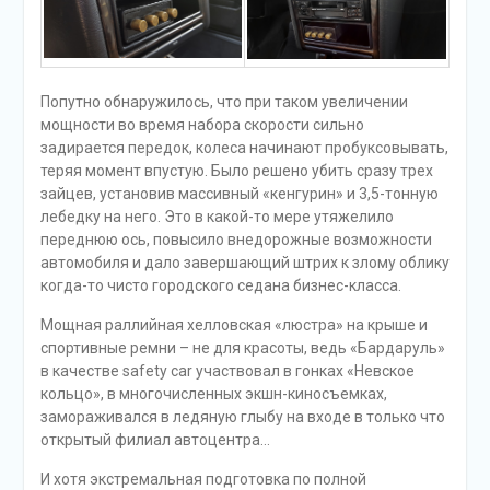
Попутно обнаружилось, что при таком увеличении
мощности во время набора скорости сильно
задирается передок, колеса начинают пробуксовывать,
теряя момент впустую. Было решено убить сразу трех
зайцев, установив массивный «кенгурин» и 3,5-тонную
лебедку на него. Это в какой-то мере утяжелило
переднюю ось, повысило внедорожные возможности
автомобиля и дало завершающий штрих к злому облику
когда-то чисто городского седана бизнес-класса.
Мощная раллийная хелловская «люстра» на крыше и
спортивные ремни – не для красоты, ведь «Бардаруль»
в качестве safety car участвовал в гонках «Невское
кольцо», в многочисленных экшн-киносъемках,
замораживался в ледяную глыбу на входе в только что
открытый филиал автоцентра…
И хотя экстремальная подготовка по полной