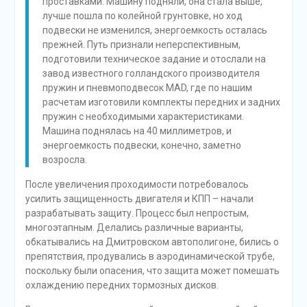
проставками. Машину подняли, она стала выше,
лучше пошла по колейной грунтовке, но ход
подвески не изменился, энергоемкость осталась
прежней. Путь признали неперспективным,
подготовили техническое задание и отослали на
завод известного голландского производителя
пружин и пневмоподвесок MAD, где по нашим
расчетам изготовили комплекты передних и задних
пружин с необходимыми характеристиками.
Машина поднялась на 40 миллиметров, и
энергоемкость подвески, конечно, заметно
возросла.
После увеличения проходимости потребовалось
усилить защищенность двигателя и КПП – начали
разрабатывать защиту. Процесс был непростым,
многоэтапным. Делались различные варианты,
обкатывались на Дмитровском автополигоне, бились о
препятствия, продувались в аэродинамической трубе,
поскольку были опасения, что защита может помешать
охлаждению передних тормозных дисков.