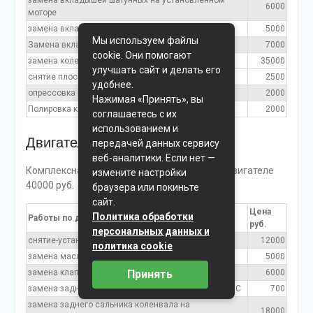
замена вкладышей шатунных на установленном
6000
моторе
замена вкладышей шатунных на снятом моторе
5000
Мы используем файлы
Замена вкладышей коренных на снятом моторе
7000
cookie. Они помогают
замена колец поршневых на снятом моторе
35000
улучшать сайт и делать его
снятие плоскости ГБЦ
2500
удобнее.
опрессовка ГБЦ
2000
Нажимая «Принять», вы
Полировка коленвала
2000
соглашаетесь с их
использованием и
Двигатель 2.0
передачей данных сервису
веб-аналитики. Если нет —
Комплексная переборка блока при снятом двигателе
измените настройки
40000 руб.
браузера или покиньте
сайт.
Цена
Политика обработки
Работы по двигателю B4204T6, T7
руб.
персональных данных и
снятие-установка ГБЦ
12000
политика cookie
замена маслосъемных колпачков на снятой гбц
5000
Принять
замена клапанов на снятой гбц с притиркой
6000
замена заднего сальника коленвала на снятом ДВС
700
замена заднего сальника коленвала на
18000