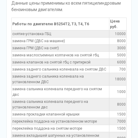
Данные цены применимы ко всем пятицилиндровым
бензиновым двигателям.
Цена
Работы по двигателю B5254T2, T3, T4, T6
руб.
снятие-установка ГБЦ
10000
замена ГРМ (ДВС на машине)
8000
замена ГРМ (ДВС на снят)
3000
замена маслосъемных колпачков на снятой гбц
5000
замена клапанов на снятой гбц с притиркой
6000
замена заднего сальника коленвала на снятом ДВС
700
замена заднего сальника коленвала на
18000
установленном ДВС
замена сальника коленвала переднего на снятом
1000
двс
замена сальника коленвала переднего на
8000
установленном двс
замена прокладки клапанной крышки
1500
переклейка поддона на установленном моторе
7000
переклейка поддона на снятом моторе
1500
замена вкладышей шатунных на установленном