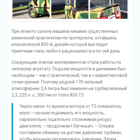
При этом по салону машина никаких существенных
изменений практически не претерпела, оставшись
классической 850-й, дизайн которой выглядит
приятным глазу любого рационалиста и по сей день.
Следующим этапом экспериментов стали работы по
силовому агрегату. Подъем мощности и динамики был
необходим – как с практической, так и с маркетинговой
точки зрения. Поэтому родной 170-сильный
атмосферник 2,4 литра был заменен на турбированный
2,3, 225 л. с., 300 Нм от Volvo 850 T5.
Через какое-то время и мотора от T5 показалось
мало – начали поднимать его мощность,
параллельно тщательно отслеживая ресурс
двигателя, – продолжает Евгеньич. – Сперва
поставили обманку на датчик давления турбины,
чтобы вручную регулировать давление. Затем