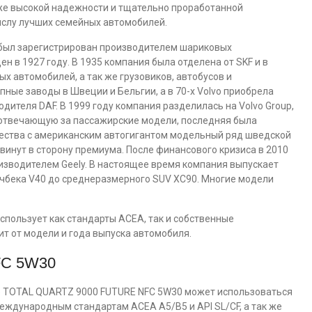
 же высокой надежности и тщательно проработанной
числу лучших семейных автомобилей.
») был зарегистрирован производителем шариковых
 в 1927 году. В 1935 компания была отделена от SKF и в
х автомобилей, а так же грузовиков, автобусов и
пные заводы в Швеции и Бельгии, а в 70-х Volvo приобрела
ителя DAF. В 1999 году компания разделилась на Volvo Group,
, отвечающую за пассажирские модели, последняя была
чества с американским автогигантом модельный ряд шведской
винут в сторону премиума. После финансового кризиса в 2010
оизводителем Geely. В настоящее время компания выпускает
тчбека V40 до среднеразмерного SUV XC90. Многие модели
спользует как стандарты ACEA, так и собственные
ит от модели и года выпуска автомобиля.
FC 5W30
о TOTAL QUARTZ 9000 FUTURE NFC 5W30 может использоваться
 международным стандартам ACEA A5/B5 и API SL/CF, а так же