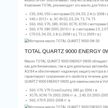
вязкости 0W- обеспечивает текучесть масла и легк
Компания TOTAL рекомендует это масло для Volvo
C30, S40, V50 с моторами D3, D4, D5, 2.4i (с 2008 г.в
V40 с 2012 г. в., XC 40 D2, D3, D4, T3, T4, T5
S60, V60, V70, S80, XC60, XC70, XC90 с моторами D3, 
S60, V70, S80 2005-2010 гг. в. с моторами 2.0, 2.0T,
C70 D3, D4, D5, 2.4i (с 2008 г.в.), T5 (с 2009 г.в.)
TOTAL QUARTZ 9000 ENERGY 0
Масло TOTAL QUARTZ 9000 ENERGY 0W30 обладает 
как для бензиновых, так и для дизельных автомоб
A3/B4 и обеспечивает надежную защиту мотора в л
гарантируют сохранение его свойств в течение д
QUARTZ 9000 ENERGY 0W30 для замены масла в Vol
S60, V70, V70 CrossCountry, S80 до 2006 г.в.
XC70, XC90 T6 2002-2006 гг. в. , 2.4D, D5 2003-2005 
S60, V70 R 2003-2008 гг. в.