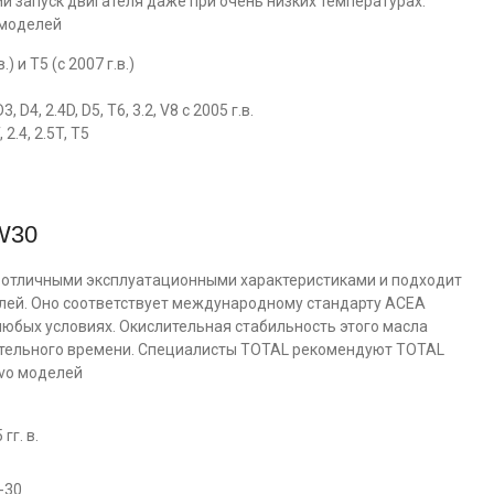
ий запуск двигателя даже при очень низких температурах.
 моделей
.) и T5 (с 2007 г.в.)
D4, 2.4D, D5, T6, 3.2, V8 с 2005 г.в.
 2.4, 2.5T, T5
W30
отличными эксплуатационными характеристиками и подходит
илей. Оно соответствует международному стандарту ACEA
юбых условиях. Окислительная стабильность этого масла
лительного времени. Специалисты TOTAL рекомендуют TOTAL
vo моделей
гг. в.