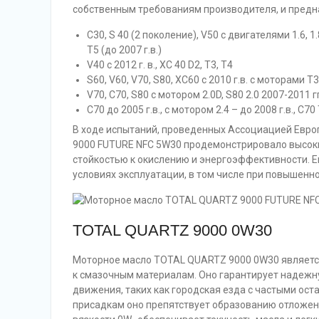
собственным требованиям производителя, и пред
С30, S 40 (2 поколение), V50 с двигателями 1.6, 1.8, 
T5 (до 2007 г.в.)
V40 с 2012 г. в., XC 40 D2, T3, T4
S60, V60, V70, S80, XC60 с 2010 г.в. с моторами T3, 
V70, C70, S80 с мотором 2.0D, S80 2.0 2007-2011 гг
С70 до 2005 г.в., с мотором 2.4 – до 2008 г.в., C70 
В ходе испытаний, проведенных Ассоциацией Евро
9000 FUTURE NFC 5W30 продемонстрировало высоки
стойкостью к окислению и энергоэффективности. 
условиях эксплуатации, в том числе при повышенно
TOTAL QUARTZ 9000 0W30
Моторное масло TOTAL QUARTZ 9000 0W30 является
к смазочным материалам. Оно гарантирует надежну
движения, таких как городская езда с частыми ос
присадкам оно препятствует образованию отложени