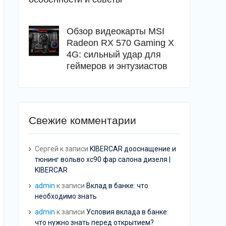
Обзор видеокарты MSI
Radeon RX 570 Gaming X
4G: сильный удар для
геймеров и энтузиастов
Свежие комментарии
Сергей
к записи
KIBERCAR дооснащение и
тюнинг вольво хс90 фар салона дизеля |
KIBERCAR
admin
к записи
Вклад в банке: что
необходимо знать
admin
к записи
Условия вклада в банке:
что нужно знать перед открытием?