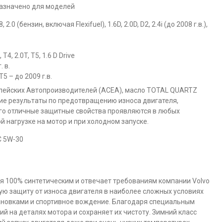
назначено для моделей
2.0 (бензин, включая Flexifuel), 1.6D, 2.0D, D2, 2.4i (до 2008 г.в.),
T4, 2.0T, T5, 1.6 D Drive
. в.
T5 – до 2009 г.в.
пейских Автопроизводителей (ACEA), масло TOTAL QUARTZ
е результаты по предотвращению износа двигателя,
Его отличные защитные свойства проявляются в любых
й нагрузке на мотор и при холодном запуске.
 100% синтетическим и отвечает требованиям компании Volvo
ю защиту от износа двигателя в наиболее сложных условиях
тановками и спортивное вождение. Благодаря специальным
й на деталях мотора и сохраняет их чистоту. Зимний класс