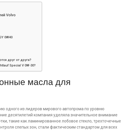
ей Volvo
GY 0W40
тся друг от друга?
lauf Special V 0W-30?
онные масла для
ию одного из лидеров мирового автопрома по уровню
ение десятилетий компания уделяла значительное внимание
отки, такие как ламинированное лобовое стекло, трехточечные
онтроля слепых зон, стали фактическим стандартом для всех