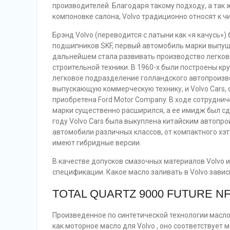
производителей. Благодаря такому подходу, а так
компоновке салона, Volvo традиционно относят к 
Брэнд Volvo (переводится с латыни как «я качусь
подшипников SKF, первый автомобиль марки выпущен
дальнейшем стала развивать производство легковы
строительной техники. В 1960-х были построены кру
легковое подразделение голландского автопроизвод
выпускающую коммерческую технику, и Volvo Cars
приобретена Ford Motor Company. В ходе сотрудни
марки существенно расширился, а ее имидж был сд
году Volvo Cars была выкуплена китайским автопр
автомобили различных классов, от компактного хэ
имеют гибридные версии.
В качестве допусков смазочных материалов Volvo и
спецификации. Какое масло заливать в Volvo завис
TOTAL QUARTZ 9000 FUTURE N
Произведенное по синтетической технологии масл
как моторное масло для Volvo , оно соответствует