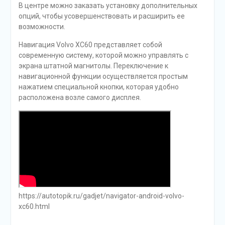
В центре можно заказать установку дополнительных
опций, чтобы усовершенствовать и расширить ее
возможности.
Навигация Volvo XC60 представляет собой
современную систему, которой можно управлять с
экрана штатной магнитолы. Переключение к
навигационной функции осуществляется простым
нажатием специальной кнопки, которая удобно
расположена возле самого дисплея.
https://autotopik.ru/gadjet/navigator-android-volvo-
xc60.html