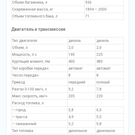
Объем багажника, л
936
Снаряженная масса, кг
1894 — 2000
Объем топливного бака, л
71
Двигатель и трансмиссия
Тип двигателя
дизель
дизель
Объем, л
2,0
2,0
Мощность, л.с.
190
225
Крутящий момент, Нм
400
480
Тип коробки передач
автомат
автомат
Число передач
8
8
Привод
передний
полный
Разгон 0-100 км/ч, с
9,2
7,8
Макс скорость, км/ч
205
220
Расход топлива, л
— город
5,8
6,5
— трасса
4,9
5,5
— смешанный
5,2
5,8
Тип топлива
дизельное
дизельное