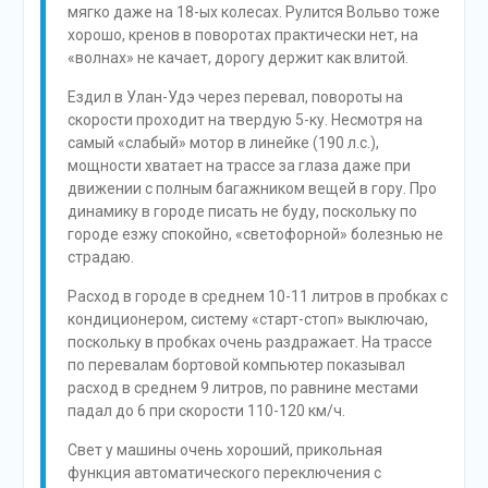
мягко даже на 18-ых колесах. Рулится Вольво тоже
хорошо, кренов в поворотах практически нет, на
«волнах» не качает, дорогу держит как влитой.
Ездил в Улан-Удэ через перевал, повороты на
скорости проходит на твердую 5-ку. Несмотря на
самый «слабый» мотор в линейке (190 л.с.),
мощности хватает на трассе за глаза даже при
движении с полным багажником вещей в гору. Про
динамику в городе писать не буду, поскольку по
городе езжу спокойно, «светофорной» болезнью не
страдаю.
Расход в городе в среднем 10-11 литров в пробках с
кондиционером, систему «старт-стоп» выключаю,
поскольку в пробках очень раздражает. На трассе
по перевалам бортовой компьютер показывал
расход в среднем 9 литров, по равнине местами
падал до 6 при скорости 110-120 км/ч.
Свет у машины очень хороший, прикольная
функция автоматического переключения с