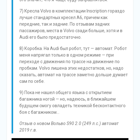
7) Кресла Volvo в комплектации Inscription гораздо
лучше стандартных кресел A6, причем как
передние, так и задние. По отзывам задних
пассажиров, места в Volvo сзади больше, хотя и в
Audi его было предостаточно.
8) Коробка. На Audi был робот, тут — автомат. Робот
меня напрягал только в одном режиме — при
переходе с движения по трассе на движение по
пробкам. Volvo лишена этих недостатков, но, надо
сказать, автомат на трассе заметно дольше думает
сам по себе.
9) Пока не нашел общего языка с открытием
багажника ногой — но, надеюсь, в ближайшем
будущем смогу овладеть техникой бесконтактного
боя с багажником…
Отзыв о новом Вольво S90 2.0 (249 л.с.) автомат
2019 г.в.