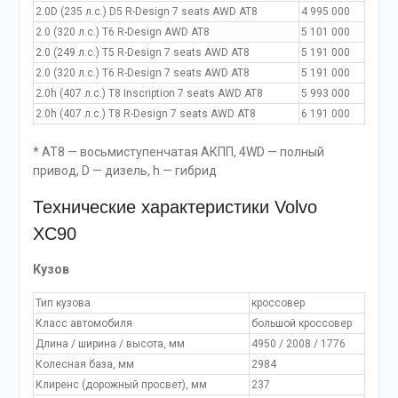
2.0D (235 л.с.) D5 R-Design 7 seats AWD AT8
4 995 000
2.0 (320 л.с.) T6 R-Design AWD AT8
5 101 000
2.0 (249 л.с.) T5 R-Design 7 seats AWD AT8
5 191 000
2.0 (320 л.с.) T6 R-Design 7 seats AWD AT8
5 191 000
2.0h (407 л.с.) T8 Inscription 7 seats AWD AT8
5 993 000
2.0h (407 л.с.) T8 R-Design 7 seats AWD AT8
6 191 000
* AT8 — восьмиступенчатая АКПП, 4WD — полный
привод, D — дизель, h — гибрид
Технические характеристики Volvo
XC90
Кузов
Тип кузова
кроссовер
Класс автомобиля
большой кроссовер
Длина / ширина / высота, мм
4950 / 2008 / 1776
Колесная база, мм
2984
Клиренс (дорожный просвет), мм
237