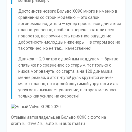
малые размеры.
Достоинств нового Вольво XC90 много и именно в
сравнении со строй моделью — это салон,
эргономика водителя — супер просто, все двигается
плавно-уверенно, особенно переключатели всех
поворотов, все ручки-есть приятное ощущение
добротности-молодцы инженеры — в старом все не
так отлично, но не так…. качественно!
Движок — 2,0 литра с двойным наддувом — бритва
опять же по сравнению со старым, тот только с
низов мог рвануть, со старта, а на 120 динамика
менее резкая, а этот -пуля! руль крутится иначе-
мягко-плавно, но с долей ощутимой упругости и эта
упругость вызывает уважение, в старом менялась
только как усилие на скорости!
Отзывы автовладельцев Вольво ХС90 с фото на
drom.ru, drive2.ru, auto.ru и auto.mail.ru