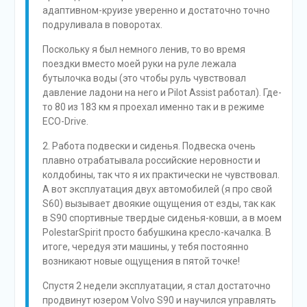
адаптивном-круизе уверенно и достаточно точно
подруливала в поворотах.
Поскольку я был немного ленив, то во время
поездки вместо моей руки на руле лежала
бутылочка воды (это чтобы руль чувствовал
давление ладони на него и Pilot Assist работал). Где-
то 80 из 183 км я проехал именно так и в режиме
ECO-Drive.
2. Работа подвески и сиденья. Подвеска очень
плавно отрабатывала российские неровности и
колдобины, так что я их практически не чувствовал.
А вот эксплуатация двух автомобилей (я про свой
S60) вызывает двоякие ощущения от езды, так как
в S90 спортивные твердые сиденья-ковши, а в моем
PolestarSpirit просто бабушкина кресло-качалка. В
итоге, чередуя эти машины, у тебя постоянно
возникают новые ощущения в пятой точке!
Спустя 2 недели эксплуатации, я стал достаточно
продвинут юзером Volvo S90 и научился управлять