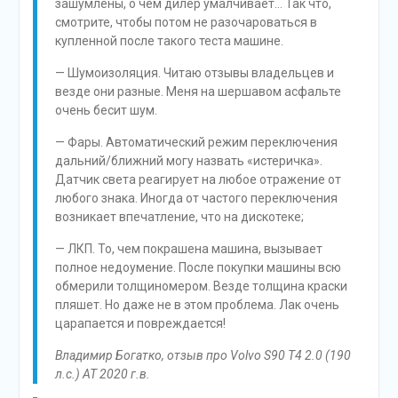
зашумлены, о чем дилер умалчивает… Так что,
смотрите, чтобы потом не разочароваться в
купленной после такого теста машине.
— Шумоизоляция. Читаю отзывы владельцев и
везде они разные. Меня на шершавом асфальте
очень бесит шум.
— Фары. Автоматический режим переключения
дальний/ближний могу назвать «истеричка».
Датчик света реагирует на любое отражение от
любого знака. Иногда от частого переключения
возникает впечатление, что на дискотеке;
— ЛКП. То, чем покрашена машина, вызывает
полное недоумение. После покупки машины всю
обмерили толщиномером. Везде толщина краски
пляшет. Но даже не в этом проблема. Лак очень
царапается и повреждается!
Владимир Богатко, отзыв про Volvo S90 T4 2.0 (190
л.с.) AT 2020 г.в.