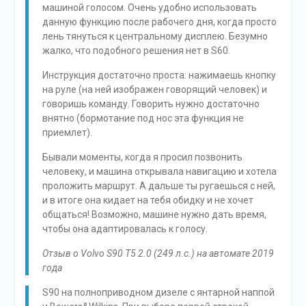
машиной голосом. Очень удобно использовать
данную функцию после рабочего дня, когда просто
лень тянуться к центральному дисплею. Безумно
жалко, что подобного решения нет в S60.
Инструкция достаточно проста: нажимаешь кнопку
на руле (на ней изображен говорящий человек) и
говоришь команду. Говорить нужно достаточно
внятно (бормотание под нос эта функция не
приемлет).
Бывали моменты, когда я просил позвонить
человеку, и машина открывала навигацию и хотела
проложить маршрут. А дальше ты ругаешься с ней,
и в итоге она кидает на тебя обидку и не хочет
общаться! Возможно, машине нужно дать время,
чтобы она адаптировалась к голосу.
Отзыв о Volvo S90 T5 2.0 (249 л.с.) на автомате 2019
года
S90 на полноприводном дизеле с янтарной наппой