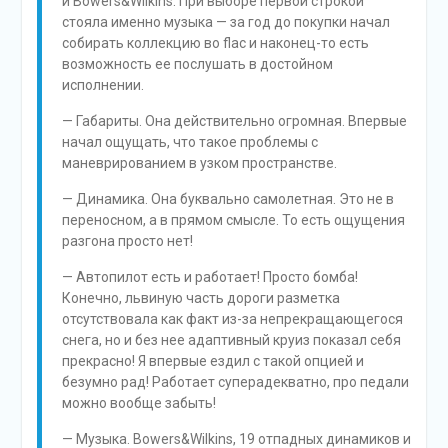
и Bowers&Wilkins. При выборе первой строкой
стояла именно музыка — за год до покупки начал
собирать коллекцию во flac и наконец-то есть
возможность ее послушать в достойном
исполнении.
— Габариты. Она действительно огромная. Впервые
начал ощущать, что такое проблемы с
маневрированием в узком пространстве.
— Динамика. Она буквально самолетная. Это не в
переносном, а в прямом смысле. То есть ощущения
разгона просто нет!
— Автопилот есть и работает! Просто бомба!
Конечно, львиную часть дороги разметка
отсутствовала как факт из-за непрекращающегося
снега, но и без нее адаптивный круиз показал себя
прекрасно! Я впервые ездил с такой опцией и
безумно рад! Работает суперадекватно, про педали
можно вообще забыть!
— Музыка. Bowers&Wilkins, 19 отпадных динамиков и