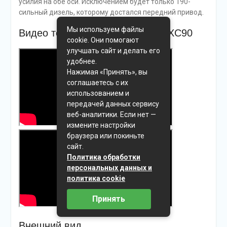
усилия на обе оси. Исключением будет только 190-
сильный дизель, которому достался передний привод.
Мы используем файлы
Видео тест-драйв нового Volvo XC90
cookie. Они помогают
улучшать сайт и делать его
удобнее.
Нажимая «Принять», вы
соглашаетесь с их
использованием и
передачей данных сервису
веб-аналитики. Если нет —
измените настройки
браузера или покиньте
сайт.
Политика обработки
персональных данных и
политика cookie
Принять
Внешний вид