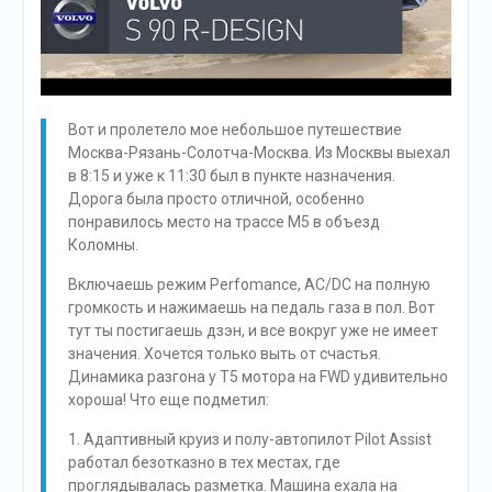
Вот и пролетело мое небольшое путешествие
Москва-Рязань-Солотча-Москва. Из Москвы выехал
в 8:15 и уже к 11:30 был в пункте назначения.
Дорога была просто отличной, особенно
понравилось место на трассе М5 в объезд
Коломны.
Включаешь режим Perfomance, AC/DC на полную
громкость и нажимаешь на педаль газа в пол. Вот
тут ты постигаешь дзэн, и все вокруг уже не имеет
значения. Хочется только выть от счастья.
Динамика разгона у T5 мотора на FWD удивительно
хороша! Что еще подметил:
1. Адаптивный круиз и полу-автопилот Pilot Assist
работал безотказно в тех местах, где
проглядывалась разметка. Машина ехала на