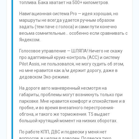
топлива. Бака хватает на 500+ километров.
Навигационная система Pro — идея хорошая, но
маршруты не всегда удается ручным образом
задать (тем паче с голоса) и сами пути конечно
весьма сомнительные… особенно если сравнивать с
Яндексом.
Голосовое управление — ШЛЯПА! Ничего не скажу
про адаптивный круиз-контроль (ACC) и систему
Pilot Assis, не пользовался, не могу судить об этом,
но мне нравится как а/м держит дорогу, даже в
дедовском Эко-режиме.
На дороге авто маневренный несмотря на
габариты, проблемы могут возникнуть только при
парковке. Мне нравится комфорт и спокойствие и в
пробке, и во время внезапного перестроения-
обгона, и такого же торможения. Т5 выдает
большой крутящий момент на низких оборотах.
По работе КПП, ДВС и подвески у меня нет
вопросов, в целом я доволен. Подвеска тихо