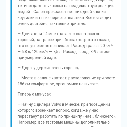
т.к. иногда «натыкаюсь» на неадекватную реакцию
людей… Салон прекрасен: нет ни одной кнопки,
крутилки и т.п. из черного пластика. Все выглядит
очень достойно, тактильно приятно;
— Двигателя Т4 мне хватает сполна: разгон
хороший, на трассе при обгонах «страха в глазах,
что не успею» не возникает. Расход трасса: 90 км/ч
— 6,8 л, 120 км/ч — 7,5 л. Расход город: 8-9 литров
при умеренной езде;
— Дорогу держит очень хорошо;
— Места в салоне хватает, расположение при росте
186 см комфортное, эргономика на высоте;
Теперь о минусах:
— Начну с дилера Volvo в Минске, при посещении
которого возникает вопрос, когда же у нас
перестанут работать по принципу «нае… ближнего».
Например, все тестовые машины дополнительно