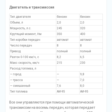
Двигатель и трансмиссия
Тип двигателя
бензин
бензин
Объем, л
2,0
2,0
Мощность, л.с.
245
320
Крутящий момент, Нм
350
400
Тип коробки передач
автомат
автомат
Число передач
8
8
Привод
полный
полный
Разгон 0-100 км/ч, с
8,2
6,5
Макс скорость, км/ч
215
230
Расход топлива, л
— город
—
9,8
— трасса
—
7,0
— смешанный
7,6
8,0
Тип топлива
АИ-95
АИ-95
Все они управляются при помощи автоматической
трансмиссии на восемь передач, которая передает