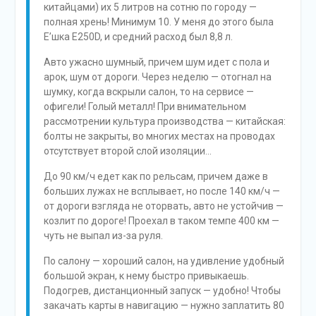
китайцами) их 5 литров на сотню по городу —
полная хрень! Минимум 10. У меня до этого была
Е’шка Е250D, и средний расход был 8,8 л.
Авто ужасно шумный, причем шум идет с пола и
арок, шум от дороги. Через неделю — отогнал на
шумку, когда вскрыли салон, то на сервисе —
офигели! Голый металл! При внимательном
рассмотрении культура производства — китайская:
болты не закрыты, во многих местах на проводах
отсутствует второй слой изоляции…
До 90 км/ч едет как по рельсам, причем даже в
больших лужах не всплывает, но после 140 км/ч —
от дороги взгляда не оторвать, авто не устойчив —
козлит по дороге! Проехал в таком темпе 400 км —
чуть не выпал из-за руля.
По салону — хороший салон, на удивление удобный
большой экран, к нему быстро привыкаешь.
Подогрев, дистанционный запуск — удобно! Чтобы
закачать карты в навигацию — нужно заплатить 80