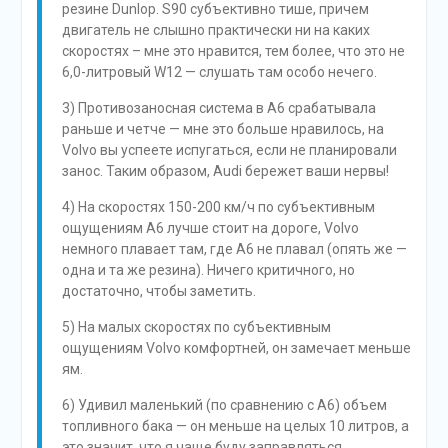
резине Dunlop. S90 субъективно тише, причем
двигатель не слышно практически ни на каких
скоростях – мне это нравится, тем более, что это не
6,0-литровый W12 — слушать там особо нечего.
3) Противозаносная система в А6 срабатывала
раньше и четче — мне это больше нравилось, на
Volvo вы успеете испугаться, если не планировали
занос. Таким образом, Audi бережет ваши нервы!
4) На скоростях 150-200 км/ч по субъективным
ощущениям А6 лучше стоит на дороге, Volvo
немного плавает там, где А6 не плавал (опять же —
одна и та же резина). Ничего критичного, но
достаточно, чтобы заметить.
5) На малых скоростях по субъективным
ощущениям Volvo комфортней, он замечает меньше
ям.
6) Удивил маленький (по сравнению с А6) объем
топливного бака — он меньше на целых 10 литров, а
это значит, что я чаще буду заправляться.