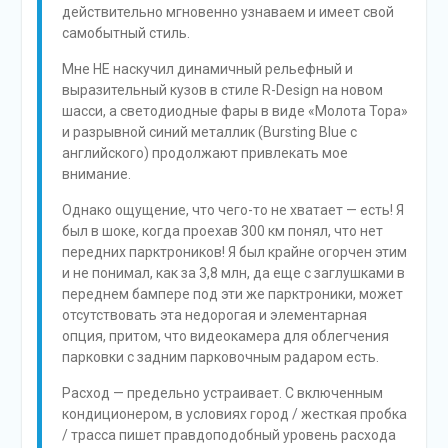
действительно мгновенно узнаваем и имеет свой
самобытный стиль.
Мне НЕ наскучил динамичный рельефный и
выразительный кузов в стиле R-Design на новом
шасси, а светодиодные фары в виде «Молота Тора»
и разрывной синий металлик (Bursting Blue с
английского) продолжают привлекать мое
внимание.
Однако ощущение, что чего-то не хватает — есть! Я
был в шоке, когда проехав 300 км понял, что нет
передних парктроников! Я был крайне огорчен этим
и не понимал, как за 3,8 млн, да еще с заглушками в
переднем бампере под эти же парктроники, может
отсутствовать эта недорогая и элементарная
опция, притом, что видеокамера для облегчения
парковки с задним парковочным радаром есть.
Расход — предельно устраивает. С включенным
кондиционером, в условиях город / жесткая пробка
/ трасса пишет правдоподобный уровень расхода