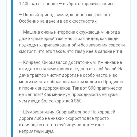
1 400 ватт. Главное — выбрать хорошую запись.
— Полный привод зимой, конечно же, решает.
Особенно на даче и в ее окрестностях.
— Машина очень интересна окружающим, иногда
даже чрезмерно! Уже много раз видел, как люди
подходят к припаркованной и без зазрения совести
смотрят, что это такое, что там у нее в салоне и т.д.
— Клиренс. Он оказался достаточным! Уж никак не
ожидал от пятиметрового седана с такой базой. На
даче трактор чистит дороги не особо часто, и во
многих местах образовываются колеи от Прадиков
и прочих внедорожников. Так вот S90 практически
не цепляет! Как минимум проходимость не хуже,
чем у куда более короткой S60!
— Шумоизоляция. Спорный вопрос. На хорошей
дороге либо на низких скоростях все просто
отлично, но вот на грубых участках — идет
неприятный шум.