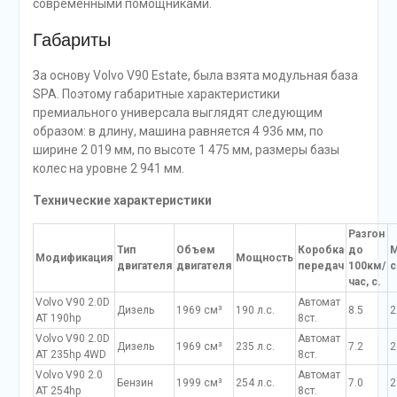
современными помощниками.
Габариты
За основу Volvo V90 Estate, была взята модульная база
SPA. Поэтому габаритные характеристики
премиального универсала выглядят следующим
образом: в длину, машина равняется 4 936 мм, по
ширине 2 019 мм, по высоте 1 475 мм, размеры базы
колес на уровне 2 941 мм.
Технические характеристики
Разгон
Тип
Объем
Коробка
до
М
Модификация
Мощность
двигателя
двигателя
передач
100км/
с
час, с.
Volvo V90 2.0D
Автомат
Дизель
1969 см³
190 л.с.
8.5
2
AT 190hp
8ст.
Volvo V90 2.0D
Автомат
Дизель
1969 см³
235 л.с.
7.2
2
AT 235hp 4WD
8ст.
Volvo V90 2.0
Автомат
Бензин
1999 см³
254 л.с.
7.0
2
AT 254hp
8ст.