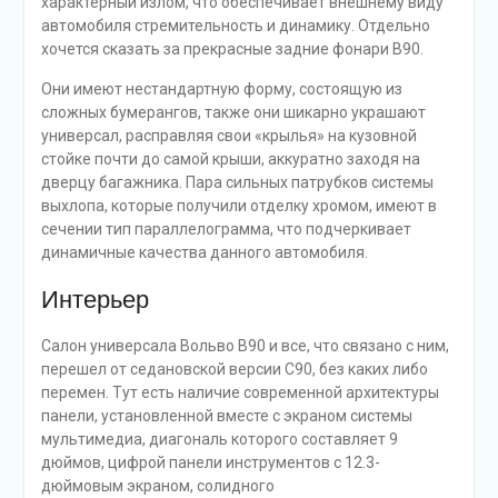
характерный излом, что обеспечивает внешнему виду
автомобиля стремительность и динамику. Отдельно
хочется сказать за прекрасные задние фонари В90.
Они имеют нестандартную форму, состоящую из
сложных бумерангов, также они шикарно украшают
универсал, расправляя свои «крылья» на кузовной
стойке почти до самой крыши, аккуратно заходя на
дверцу багажника. Пара сильных патрубков системы
выхлопа, которые получили отделку хромом, имеют в
сечении тип параллелограмма, что подчеркивает
динамичные качества данного автомобиля.
Интерьер
Салон универсала Вольво В90 и все, что связано с ним,
перешел от седановской версии С90, без каких либо
перемен. Тут есть наличие современной архитектуры
панели, установленной вместе с экраном системы
мультимедиа, диагональ которого составляет 9
дюймов, цифрой панели инструментов с 12.3-
дюймовым экраном, солидного