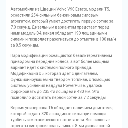
Автомобили из Швеции Volvo V90 Estate, модели Т5,
оснастили 254-сильным бензиновым силовым
агрегатом, который умеет достигать первую сотню за
7.0 секунд. Дизельным вариантом предстает перед
нами модель D4, какая обладает 190 лошадиными
силами и позволяет разогнаться до отметки в 100 км/ч
за 8.5 секунды.
Пара модификаций оснащаются безальтернативным
приводом на передние колеса, а вот более мощный
вариант идет с системой полного привода.
Модификация D5, которая идет с двигателем,
функционирующем на твердом топливе, с помощью
системы усиления наддува PowerPulse, удалось
форсировать до 235-ти лошадей и 480 Нм. Это
позволило достигать первой сотни за 7.2 секунды.
Версия универсала Т6 обладает наличием двигателя,
который отдает 320 лошадиные силы при помощи
турбины и механического нагнетателя. Все силовые
агрегаты синхронизованы лишь с 8-ми диапазонной