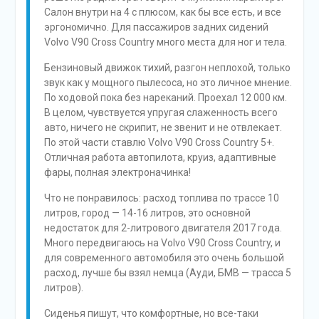
Салон внутри на 4 с плюсом, как бы все есть, и все
эргономично. Для пассажиров задних сидений
Volvo V90 Cross Country много места для ног и тела.
Бензиновый движок тихий, разгон неплохой, только
звук как у мощного пылесоса, но это личное мнение.
По ходовой пока без нареканий. Проехал 12 000 км.
В целом, чувствуется упругая слаженность всего
авто, ничего не скрипит, не звенит и не отвлекает.
По этой части ставлю Volvo V90 Cross Country 5+.
Отличная работа автопилота, круиз, адаптивные
фары, полная электроначинка!
Что не понравилось: расход топлива по трассе 10
литров, город — 14-16 литров, это основной
недостаток для 2-литрового двигателя 2017 года.
Много передвигаюсь на Volvo V90 Cross Country, и
для современного автомобиля это очень большой
расход, лучше бы взял немца (Ауди, БМВ — трасса 5
литров).
Сиденья пишут, что комфортные, но все-таки