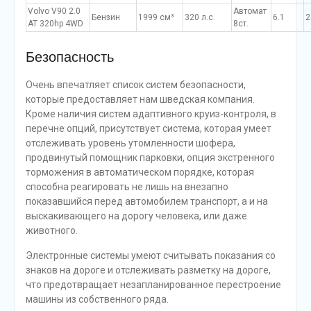
Volvo V90 2.0
Автомат
Бензин
1999 см³
320 л.с.
6.1
2
AT 320hp 4WD
8ст.
Безопасность
Очень впечатляет список систем безопасности,
которые предоставляет нам шведская компания.
Кроме наличия систем адаптивного круиз-контроля, в
перечне опций, присутствует система, которая умеет
отслеживать уровень утомленности шофера,
продвинутый помощник парковки, опция экстренного
торможения в автоматическом порядке, которая
способна реагировать не лишь на внезапно
показавшийся перед автомобилем транспорт, а и на
выскакивающего на дорогу человека, или даже
животного.
Электронные системы умеют считывать показания со
знаков на дороге и отслеживать разметку на дороге,
что предотвращает незапланированное перестроение
машины из собственного ряда.