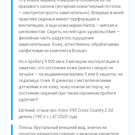
Эту новую машину я выбрал в основном из-за
красивого салона (янтарная кожа/черный потолок
— смотрится просто замечательно). Впервые в моей
практике сиденья имеют перфорацию и
вентиляцию, а еще кожа марки Наппа — мягкая и
шелковистая. Сидеть на ней одно удовольствие —
филейная часть радуется, ощущения
замечательные. Кожу, естественно, обрабатываю
салфетками из комплекта Вольво.
Но к пробегу 9 000 км и 3 месяцем эксплуатации я
заметил, что состояние кожи (мягко говоря) не
лучшее — на выдвижном валике 5 или 6 зацепок, на
седалище тоже. В джинсах с металлическими
деталями я не езжу, кожу ножом не порчу, но
состояние сидений при таком скромном пробеге
удручает!
Евгений, отзыв про Volvo V90 Cross Country 2.0d
дизель (190 л.с.) AT 2020 года
Плюсы: брутальный внешний вид, значок на
решетке радиатора говорит о мужском характере.