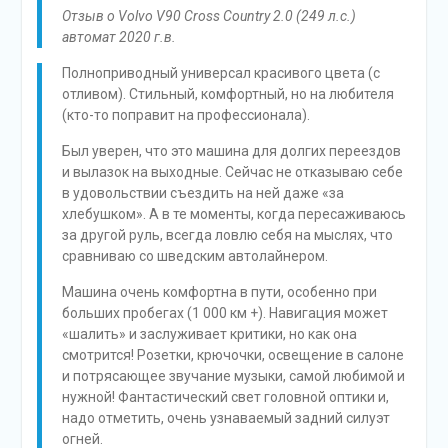
Отзыв о Volvo V90 Cross Country 2.0 (249 л.с.)
автомат 2020 г.в.
Полноприводный универсал красивого цвета (с
отливом). Стильный, комфортный, но на любителя
(кто-то поправит на профессионала).
Был уверен, что это машина для долгих переездов
и вылазок на выходные. Сейчас не отказываю себе
в удовольствии съездить на ней даже «за
хлебушком». А в те моменты, когда пересаживаюсь
за другой руль, всегда ловлю себя на мыслях, что
сравниваю со шведским автолайнером.
Машина очень комфортна в пути, особенно при
больших пробегах (1 000 км +). Навигация может
«шалить» и заслуживает критики, но как она
смотрится! Розетки, крючочки, освещение в салоне
и потрясающее звучание музыки, самой любимой и
нужной! Фантастический свет головной оптики и,
надо отметить, очень узнаваемый задний силуэт
огней.