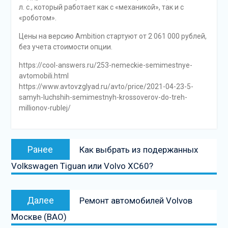
л. с., который работает как с «механикой», так и с
«роботом».
Цены на версию Ambition стартуют от 2 061 000 рублей,
без учета стоимости опции.
https://cool-answers.ru/253-nemeckie-semimestnye-
avtomobili.html
https://www.avtovzglyad.ru/avto/price/2021-04-23-5-
samyh-luchshih-semimestnyh-krossoverov-do-treh-
millionov-rublej/
Навигация
Предыдущая
Ранее
Как выбрать из подержанных
по
запись:
Volkswagen Tiguan или Volvo XC60?
записям
Следующая
Далее
Ремонт автомобилей Volvoв
запись
Москве (ВАО)