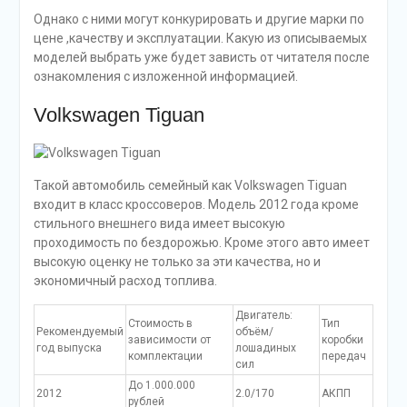
Однако с ними могут конкурировать и другие марки по
цене ,качеству и эксплуатации. Какую из описываемых
моделей выбрать уже будет зависть от читателя после
ознакомления с изложенной информацией.
Volkswagen Tiguan
Такой автомобиль семейный как Volkswagen Tiguan
входит в класс кроссоверов. Модель 2012 года кроме
стильного внешнего вида имеет высокую
проходимость по бездорожью. Кроме этого авто имеет
высокую оценку не только за эти качества, но и
экономичный расход топлива.
Двигатель:
Стоимость в
Тип
Рекомендуемый
объём/
зависимости от
коробки
год выпуска
лошадиных
комплектации
передач
сил
До 1.000.000
2012
2.0/170
АКПП
рублей