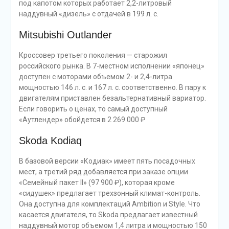
под капотом которых работает 2,2-литровый
наддувный «дизель» с отдачей в 199 л. с.
Mitsubishi Outlander
Кроссовер третьего поколения — старожил
российского рынка. В 7-местном исполнении «японец»
доступен с моторами объемом 2- и 2,4-литра
мощностью 146 л. с. и 167 л. с. соответственно. В пару к
двигателям приставлен безальтернативный вариатор.
Если говорить о ценах, то самый доступный
«Аутлендер» обойдется в 2 269 000 ₽
Skoda Kodiaq
В базовой версии «Кодиак» имеет пять посадочных
мест, а третий ряд добавляется при заказе опции
«Семейный пакет II» (97 900 ₽), которая кроме
«сидушек» предлагает трехзонный климат-контроль.
Она доступна для комплектаций Ambition и Style. Что
касается двигателя, то Skoda предлагает известный
наддувный мотор объемом 1,4 литра и мощностью 150