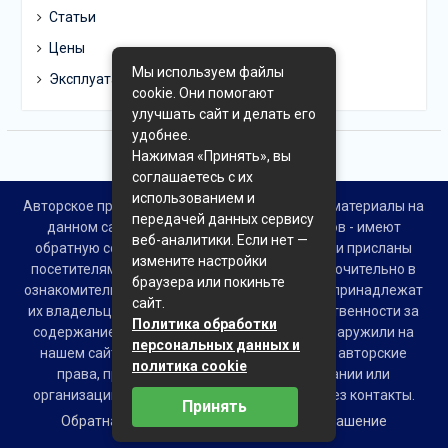
Статьи
Цены
Мы используем файлы
Эксплуатация
cookie. Они помогают
улучшать сайт и делать его
удобнее.
Нажимая «Принять», вы
соглашаетесь с их
использованием и
Авторское право © Все права защищены. Все материалы на
передачей данных сервису
данном сайте взяты из открытых источников - имеют
веб-аналитики. Если нет —
обратную ссылку на материал в интернете или присланы
измените настройки
посетителями сайта и предоставляются исключительно в
браузера или покиньте
ознакомительных целях. Права на материалы принадлежат
сайт.
их владельцам. Администрация сайта ответственности за
Политика обработки
содержание материала не несет. Если Вы обнаружили на
персональных данных и
нашем сайте материалы, которые нарушают авторские
политика cookie
права, принадлежащие Вам, Вашей компании или
организации, пожалуйста, сообщите нам через контакты.
Принять
Обратная связь
Пользовательское соглашение