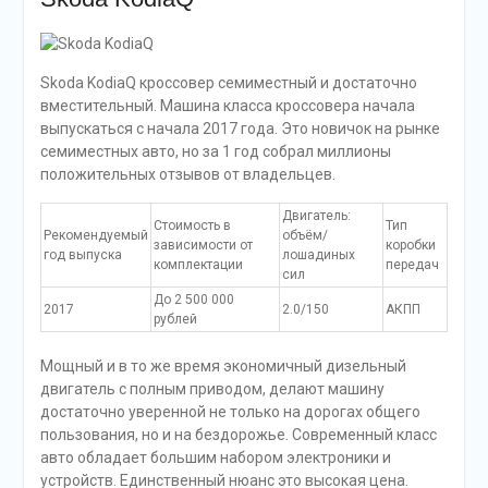
Skoda KodiaQ кроссовер семиместный и достаточно
вместительный. Машина класса кроссовера начала
выпускаться с начала 2017 года. Это новичок на рынке
семиместных авто, но за 1 год собрал миллионы
положительных отзывов от владельцев.
Двигатель:
Стоимость в
Тип
Рекомендуемый
объём/
зависимости от
коробки
год выпуска
лошадиных
комплектации
передач
сил
До 2 500 000
2017
2.0/150
АКПП
рублей
Мощный и в то же время экономичный дизельный
двигатель с полным приводом, делают машину
достаточно уверенной не только на дорогах общего
пользования, но и на бездорожье. Современный класс
авто обладает большим набором электроники и
устройств. Единственный нюанс это высокая цена.