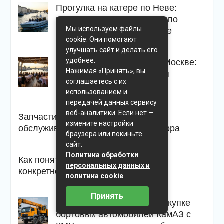
Прогулка на катере по Неве:
маршруты, виды и советы по
Мы используем файлы
аренде в Санкт-Петербурге
cookie. Они помогают
улучшать сайт и делать его
удобнее.
Ресторанный теплоход в Москве:
Нажимая «Принять», вы
как выбрать площадку для
соглашаетесь с их
праздника на воде
использованием и
передачей данных сервису
веб-аналитики. Если нет —
Запчасти для Вольво: выбор,
измените настройки
обслуживание и особенности подбора
браузера или покиньте
сайт.
Политика обработки
Как понять, подходит ли фаркоп к
персональных данных и
конкретной модели автомобиля
политика cookie
Принять
Полное руководство по покупке
бортовых автомобилей КамАЗ с