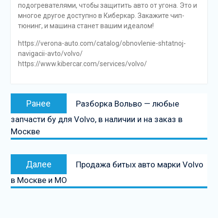
подогревателями, чтобы защитить авто от угона. Это и
многое другое доступно в Киберкар. Закажите чип-
тюнинг, и машина станет вашим идеалом!
https://verona-auto.com/catalog/obnovlenie-shtatnoj-
navigacii-avto/volvo/
https://www.kibercar.com/services/volvo/
Навигация
Предыдущая
Ранее
Разборка Вольво — любые
по
запись:
запчасти бу для Volvo, в наличии и на заказ в
записям
Москве
Следующая
Далее
Продажа битых авто марки Volvo
запись
в Москве и МО