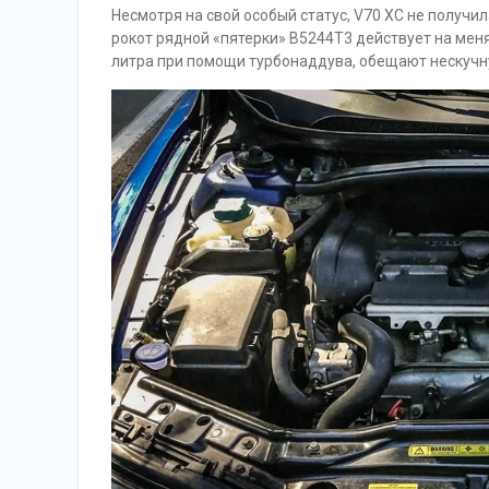
Несмотря на свой особый статус, V70 XC не получил
рокот рядной «пятерки» B5244T3 действует на меня 
литра при помощи турбонаддува, обещают нескучн