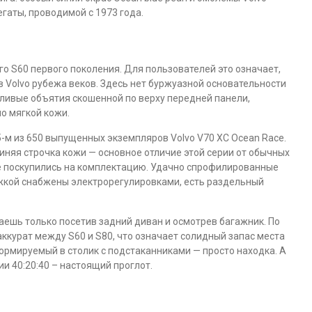
гаты, проводимой с 1973 года.
о S60 первого поколения. Для пользователей это означает,
в Volvo рубежа веков. Здесь нет буржуазной основательности
тливые объятия скошенной по верху передней панели,
о мягкой кожи.
5-м из 650 выпущенных экземпляров Volvo V70 XC Ocean Race.
иняя строчка кожи — основное отличие этой серии от обычных
 не поскупились на комплектацию. Удачно спрофилированные
ржкой снабжены электрорегулировками, есть раздельный
ешь только посетив задний диван и осмотрев багажник. По
ккурат между S60 и S80, что означает солидный запас места
ормируемый в столик с подстаканниками — просто находка. А
и 40:20:40 – настоящий проглот.