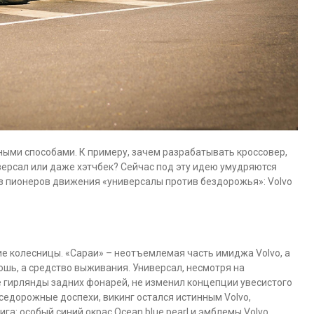
ыми способами. К примеру, зачем разрабатывать кроссовер,
ерсал или даже хэтчбек? Сейчас под эту идею умудряются
из пионеров движения «универсалы против бездорожья»: Volvo
е колесницы. «Сараи» – неотъемлемая часть имиджа Volvo, а
ошь, а средство выживания. Универсал, несмотря на
 гирлянды задних фонарей, не изменил концепции увесистого
едорожные доспехи, викинг остался истинным Volvo,
ига: особый синий окрас Ocean blue pearl и эмблемы Volvo