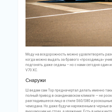
Моду на вседорожность можно удовлетворять разн
когда можно выдать за бравого «проходимца» унив
подгонять даже седаны – но с нами сегодня один 
V70 XC.
Снаружи
Ш ведам сам Тор предначертал делать именно таки
полный привод в скандинавском климате — не роск
разгладившееся лицо в стиле S60/S80 и роскошные
чемодана. Но даже будучи наряженным в черные вс
внушающим не страх, а уважение. Есть в нем и интр