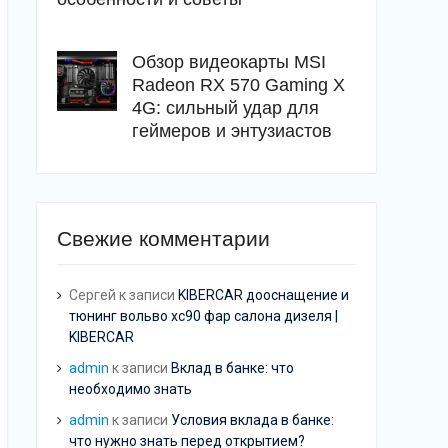
Обзор видеокарты MSI
Radeon RX 570 Gaming X
4G: сильный удар для
геймеров и энтузиастов
Свежие комментарии
Сергей
к записи
KIBERCAR дооснащение и
тюнинг вольво хс90 фар салона дизеля |
KIBERCAR
admin
к записи
Вклад в банке: что
необходимо знать
admin
к записи
Условия вклада в банке:
что нужно знать перед открытием?