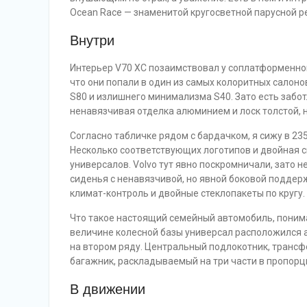
Ocean Race — знаменитой кругосветной парусной ре
Внутри
Интерьер V70 XC позаимствовал у соплатформенног
что они попали в один из самых колоритных салоно
S80 и излишнего минимализма S40. Зато есть забо
ненавязчивая отделка алюминием и лоск толстой, н
Согласно табличке рядом с бардачком, я сижу в 23
Несколько соответствующих логотипов и двойная с
универсалов. Volvo тут явно поскромничали, зато
сиденья с ненавязчивой, но явной боковой подде
климат-контроль и двойные стеклопакеты по кругу.
Что такое настоящий семейный автомобиль, понима
величине колесной базы универсал расположился а
на втором ряду. Центральный подлокотник, трансф
багажник, раскладываемый на три части в пропорци
В движении