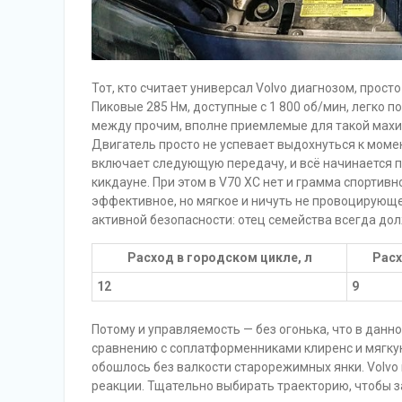
Тот, кто считает универсал Volvo диагнозом, прос
Пиковые 285 Нм, доступные с 1 800 об/мин, легко 
между прочим, вполне приемлемые для такой махин
Двигатель просто не успевает выдохнуться к момен
включает следующую передачу, и всё начинается п
кикдауне. При этом в V70 XC нет и грамма спортивн
эффективное, но мягкое и ничуть не провоцирующе
активной безопасности: отец семейства всегда до
Расход в городском цикле, л
Расх
12
9
Потому и управляемость — без огонька, что в данн
сравнению с соплатформенниками клиренс и мягку
обошлось без валкости старорежимных янки. Volvo
реакции. Тщательно выбирать траекторию, чтобы з