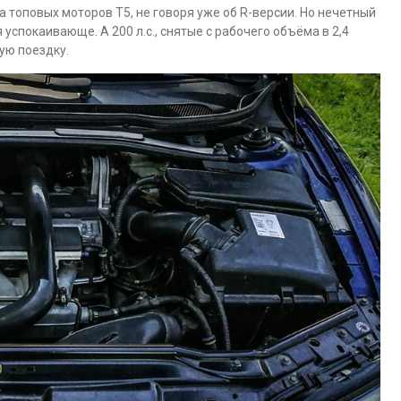
а топовых моторов Т5, не говоря уже об R-версии. Но нечетный
успокаивающе. А 200 л.с., снятые с рабочего объёма в 2,4
ую поездку.