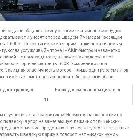
то никогда не общался вживую с этим скандинавским чудом.
подхватывают и уносят вперед шведский чемодан, весящий,
ы 1 600 кг. Поток тяги кажется прямо-таки нескончаемым.
ту, когда услужливый «японец» Aisin быстро и незаметно
о новой. Не помеха даже едва заметная задержка при
ой злости горячей сестрицы S60R. Ускорение хоть и
е. Завидная эластичность мотора — лишь один из элементов
лжен иметь возможность совершить безопасный обгон.
од по трассе, л
Расход в смешанном цикле, л
11
ом случае не является критикой. Несмотря на возросший по
ю подвеску, в упор не замечающую лежачих полицейских,
 предлагает мягкие, предельно сглаженные, вполне понятные
аправить шведскую баржу в поворот, нет никакой нужды.