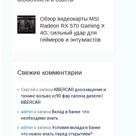
Обзор видеокарты MSI
Radeon RX 570 Gaming X
4G: сильный удар для
геймеров и энтузиастов
Свежие комментарии
Сергей
к записи
KIBERCAR дооснащение и
тюнинг вольво хс90 фар салона дизеля |
KIBERCAR
admin
к записи
Вклад в банке: что
необходимо знать
admin
к записи
Условия вклада в банке:
что нужно знать перед открытием?