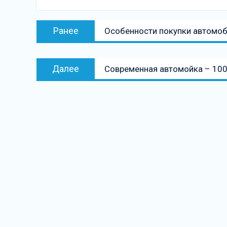
Навигация
Предыдущая
Ранее
Особенности покупки автомоб
по
запись:
записям
Следующая
Далее
Современная автомойка – 100
запись