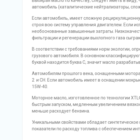
Выбирая масло по качеству, следует иметь в виду, 
автомобиль (каталитические нейтрализаторы, сло
Если автомобиль, имеет сложную рециркуляционну
строя всю систему управления двигателем. Если ис
необоснованные завышенные затраты. Низкокачес
фильтрации и регенерации выхлопного газа сыграю
В соответствии с требованиями норм экологии, оп
грузового автомобиля. В основном классифицируют
буквой находится буква С, значит масло разрабаты
Автомобилям прошлого века, оснащенными моторами
2 и CH. Если автомобиль имеет в оснащении мокры
15W-40.
Моторное масло, изготовленное по технологии XTL
быстрым запуском, медленным увеличением вязкос
меньше расходует бензина.
Уникальными свойствами обладает синтетическое 
показатели по расходу топлива с обеспечением ин