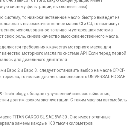
что оно зависит от того, какую конфигурацию имеет
жную систему фильтрации, выхлопные газы).
ю систему, то низкокачественное масло быстро выведет из
пользовать высококачественное масло CI и CJ, то возникнут
твенное использованное топливо и устаревшая система
т свою роль, снизив качество высококачественного масла.
ределяются требования к качеству моторного масла для
 качество моторного масла по системе API. Если перед первой
валось для дизельного двигателя.
 Евро 2 и Евро 3, следует остановить выбор на масле CF/СF-
е тормоза, то нельзя для него использовать UNIVERSAL HD SAE
®-Technology, обладает улучшенной износостойкостью,
ти и долгим сроком эксплуатации. С таким маслом автомобиль
масло TITAN CARGO SL SAE 5W-30 . Оно имеет отличные
тервала замены каждые 160 тысяч километров.