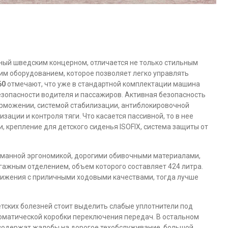
ый шведским концерном, отличается не только стильным
им оборудованием, которое позволяет легко управлять
60
отмечают, что уже в стандартной комплектации машина
зопасности водителя и пассажиров. Активная безопасность
рможении, системой стабилизации, антиблокировочной
ации и контроля тяги. Что касается пассивной, то в нее
 крепление для детского сиденья ISOFIX, система защиты от
уманной эргономикой, дорогими обивочными материалами,
гажным отделением, объем которого составляет 424 литра.
вижения с приличными ходовыми качествами, тогда лучше
детских болезней стоит выделить слабые уплотнители под
томатической коробки переключения передач. В остальном
одержат жалобы на дорогое техобслуживание, большой