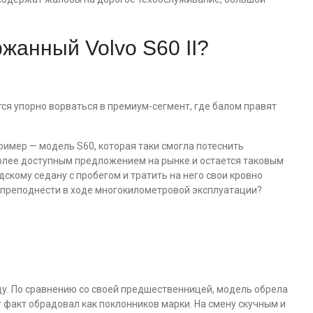
жанный Volvo S60 II?
ся упорно ворваться в премиум-сегмент, где балом правят
пример — модель S60, которая таки смогла потеснить
более доступным предложением на рынке и остается таковым
дскому седану с пробегом и тратить на него свои кровно
преподнести в ходе многокилометровой эксплуатации?
оду. По сравнению со своей предшественницей, модель обрела
 факт обрадовал как поклонников марки. На смену скучным и