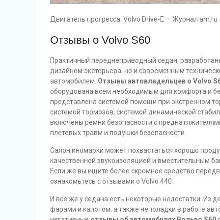
Двигатель прогресса: Volvo Drive-E — Журнал am.ru
Отзывы о Volvo S60
Практичный переднеприводный седан, разработанн
дизайном экстерьера, но и современным техническ
автомобилем.
Отзывы автовладельцев о Volvo S
оборудована всем необходимым для комфорта и бе
представлена системой помощи при экстренном то
системой тормозов, системой динамической стабилиз
включены ремни безопасности с преднатяжителями,
плетевых травм и подушки безопасности.
Салон иномарки может похвастаться хорошо прод
качественной звукоизоляцией и вместительным ба
Если же вы ищите более скромное средство перед
ознакомьтесь с отзывами о Volvo 440 .
И все же у седана есть некоторые недостатки. Из 
фарами и капотом, а также неполадки в работе ав
негативные
отзывы об автомобилях Вольво S60
с