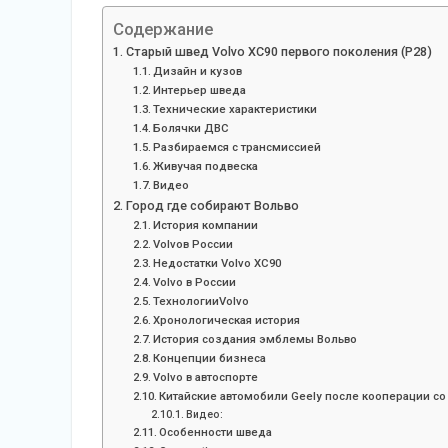
Содержание
Старый швед Volvo XC90 первого поколения (P28)
Дизайн и кузов
Интерьер шведа
Технические характеристики
Болячки ДВС
Разбираемся с трансмиссией
Живучая подвеска
Видео
Город где собирают Вольво
История компании
Volvoв России
Недостатки Volvo XC90
Volvo в России
ТехнологииVolvo
Хронологическая история
История создания эмблемы Вольво
Концепции бизнеса
Volvo в автоспорте
Китайские автомобили Geely после кооперации с
Видео:
Особенности шведа