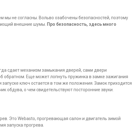
м мы не согласны. Вольво озабочены безопасностей, поэтому
ывающий внешние шумы.
Про безопасность, здесь много
гда сдает механизм замыкания дверей, сами двери
об обратном. Еще может лопнуть пружинка в замке зажигания
ри запуске ключ остается в том же положения. Замок приходится
чик обдува, о чем свидетельствуют посторонние звуки.
ев. Это Webasto, прогревающая салон и двигатель зимой
я запуска прогрева.