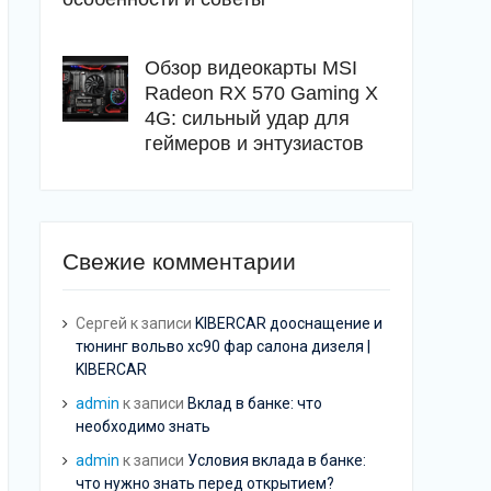
Обзор видеокарты MSI
Radeon RX 570 Gaming X
4G: сильный удар для
геймеров и энтузиастов
Свежие комментарии
Сергей
к записи
KIBERCAR дооснащение и
тюнинг вольво хс90 фар салона дизеля |
KIBERCAR
admin
к записи
Вклад в банке: что
необходимо знать
admin
к записи
Условия вклада в банке:
что нужно знать перед открытием?