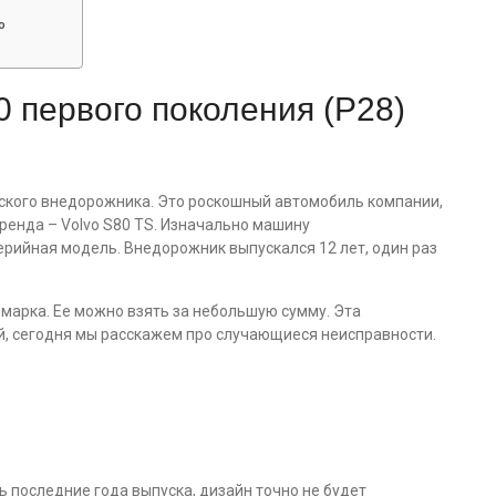
о
 первого поколения (P28)
дского внедорожника. Это роскошный автомобиль компании,
ренда – Volvo S80 TS. Изначально машину
ерийная модель. Внедорожник выпускался 12 лет, один раз
 марка. Ее можно взять за небольшую сумму. Эта
й, сегодня мы расскажем про случающиеся неисправности.
ь последние года выпуска, дизайн точно не будет