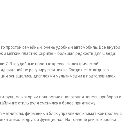
Это простой семейный, очень удобный автомобиль. Все внутри
к и мягкий пластик. Скрипы – большая редкость для шведа.
ли 7. Это удобные простые кресла с электрической
яд сидений не регулируется никак. Сзади нет откидного
тации оснащались дисплеями мультимедии в подголовниках.
и-руль, за которым полностью аналоговая панель приборов с
айлинге стиль руля сменился к более приятному.
я магнитола, фирменный блок управления климат-контролем с
ка стекол и другой функционал. На тоннеле рычаг коробки