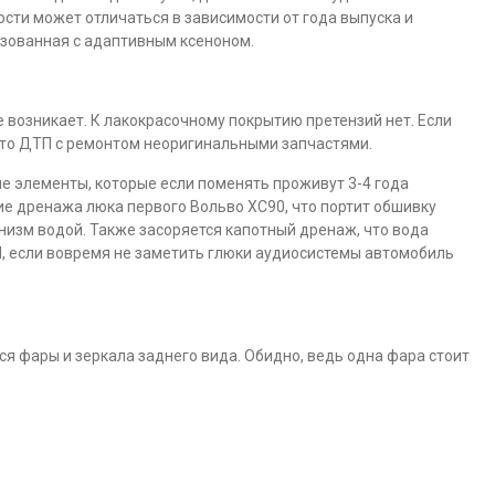
сти может отличаться в зависимости от года выпуска и
нзованная с адаптивным ксеноном.
 возникает. К лакокрасочному покрытию претензий нет. Если
это ДТП с ремонтом неоригинальными запчастями.
е элементы, которые если поменять проживут 3-4 года
ие дренажа люка первого Вольво ХС90, что портит обшивку
низм водой. Также засоряется капотный дренаж, что вода
, если вовремя не заметить глюки аудиосистемы автомобиль
я фары и зеркала заднего вида. Обидно, ведь одна фара стоит