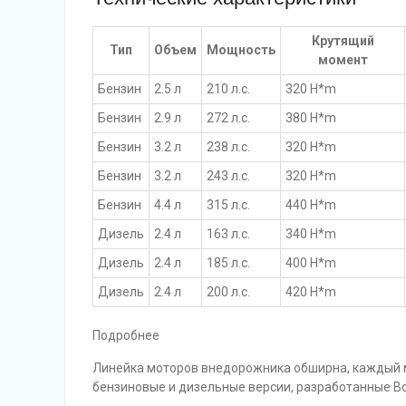
Крутящий
Тип
Объем
Мощность
момент
Бензин
2.5 л
210 л.с.
320 H*m
Бензин
2.9 л
272 л.с.
380 H*m
Бензин
3.2 л
238 л.с.
320 H*m
Бензин
3.2 л
243 л.с.
320 H*m
Бензин
4.4 л
315 л.с.
440 H*m
Дизель
2.4 л
163 л.с.
340 H*m
Дизель
2.4 л
185 л.с.
400 H*m
Дизель
2.4 л
200 л.с.
420 H*m
Подробнее
Линейка моторов внедорожника обширна, каждый м
бензиновые и дизельные версии, разработанные В