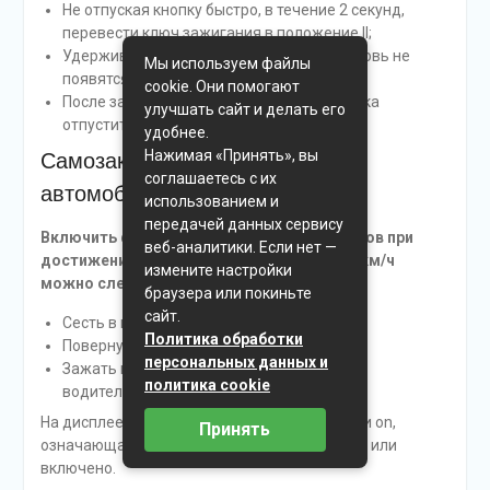
Не отпуская кнопку быстро, в течение 2 секунд,
перевести ключ зажигания в положение II;
Удерживать кнопку, пока на одометре вновь не
Мы используем файлы
появятся цифры суточного пробега;
cookie. Они помогают
После загорания оранжевого треугольника
улучшать сайт и делать его
отпустить кнопку сброса.
удобнее.
Нажимая «Принять», вы
Самозакрывание замков на
соглашаетесь с их
автомобилях Volvo
использованием и
передачей данных сервису
Включить функцию самозакрывания замков при
веб-аналитики. Если нет —
достижении автомобилем скорости 7-10 км/ч
измените настройки
можно следующим способом:
браузера или покиньте
сайт.
Сесть в машину и захлопнуть двери;
Политика обработки
Повернуть ключ в положение II;
персональных данных и
Зажать и держать кнопку, запирающую
политика cookie
водительскую дверь.
На дисплее высветится надпись ***** off или on,
Принять
означающая, что автозапирание выключено или
включено.