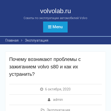
Перейти
к
volvolab.ru
контенту
Советы по эксплуатации автомобилей Volvo
Menu
Главная
Эксплуатация
Почему возникают проблемы с
зажиганием volvo s80 и как их
устранить?
6 октября, 2020
admin
Эксплуатация