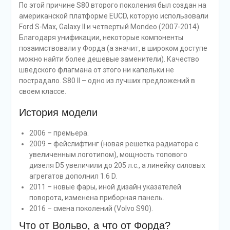
По этой причине S80 второго поколения был создан на
американской платформе EUCD, которую использовали
Ford S-Max, Galaxy II и четвертый Mondeo (2007-2014).
Благодаря унификации, некоторые компоненты
позаимствовали у Форда (а значит, в широком доступе
можно найти более дешевые заменители). Качество
шведского флагмана от этого ни капельки не
пострадало. S80 II – одно из лучших предложений в
своем классе.
История модели
2006 – премьера.
2009 – фейслифтинг (новая решетка радиатора с
увеличенным логотипом), мощность топового
дизеля D5 увеличили до 205 л.с., а линейку силовых
агрегатов дополнил 1.6 D.
2011 – новые фары, иной дизайн указателей
поворота, изменена приборная панель.
2016 – смена поколений (Volvo S90).
Что от Вольво, а что от Форда?