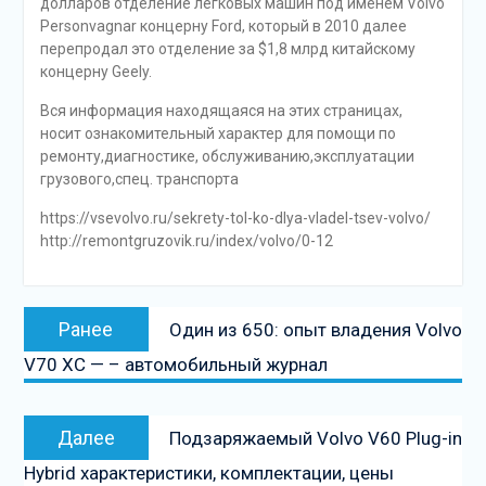
долларов отделение легковых машин под именем Volvo
Personvagnar концерну Ford, который в 2010 далее
перепродал это отделение за $1,8 млрд китайскому
концерну Geely.
Вся информация находящаяся на этих страницах,
носит ознакомительный характер для помощи по
ремонту,диагностике, обслуживанию,эксплуатации
грузового,спец. транспорта
https://vsevolvo.ru/sekrety-tol-ko-dlya-vladel-tsev-volvo/
http://remontgruzovik.ru/index/volvo/0-12
Навигация
Предыдущая
Ранее
Один из 650: опыт владения Volvo
по
запись:
V70 XC — – автомобильный журнал
записям
Следующая
Далее
Подзаряжаемый Volvo V60 Plug-in
запись
Hybrid характеристики, комплектации, цены