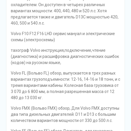
охладителем. Он доступен в четырех различных
вариантах мощности: 400, 440, 480 и 520 л.с. Хотя
предлагается также и двигатель D13С мощностью 420,
460, 500 и 540 л.с.
Volvo F10 F12 F16 LHD сервис мануал и электрические
схемы (электросхемы)
тахограф Volvo инструкция,подключение,чтение
(диагностика) и расшифровка диагностических ошибок
(кодов) на русском языке,
Volvo FL (Вольво FL) обзор, выпускается в трех разных
вариантах грузоподъемности: 12-16, 14-16 и 18 тонн, и с
тремя вариантами кабины. Колесная база грузовика от
3 070 до 6 800 мм, а полная разрешенная масса от 12
480 до 13 030 кг.
Volvo FMX (Вольво FMX) обзор, Для Volvo FMX доступны
два типа дизельных двигателей: D11 и D13 с большим
количеством вариантов мощности от 330 до 500 л.с.
Volvo FE (Вольво FE) обзор Двигатель для грузовика