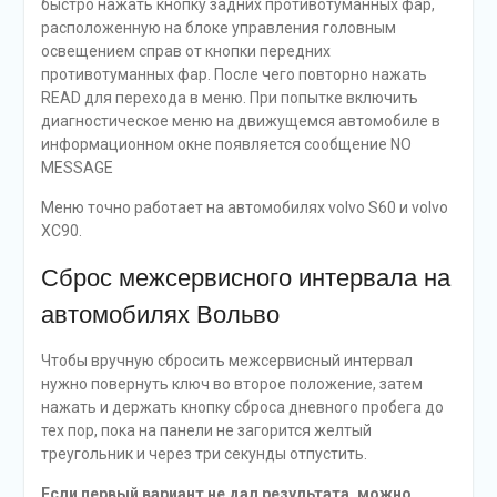
быстро нажать кнопку задних противотуманных фар,
расположенную на блоке управления головным
освещением справ от кнопки передних
противотуманных фар. После чего повторно нажать
READ для перехода в меню. При попытке включить
диагностическое меню на движущемся автомобиле в
информационном окне появляется сообщение NO
MESSAGE
Меню точно работает на автомобилях volvo S60 и volvo
ХС90.
Сброс межсервисного интервала на
автомобилях Вольво
Чтобы вручную сбросить межсервисный интервал
нужно повернуть ключ во второе положение, затем
нажать и держать кнопку сброса дневного пробега до
тех пор, пока на панели не загорится желтый
треугольник и через три секунды отпустить.
Если первый вариант не дал результата, можно