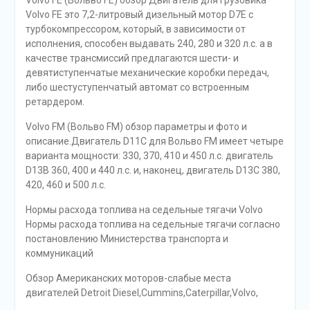
Volvo FE это 7,2-литровый дизельный мотор D7E с
турбокомпрессором, который, в зависимости от
исполнения, способен выдавать 240, 280 и 320 л.с. а в
качестве трансмиссий предлагаются шести- и
девятиступенчатые механические коробки передач,
либо шестуступенчатый автомат со встроенным
ретардером.
Volvo FM (Вольво FM) обзор параметры и фото и
описание.Двигатель D11C для Вольво FM имеет четыре
варианта мощности: 330, 370, 410 и 450 л.с. двигатель
D13B 360, 400 и 440 л.с. и, наконец, двигатель D13C 380,
420, 460 и 500 л.с.
Нормы расхода топлива на седельные тягачи Volvo
Нормы расхода топлива на седельные тягачи согласно
постановлению Министерства транспорта и
коммуникаций
Обзор Американских моторов-слабые места
двигателей Detroit Diesel,Cummins,Caterpillar,Volvo,