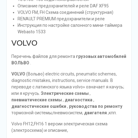
Описание предохранителей и реле DAF XF95
VOLVO FM, FH Схема соединений (структурная)
RENAULT PREMIUM предохранители и реле
Инструкция по настройке салонного мини-таймера
Webasto 1533
VOLVO
Перечень файлов для ремонта
грузовых автомобилей
ВОЛЬВО
.
VOLVO
(Вольво) electric circuits, pneumatic schemes,
diagnostic mistakes, instructions, service manuals. В
переводе с латинского языка volvo» означает я качусь;
или я кручусь.
Электрические схемы
,
пневматические схемы
,
диагностика
,
диагностические ошибки
,
руководства по ремонту
тормозной системы,пневмосистем,
двигателя
,кпп.
Volvo FH12,FH16 1 версии электрическая схема
(электросхема) и описание,