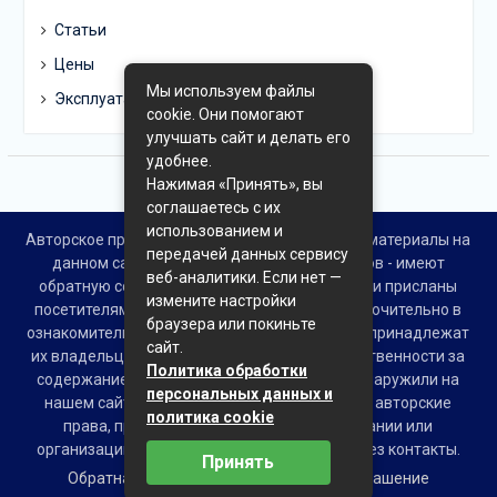
Статьи
Цены
Мы используем файлы
Эксплуатация
cookie. Они помогают
улучшать сайт и делать его
удобнее.
Нажимая «Принять», вы
соглашаетесь с их
использованием и
Авторское право © Все права защищены. Все материалы на
передачей данных сервису
данном сайте взяты из открытых источников - имеют
веб-аналитики. Если нет —
обратную ссылку на материал в интернете или присланы
измените настройки
посетителями сайта и предоставляются исключительно в
браузера или покиньте
ознакомительных целях. Права на материалы принадлежат
сайт.
их владельцам. Администрация сайта ответственности за
Политика обработки
содержание материала не несет. Если Вы обнаружили на
персональных данных и
нашем сайте материалы, которые нарушают авторские
политика cookie
права, принадлежащие Вам, Вашей компании или
организации, пожалуйста, сообщите нам через контакты.
Принять
Обратная связь
Пользовательское соглашение