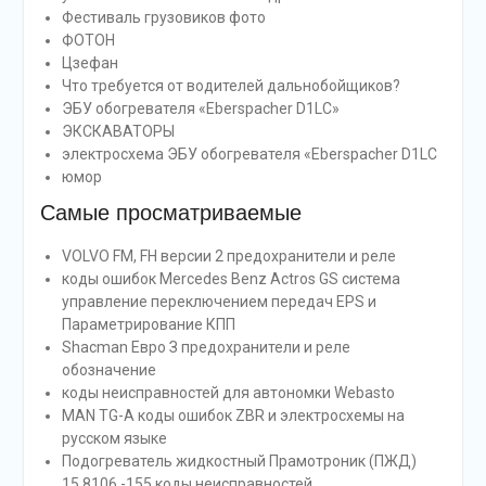
Фестиваль грузовиков фото
ФОТОН
Цзефан
Что требуется от водителей дальнобойщиков?
ЭБУ обогревателя «Eberspacher D1LC»
ЭКСКАВАТОРЫ
электросхема ЭБУ обогревателя «Eberspacher D1LC
юмор
Cамые просматриваемые
VOLVO FM, FH версии 2 предохранители и реле
коды ошибок Mercedes Benz Actros GS система
управление переключением передач EPS и
Параметрирование КПП
Shacman Евро З предохранители и реле
обозначение
коды неисправностей для автономки Webasto
MAN TG-A коды ошибок ZBR и электросхемы на
русском языке
Подогреватель жидкостный Прамотроник (ПЖД)
15.8106.-155 коды неисправностей