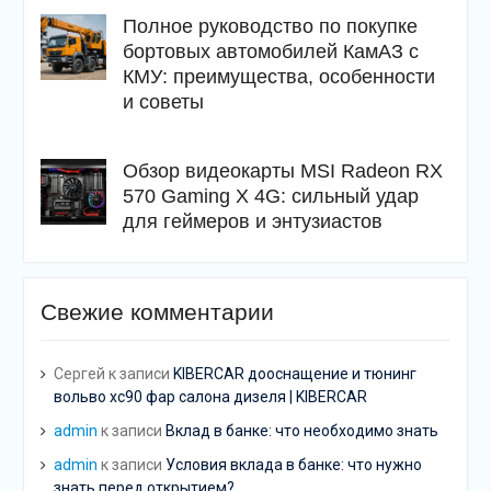
Полное руководство по покупке
бортовых автомобилей КамАЗ с
КМУ: преимущества, особенности
и советы
Обзор видеокарты MSI Radeon RX
570 Gaming X 4G: сильный удар
для геймеров и энтузиастов
Свежие комментарии
Сергей
к записи
KIBERCAR дооснащение и тюнинг
вольво хс90 фар салона дизеля | KIBERCAR
admin
к записи
Вклад в банке: что необходимо знать
admin
к записи
Условия вклада в банке: что нужно
знать перед открытием?