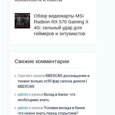
Обзор видеокарты MSI
Radeon RX 570 Gaming X
4G: сильный удар для
геймеров и энтузиастов
Свежие комментарии
Сергей
к записи
KIBERCAR дооснащение и
тюнинг вольво хс90 фар салона дизеля |
KIBERCAR
admin
к записи
Вклад в банке: что
необходимо знать
admin
к записи
Условия вклада в банке:
что нужно знать перед открытием?