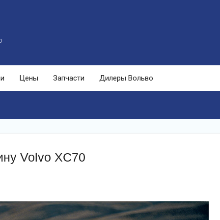
o
ли
Цены
Запчасти
Дилеры Вольво
ину Volvo XC70