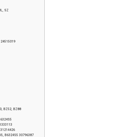
L, SZ
124515019
0, BZ52, BZ88
B6324S5
31333113
 31214426
S, B6324S5 30796387