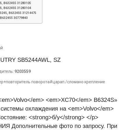
S, B6324S5 31283105
S, B6324S5 31283104
324S, B6324S5 31214475
B6324S5 30779840
ий
TRY SB5244AWL, SZ
дитель:
9203559
ендер+повторитель поворота#царап./сломано крепление