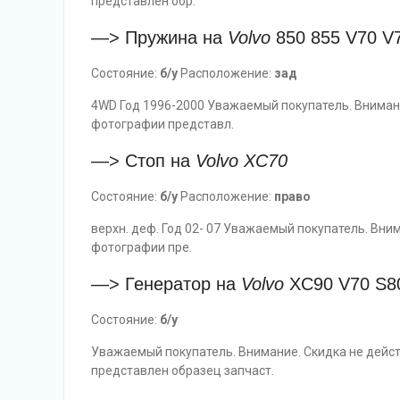
представлен обр.
—> Пружина на
Volvo
850 855 V70 V
Состояние:
б/у
Расположение:
зад
4WD Год 1996-2000 Уважаемый покупатель. Внимание
фотографии представл.
—> Стоп на
Volvo
XC70
Состояние:
б/у
Расположение:
право
верхн. деф. Год 02- 07 Уважаемый покупатель. Вним
фотографии пре.
—> Генератор на
Volvo
XC90 V70 S8
Состояние:
б/у
Уважаемый покупатель. Внимание. Скидка не дейст
представлен образец запчаст.