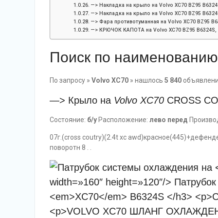
—> Накладка на крыло на Volvo XC70 BZ95 B6324
—> Накладка на крыло на Volvo XC70 BZ95 B6324
—> Фара противотуманная на Volvo XC70 BZ95 B6
—> КРЮЧОК КАПОТА на Volvo XC70 BZ95 B6324S, 
Поиск по наименованию
По запросу »
Volvo XC70
» нашлось
5 840
объявлен
—> Крыло на
Volvo
XC70
CROSS COU
Состояние:
б/у
Расположение:
лево перед
Произво
07г.(cross coutry)(2.4t xc awd)красное(445)+деф
поворотн 8 . .