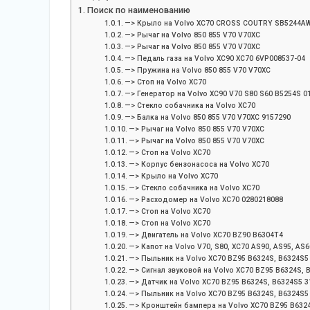
Поиск по наименованию
—> Крыло на Volvo XC70 CROSS COUTRY SB5244AW
—> Рычаг на Volvo 850 855 V70 V70XC
—> Рычаг на Volvo 850 855 V70 V70XC
—> Педаль газа на Volvo XC90 XC70 6VP008537-04
—> Пружина на Volvo 850 855 V70 V70XC
—> Стоп на Volvo XC70
—> Генератор на Volvo XC90 V70 S80 S60 B5254S 0
—> Стекло собачника на Volvo XC70
—> Балка на Volvo 850 855 V70 V70XC 9157290
—> Рычаг на Volvo 850 855 V70 V70XC
—> Рычаг на Volvo 850 855 V70 V70XC
—> Стоп на Volvo XC70
—> Корпус бензонасоса на Volvo XC70
—> Крыло на Volvo XC70
—> Стекло собачника на Volvo XC70
—> Расходомер на Volvo XC70 0280218088
—> Стоп на Volvo XC70
—> Стоп на Volvo XC70
—> Двигатель на Volvo XC70 BZ90 B6304T4
—> Капот на Volvo V70, S80, XC70 AS90, AS95, AS6
—> Пыльник на Volvo XC70 BZ95 B6324S, B6324S5
—> Сигнал звуковой на Volvo XC70 BZ95 B6324S, 
—> Датчик на Volvo XC70 BZ95 B6324S, B6324S5 
—> Пыльник на Volvo XC70 BZ95 B6324S, B6324S5
—> Кронштейн бампера на Volvo XC70 BZ95 B6324