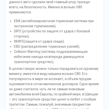
данного авто сделали свой главный упор, прежде
всего, на безопасность. Именно в вольво S80
применяются:
EBA (антиблокировочная тормозная система при
экстренном торможении);
SIPS (устройство по защите от удара с боковой
стороны);
WHIPS(защита от удара сзади);
EBD (распределение тормозных усилий);
Collision Warning (система, подразумевающая
избегание наезда на впереди движущееся
транспортное средство);
В целом говоря, можно только порадоваться суровому
викингу, имеется в виду машина вольво С80. Его
популярность в мире не иссекает, а объем продаж
оценивается в сотни миллионов долларов. Одно время
он даже считался, чуть ли не самым знаковым
автомобилем всей Европы, по крайней мере, в Швеции
– это транспортное средство ценят и любят с особым
трепетом. Самым, пожалуй, значимым предметом