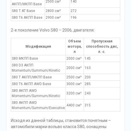
2500 см³
140
AКПП/MКПП Base
S80 T AT Base
2800 см³
272
S80 T6 AКПП Base
2900 см³
196
2-е поколение Volvo S80 – 2006, двигателя:
Объем
Пропускная
Модификация
мотора,
способность двс,
л
л. с.
S80 MКПП Base
2000 см³
145
S80 D3 AКПП
2000 см³
163
Momentum/Summum/Kinetic
S80 T AКПП/MКПП Base
2500 см³
200
S80 T6 AКПП AWD Base
3000 см³
285
S80 AКПП AWD
3200 см³
243
Momentum/Summum/Kinetic
S80 AКПП AWD
4400 см³
315
Momentum/Summum/Executive
Исходя из данной таблицы, становится понятным –
автомобили марки вольво класса S80, оснащены