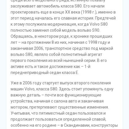
Среди всего модельного ряда, истинную похвалу
заслуживает автомобиль класса S80. Его начали
проектировать еще в конце XX века (1998 г.), именно в
этот период началась его славная история. Предтечей
к этому послужила модернизация, когда Volvo S80
полностью заменил собой модель вольво S90.
Обращаясь, в некотором роде, к хронике прошедших
лет – на протяжении 8 из них, начиная с 1998 году и
заканчивая 2006, транспортное средство под маркой
вольво S80, являло собой полнотипный агрегат
первого поколения из всей нынешней серии. В его
активе есть и такое достижение как – 1-й
переднеприводный седан класса Е.
Уже в 2006 году стартует выпуск второго поколения
машин Volvo, класса S80. Здесь стоит упомянуть одну
важную деталь – почти все функционирующие
устройства, начиная с салона авто и заканчивая
мотором, претерпевают существенные изменения.
Учитывая, что пятиместный седан пользовался и
продолжает пользоваться определенной славой,
особенно на его родине – в Скандинавии, конструкторы