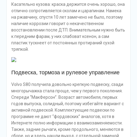
Касательно кузова: краска держится очень хорошо, она
отлично сопротивляется сколам и царапинам. Намека
на ржавчину, спустя 10 лет замечено не было, поэтому
наличие коррозии говорит о некачественном
восстановлении после ДТП. Внимательным нужно быть
к передним фарам, у них слабоват ксенон, а сам
пластик тускнеет от постоянных протираний сухой
тряпкой.
Подвеска, тормоза и рулевое управление
Volvo S80 получила довольно крепкую подвеску, сзади
многорычажка стала проще, чем у первого поколения.
Спереди “МакФерсон”. Возраст автомобиля, первых
годов выпуска, солидный, поэтому избегайте вариант с
активной подвеской. Комплектующие подвески по
программе не дают “фордовских” аналогов, хотя в
Интернете полно информации о взаимозаменяемости.
Также, задние рычаги, кроме продольного, меняются в
сборе, но и здесь нашли выход, с отдельной заменой