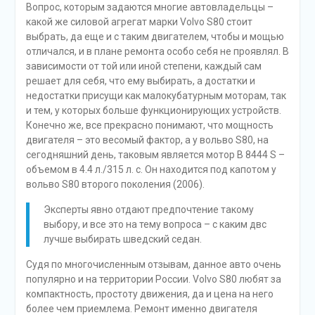
Вопрос, которым задаются многие автовладельцы –
какой же силовой агрегат марки Volvo S80 стоит
выбрать, да еще и с таким двигателем, чтобы и мощью
отличался, и в плане ремонта особо себя не проявлял. В
зависимости от той или иной степени, каждый сам
решает для себя, что ему выбирать, а достатки и
недостатки присущи как малокубатурным моторам, так
и тем, у которых больше функционирующих устройств.
Конечно же, все прекрасно понимают, что мощность
двигателя – это весомый фактор, а у вольво S80, на
сегодняшний день, таковым является мотор B 8444 S –
объемом в 4.4 л./315 л. с. Он находится под капотом у
вольво S80 второго поколения (2006).
Эксперты явно отдают предпочтение такому
выбору, и все это на тему вопроса – с каким двс
лучше выбирать шведский седан.
Судя по многочисленным отзывам, данное авто очень
популярно и на территории России. Volvo S80 любят за
компактность, простоту движения, да и цена на него
более чем приемлема. Ремонт именно двигателя