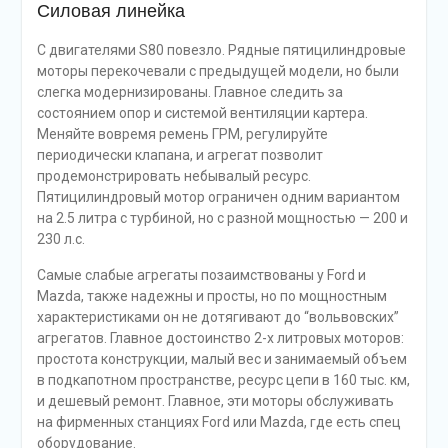
Силовая линейка
С двигателями S80 повезло. Рядные пятицилиндровые
моторы перекочевали с предыдущей модели, но были
слегка модернизированы. Главное следить за
состоянием опор и системой вентиляции картера.
Меняйте вовремя ремень ГРМ, регулируйте
периодически клапана, и агрегат позволит
продемонстрировать небывалый ресурс.
Пятицилиндровый мотор ограничен одним вариантом
на 2.5 литра с турбиной, но с разной мощностью — 200 и
230 л.с.
Самые слабые агрегаты позаимствованы у Ford и
Mazda, также надежны и просты, но по мощностным
характеристиками он не дотягивают до “вольвовских”
агрегатов. Главное достоинство 2-х литровых моторов:
простота конструкции, малый вес и занимаемый объем
в подкапотном пространстве, ресурс цепи в 160 тыс. км,
и дешевый ремонт. Главное, эти моторы обслуживать
на фирменных станциях Ford или Mazda, где есть спец
оборудование.