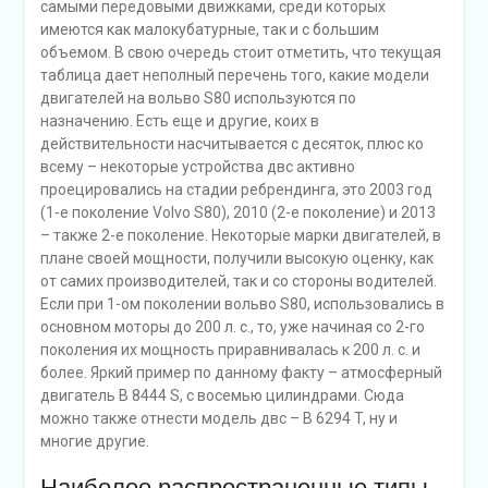
самыми передовыми движками, среди которых
имеются как малокубатурные, так и с большим
объемом. В свою очередь стоит отметить, что текущая
таблица дает неполный перечень того, какие модели
двигателей на вольво S80 используются по
назначению. Есть еще и другие, коих в
действительности насчитывается с десяток, плюс ко
всему – некоторые устройства двс активно
проецировались на стадии ребрендинга, это 2003 год
(1-е поколение Volvo S80), 2010 (2-е поколение) и 2013
– также 2-е поколение. Некоторые марки двигателей, в
плане своей мощности, получили высокую оценку, как
от самих производителей, так и со стороны водителей.
Если при 1-ом поколении вольво S80, использовались в
основном моторы до 200 л. с., то, уже начиная со 2-го
поколения их мощность приравнивалась к 200 л. с. и
более. Яркий пример по данному факту – атмосферный
двигатель B 8444 S, с восемью цилиндрами. Сюда
можно также отнести модель двс – B 6294 T, ну и
многие другие.
Наиболее распространенные типы