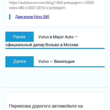
https://autoburum.com/blog/1463-pokupajem-v-2020-
volvo-s80-ii-2007-2016-s-probegom
Двигатели Volvo S80
Навигация
Предыдущая
Ранее
Volvo в Major Auto —
по
запись:
официальный дилер Вольво в Москве
записям
Следующая
Далее
Volvo — Википедия
запись
Перевозка дорогого автомобиля на