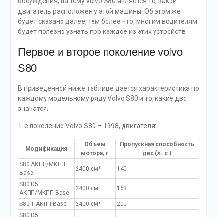
обсуждения, на тему volvo S80 является то, какой
двигатель расположен у этой машины. Об этом же
будет сказано далее, тем более что, многим водителям
будет полезно узнать про каждое из этих устройств.
Первое и второе поколение volvo
S80
В приведенной ниже таблице дается характеристика по
каждому модельному ряду Volvo S80 и то, какие двс
значатся.
1-е поколение Volvo S80 – 1998, двигателя:
Объем
Пропускная способность
Модификация
мотора, л
двс (л. с.)
S80 AКПП/MКПП
2400 см³
140
Base
S80 D5
2400 см³
163
AКПП/MКПП Base
S80 T AКПП Base
2400 см³
200
S80 D5