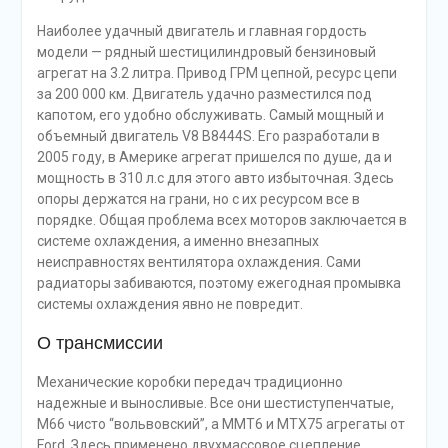
Наиболее удачный двигатель и главная гордость
модели — рядный шестицилиндровый бензиновый
агрегат на 3.2 литра. Привод ГРМ цепной, ресурс цепи
за 200 000 км. Двигатель удачно разместился под
капотом, его удобно обслуживать. Самый мощный и
объемный двигатель V8 B8444S. Его разработали в
2005 году, в Америке агрегат пришелся по душе, да и
мощность в 310 л.с для этого авто избыточная. Здесь
опоры держатся на грани, но с их ресурсом все в
порядке. Общая проблема всех моторов заключается в
системе охлаждения, а именно внезапных
неисправностях вентилятора охлаждения. Сами
радиаторы забиваются, поэтому ежегодная промывка
системы охлаждения явно не повредит.
О трансмиссии
Механические коробки передач традиционно
надежные и выносливые. Все они шестиступенчатые,
M66 чисто “вольвовский”, а MMT6 и MTX75 агрегаты от
Ford. Здесь применено двухмассовое сцепление,