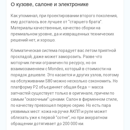
О кузове, салоне и электронике
Как упоминал, при проектировании второго поколения,
ему досталось все лучшее от “старшего брата”.
Материалы качественные, качество сборки на
премиальном уровне, да и извращенных технических
решений нет, и хорошо.
Климатическая система порадует вас летом приятной
прохладой, даже может заморозить. Разве что
моторчик печки ограничен по ресурсу, но он
взаимозаменяем с Mondeo, который в стоимости на
порядок дешевле. Это касается и других узлов, поэтому
на обслуживании S80 можно несколько сэкономить. Но
платформу Р2 объединяет общая беда — масса
запчастей существует только в оригинале, причем по
самым “сказочным” ценами. Салон в фирменном стиле,
по качеству превзошел первую серию. Но есть пара
уязвимых мест: кожа на ручке АКПП и руле может
облезать уже к первой “сотне”, но при аккуратном
обращении дотягивает до 200 000 км.