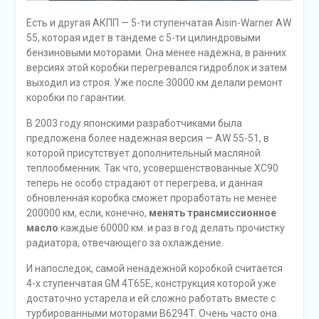
Есть и другая АКПП — 5-ти ступенчатая Aisin-Warnеr AW
55, которая идет в тандеме с 5-ти цилиндровыми
бензиновыми моторами. Она менее надежна, в ранних
версиях этой коробки перегревался гидроблок и затем
выходил из строя. Уже после 30000 км делали ремонт
коробки по гарантии.
В 2003 году японскими разработчиками была
предложена более надежная версия — AW 55-51, в
которой присутствует дополнительный масляной
теплообменник. Так что, усовершенствованные ХС90
теперь не особо страдают от перегрева, и данная
обновленная коробка сможет проработать не менее
200000 км, если, конечно,
менять трансмиссионное
масло
каждые 60000 км. и раз в год делать прочистку
радиатора, отвечающего за охлаждение.
И напоследок, самой ненадежной коробкой считается
4-х ступенчатая GM 4Т65Е, конструкция которой уже
достаточно устарела и ей сложно работать вместе с
турбированными моторами B6294T. Очень часто она