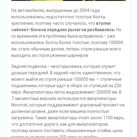
На автомобилях, выпущенных до 2004 года
использовались недостаточно толстые болты
крепления, поэтому часто случалось, что
втулки
сайлент-блоков передних рычагов разбивались
. Но
со временем эта проблема была исправлена – уже
использовались болты более толстые, поэтому 100000
км. стало обычным делом, теперь стали раньше всего
выходить из строя резинки шарниров.
Задняя подвеска – многорычажка, которая служит
дольше передней. В задней части, единственное, что
может выйти из строя раньше 100000 км. – ступичные
подшипники, которые идут в сборе со ступицей за 220
евро. Амортизаторы легко выдерживают 200000 км. В
7-ми местных версиях используются амортизаторы
Nivomat, которые поддерживают дорожный просвет на
должном уровне, даже если машина полностью
загружена. Такие амортизаторы стоят около 1100 евро,
что достаточно дорого, как для амортизаторов,
поэтому можно поставить обыкновенные стойки, цена
которых не превышает 150 евро за стойку.