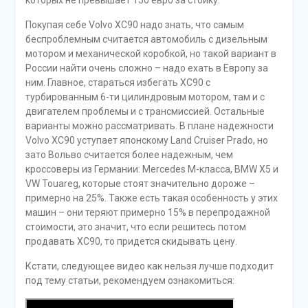
Покупая себе Volvo ХС90 надо знать, что самым
беспроблемным считается автомобиль с дизельным
мотором и механической коробкой, но такой вариант в
России найти очень сложно – надо ехать в Европу за
ним. Главное, стараться избегать ХС90 с
турбированным 6-ти цилиндровым мотором, там и с
двигателем проблемы и с трансмиссией. Остальные
варианты можно рассматривать. В плане надежности
Volvo XC90 уступает японскому Land Cruiser Prado, но
зато Вольво считается более надежным, чем
кроссоверы из Германии: Mercedes M-класса, BMW X5 и
VW Touareg, которые стоят значительно дороже –
примерно на 25%. Также есть такая особенность у этих
машин – они теряют примерно 15% в перепродажной
стоимости, это значит, что если решитесь потом
продавать ХС90, то придется скидывать цену.
Кстати, следующее видео как нельзя лучше подходит
под тему статьи, рекомендуем ознакомиться: