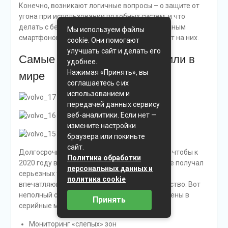
Конечно, возникают логичные вопросы – о защите от
угона при использовании подобных систем, и что
делать с безключевым доступом с разряженным
Мы используем файлы
смартфоном. Шведы рано или поздно ответят на них.
cookie. Они помогают
улучшать сайт и делать его
Самые безопасные автомобили в
удобнее.
Нажимая «Принять», вы
мире
соглашаетесь с их
использованием и
передачей данных сервису
веб-аналитики. Если нет —
измените настройки
браузера или покиньте
сайт.
Долгосрочная цель компании состоит в том, чтобы к
Политика обработки
2020 году в новых Volvo никто не погибал и не получал
персональных данных и
серьезных травм в случае аварии. Звучит
политика cookie
впечатляющее. Предпосылок к этому множество. Вот
неполный список систем, которые уже внедрены в
Принять
серийные модели Volvo (часть из них опции):
Мониторинг «слепых» зон