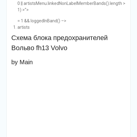
0 || artistsMenu.linkedNonLabelMemberBands().length >
1) >”>
= 1 && loggedInBand() –>
artists
Схема блока предохранителей
Вольво fh13 Volvo
by Main