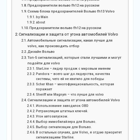
Предохранители вольво fh12 на русском
Схема блока предохранителей Вольво fh13 Volvo
by Main
about
Предохранители вольво fh12 на русском
Сигнализации и защита от угона автомобилей Volvo
Автомобильные сигнализации, какая лучше для
volvo, как производить отбор
Дизайн Вольво
Топ-5 сигнализаций, которые стали лучшими и могут
подойти для volvo
StarLine – лидер продаж с мировым именем
Pandora – всего шаг до лидерства, качества
системы, чего ей не хватило для победы
Scher Khan – многофункциональность, которая
поражает
Sheriff или Magnym – что лучше для volvo
Сигнализации и защита от угона автомобилей Volvo
Использование заводилок OBD
Ретрансляция штатных ключей.
Угон автозапуском.
Выбор иммобилайзера для Вольво.
Выбор сигнализации для Вольво.
В остальных случаях, для Volvo, я отдаю приоритет
сигнализациям Starline.