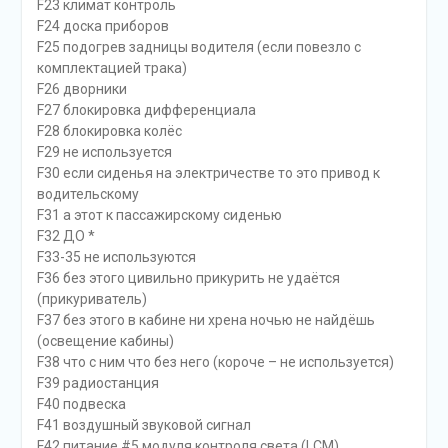
F23 климат контроль
F24 доска приборов
F25 подогрев задницы водителя (если повезло с
комплектацией трака)
F26 дворники
F27 блокировка дифференциала
F28 блокировка колёс
F29 не используется
F30 если сиденья на электричестве то это привод к
водительскому
F31 а этот к пассажирскому сиденью
F32 ДО *
F33-35 не используются
F36 без этого цивильно прикурить не удаётся
(прикуриватель)
F37 без этого в кабине ни хрена ночью не найдёшь
(освещение кабины)
F38 что с ним что без него (короче – не используется)
F39 радиостанция
F40 подвеска
F41 воздушный звуковой сигнал
F42 питание #5 модуля контроля света (LCM)