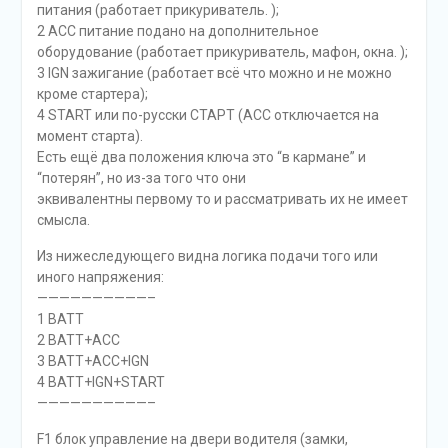
питания (работает прикуриватель. );
2 ACC питание подано на дополнительное
оборудование (работает прикуриватель, мафон, окна. );
3 IGN зажигание (работает всё что можно и не можно
кроме стартера);
4 START или по-русски СТАРТ (ACC отключается на
момент старта).
Есть ещё два положения ключа это “в кармане” и
“потерян”, но из-за того что они
эквивалентны первому то и рассматривать их не имеет
смысла.
Из нижеследующего видна логика подачи того или
иного напряжения:
——————————–
1 BATT
2 BATT+ACC
3 BATT+ACC+IGN
4 BATT+IGN+START
——————————–
F1 блок управление на двери водителя (замки,