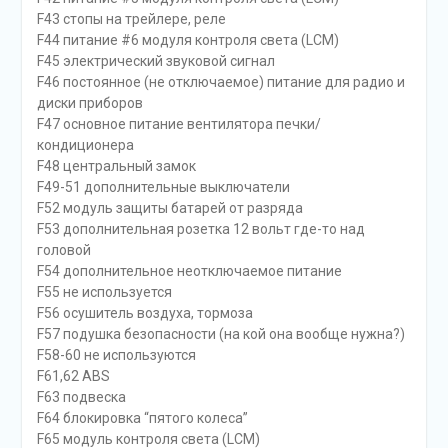
F43 стопы на трейлере, реле
F44 питание #6 модуля контроля света (LCM)
F45 электрический звуковой сигнал
F46 постоянное (не отключаемое) питание для радио и
диски приборов
F47 основное питание вентилятора печки/
кондиционера
F48 центральный замок
F49-51 дополнительные выключатели
F52 модуль защиты батарей от разряда
F53 дополнительная розетка 12 вольт где-то над
головой
F54 дополнительное неотключаемое питание
F55 не используется
F56 осушитель воздуха, тормоза
F57 подушка безопасности (на кой она вообще нужна?)
F58-60 не используются
F61,62 ABS
F63 подвеска
F64 блокировка “пятого колеса”
F65 модуль контроля света (LCM)