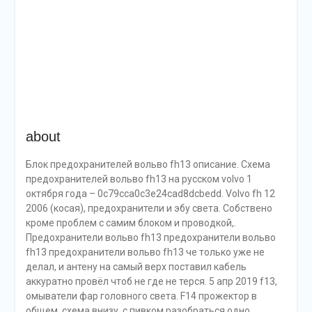
about
Блок предохранителей вольво fh13 описание. Схема
предохранителей вольво fh13 на русском volvo 1
октября года – 0c79cca0c3e24cad8dcbedd. Volvo fh 12
2006 (косая), предохранители и эбу света. Собствено
кроме проблем с самим блоком и проводкой,.
Предохранители вольво fh13 предохранители вольво
fh13 предохранители вольво fh13 че только уже не
делал, и антену на самый верх поставил кабель
аккуратно провёл чтоб не где не терся. 5 апр 2019 f13,
омыватели фар головного света. F14 прожектор в
общем, схема внизу, с пивком разобраться одно