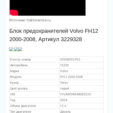
Источник: traktoramira.ru
Блок предохранителей Volvo FH12
2000-2008, Артикул 3229328
Констр. номер
20568055-P02
Автомобиль
T5250
Марка
Volvo
Модель
FH12 2000-2008
Кузов
Тягач
Цвет кузова
серый
VIN
YV2A4CFA04A582523
Год
2004
Объем двигателя
12 л.
Тип двигателя
Дизель