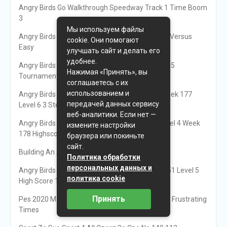
Angry Birds Go Walkthrough Speedway Track 1 Time Boom
3
Мы используем файлы
Angry Birds Go Walkthrough Speedway Track 2 Versus
cookie. Они помогают
Easy
улучшать сайт и делать его
удобнее.
Angry Birds Friends Tournament Week 51 Level 5
Нажимая «Принять», вы
Tournament 5 165K Highscore
соглашаетесь с их
использованием и
Angry Birds Weekly Tournament Love Rocks Week 177
передачей данных сервису
Level 6 3 Sterne Top 10
веб-аналитики. Если нет —
Angry Birds Friends Halloween Tournament Level 4 Week
измените настройки
178 Highscore
браузера или покиньте
сайт.
Building An Album Concept With Wilco
Политика обработки
персональных данных и
Angry Birds Friends Weekly Tournament Week 51 Level 5
политика cookie
High Score 132K No Power Up Facebook
Принять
Pes 2020 Manchester United Master League 43 Frustrating
Times