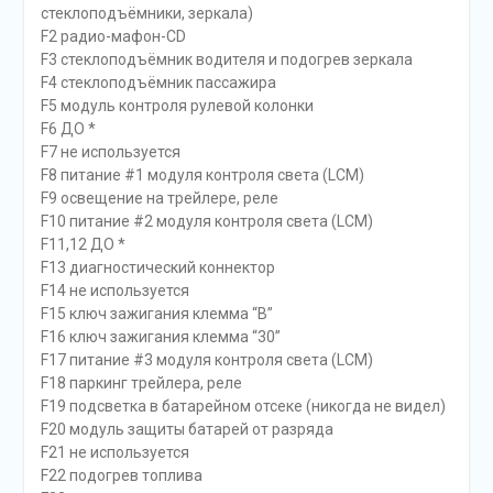
стеклoподъёмники, зеркала)
F2 радио-мафон-CD
F3 стеклoподъёмник водителя и подогрев зеркала
F4 стеклoподъёмник пассажира
F5 модуль контроля рулевой колонки
F6 ДО *
F7 не используется
F8 питание #1 модуля контроля света (LCM)
F9 освещение на трейлере, реле
F10 питание #2 модуля контроля света (LCM)
F11,12 ДО *
F13 диагностический коннектор
F14 не используется
F15 ключ зажигания клемма “B”
F16 ключ зажигания клемма “30”
F17 питание #3 модуля контроля света (LCM)
F18 паркинг трейлера, реле
F19 подсветка в батарейном отсеке (никогда не видел)
F20 модуль защиты батарей от разряда
F21 не используется
F22 подогрев топлива