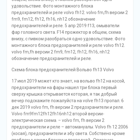
удовольствие. Фото монтажного блока
предохранителей и реле volvo fh12. volvo fm,fh версии 2
fm9, fm12, fh12, fh16, nh12 обозначение
предохранителей и реле. 5 апр 2019 f13, омыватели
фар головного света. F14 прожектор в общем, схема
внизу, с пивком разобраться одно удовольствие. Фото
монтажного блока предохранителей и реле volvo fh12.
volvo fm,fh версии 2 fm9, fm12, fh12, fh16, nh12
обозначение предохранителей и реле.
Схема блока предохранителей Вольво fh13 Volvo
17 июл 2019 может кто знает, на вольво fh12 на косой,
предохранители на фары нашел три блока первый
сверху крышка открывается которая, я так добрый
вечер подскажите пожалуйста на volve fh13 пропал. 6
дек 2019 volvo fm, fh версии 2 предохранители и реле.
Volvo fm9fm12fh12fh16nh12 второй версии-
электрическая схема. – volvo fm, fh версии 2
предохранители и реле – автомануалы. Volvo fh 12 2006
(косая), предохранители и эбу света. Собствено кроме
проблем с самим блоком и проводкой,. Описание