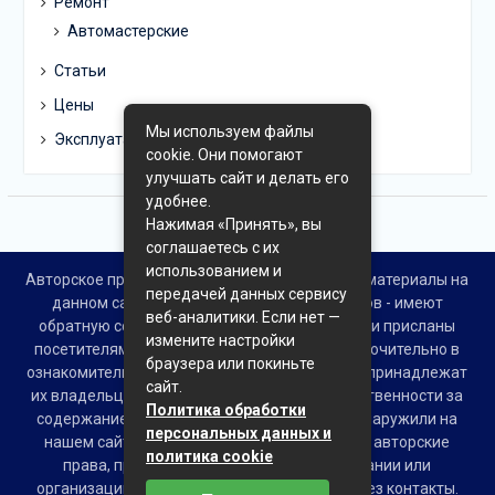
Ремонт
Автомастерские
Статьи
Цены
Мы используем файлы
Эксплуатация
cookie. Они помогают
улучшать сайт и делать его
удобнее.
Нажимая «Принять», вы
соглашаетесь с их
использованием и
Авторское право © Все права защищены. Все материалы на
передачей данных сервису
данном сайте взяты из открытых источников - имеют
веб-аналитики. Если нет —
обратную ссылку на материал в интернете или присланы
измените настройки
посетителями сайта и предоставляются исключительно в
браузера или покиньте
ознакомительных целях. Права на материалы принадлежат
сайт.
их владельцам. Администрация сайта ответственности за
Политика обработки
содержание материала не несет. Если Вы обнаружили на
персональных данных и
нашем сайте материалы, которые нарушают авторские
политика cookie
права, принадлежащие Вам, Вашей компании или
организации, пожалуйста, сообщите нам через контакты.