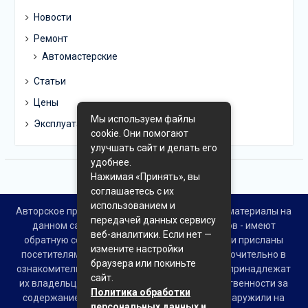
Новости
Ремонт
Автомастерские
Статьи
Цены
Мы используем файлы
Эксплуатация
cookie. Они помогают
улучшать сайт и делать его
удобнее.
Нажимая «Принять», вы
соглашаетесь с их
использованием и
Авторское право © Все права защищены. Все материалы на
передачей данных сервису
данном сайте взяты из открытых источников - имеют
веб-аналитики. Если нет —
обратную ссылку на материал в интернете или присланы
измените настройки
посетителями сайта и предоставляются исключительно в
браузера или покиньте
ознакомительных целях. Права на материалы принадлежат
сайт.
их владельцам. Администрация сайта ответственности за
Политика обработки
содержание материала не несет. Если Вы обнаружили на
персональных данных и