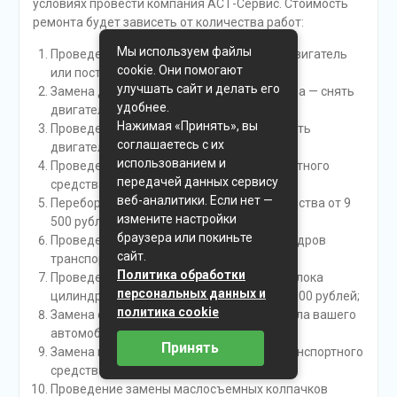
условиях провести компания АСТ-Сервис. Стоимость
ремонта будет зависеть от количества работ:
Мы используем файлы
Проведение замены двигателя — снять двигатель
cookie. Они помогают
или поставить двигатель от 9 500 рублей;
улучшать сайт и делать его
Замена двигателя транспортного средства — снять
удобнее.
двигатель автомобиля от 4 500 рублей;
Нажимая «Принять», вы
Проведение замены двигателя — поставить
соглашаетесь с их
двигатель на ваше авто от 6 500 рублей;
использованием и
Проведение ремонта двигателя транспортного
передачей данных сервису
средства — от 14 500 рублей;
веб-аналитики. Если нет —
Переборка двигателя транспортного средства от 9
измените настройки
500 рублей;
браузера или покиньте
Проведение замены головки блока цилиндров
сайт.
транспортного средства от 4 000 рублей;
Политика обработки
Проведение замены прокладки головки блока
персональных данных и
цилиндров транспортного средства от 4 000 рублей;
политика cookie
Замена сальника распределительного вала вашего
автомобиля от 800 рублей;
Принять
Замена прокладки клапанной крышки транспортного
средства от 200 рублей;
Проведение замены маслосъемных колпачков