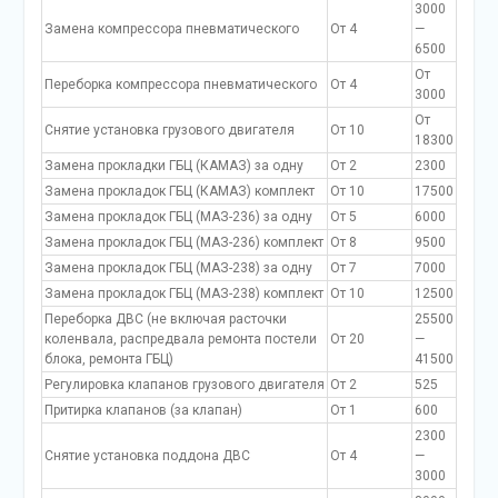
3000
Замена компрессора пневматического
От 4
—
6500
От
Переборка компрессора пневматического
От 4
3000
От
Снятие установка грузового двигателя
От 10
18300
Замена прокладки ГБЦ (КАМАЗ) за одну
От 2
2300
Замена прокладок ГБЦ (КАМАЗ) комплект
От 10
17500
Замена прокладок ГБЦ (МАЗ-236) за одну
От 5
6000
Замена прокладок ГБЦ (МАЗ-236) комплект
От 8
9500
Замена прокладок ГБЦ (МАЗ-238) за одну
От 7
7000
Замена прокладок ГБЦ (МАЗ-238) комплект
От 10
12500
Переборка ДВС (не включая расточки
25500
коленвала, распредвала ремонта постели
От 20
—
блока, ремонта ГБЦ)
41500
Регулировка клапанов грузового двигателя
От 2
525
Притирка клапанов (за клапан)
От 1
600
2300
Снятие установка поддона ДВС
От 4
—
3000