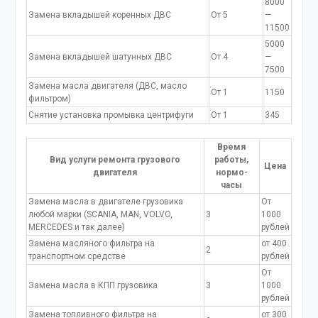
8000
Замена вкладышей коренных ДВС
От 5
—
11500
5000
Замена вкладышей шатунных ДВС
От 4
—
7500
Замена масла двигателя (ДВС, масло
От 1
1150
фильтром)
Снятие установка промывка центрифуги
От 1
345
Время
Вид услуги ремонта грузового
работы,
Цена
двигателя
нормо-
часы
Замена масла в двигателе грузовика
От
любой марки (SCANIA, MAN, VOLVO,
3
1000
MERCEDES и так далее)
рублей
Замена масляного фильтра на
от 400
2
транспортном средстве
рублей
От
Замена масла в КПП грузовика
3
1000
рублей
Замена топливного фильтра на
от 300