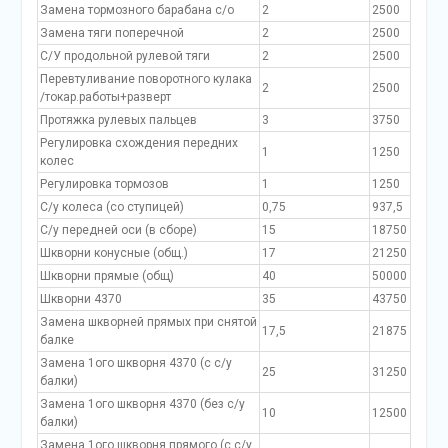
Замена тормозного барабана с/о
2
2500
Замена тяги поперечной
2
2500
С/У продольной рулевой тяги
2
2500
Перевтуливание поворотного кулака
2
2500
/токар.работы+разверт
Протяжка рулевых пальцев
3
3750
Регулировка схождения передних
1
1250
колес
Регулировка тормозов
1
1250
С/у колеса (со ступицей)
0,75
937,5
С/у передней оси (в сборе)
15
18750
Шкворни конусные (общ.)
17
21250
Шкворни прямые (общ)
40
50000
Шкворни 4370
35
43750
Замена шкворней прямых при снятой
17,5
21875
балке
Замена 1ого шкворня 4370 (с с/у
25
31250
балки)
Замена 1ого шкворня 4370 (без с/у
10
12500
балки)
Замена 1ого шкворня прямого (с с/у