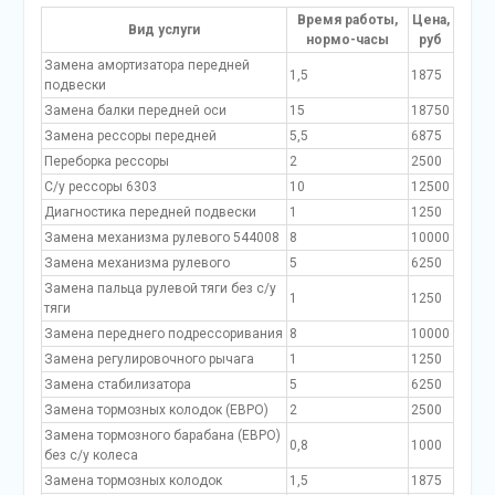
Время работы,
Цена,
Вид услуги
нормо-часы
руб
Замена амортизатора передней
1,5
1875
подвески
Замена балки передней оси
15
18750
Замена рессоры передней
5,5
6875
Переборка рессоры
2
2500
С/у рессоры 6303
10
12500
Диагностика передней подвески
1
1250
Замена механизма рулевого 544008
8
10000
Замена механизма рулевого
5
6250
Замена пальца рулевой тяги без с/у
1
1250
тяги
Замена переднего подрессоривания
8
10000
Замена регулировочного рычага
1
1250
Замена стабилизатора
5
6250
Замена тормозных колодок (ЕВРО)
2
2500
Замена тормозного барабана (ЕВРО)
0,8
1000
без с/у колеса
Замена тормозных колодок
1,5
1875