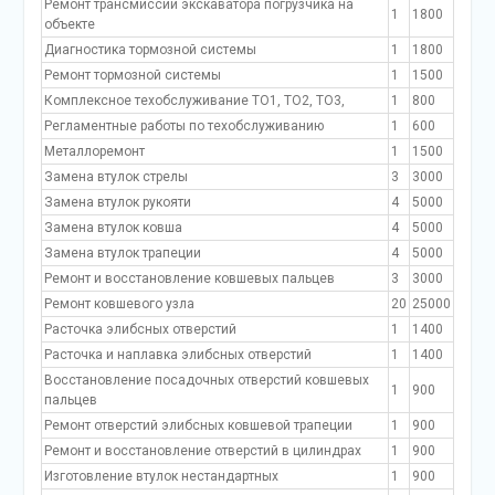
Ремонт трансмиссии экскаватора погрузчика на
1
1800
объекте
Диагностика тормозной системы
1
1800
Ремонт тормозной системы
1
1500
Комплексное техобслуживание ТО1, ТО2, ТО3,
1
800
Регламентные работы по техобслуживанию
1
600
Металлоремонт
1
1500
Замена втулок стрелы
3
3000
Замена втулок рукояти
4
5000
Замена втулок ковша
4
5000
Замена втулок трапеции
4
5000
Ремонт и восстановление ковшевых пальцев
3
3000
Ремонт ковшевого узла
20
25000
Расточка элибсных отверстий
1
1400
Расточка и наплавка элибсных отверстий
1
1400
Восстановление посадочных отверстий ковшевых
1
900
пальцев
Ремонт отверстий элибсных ковшевой трапеции
1
900
Ремонт и восстановление отверстий в цилиндрах
1
900
Изготовление втулок нестандартных
1
900