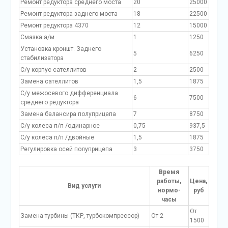
Ремонт редуктора среднего моста
20
25000
Ремонт редуктора заднего моста
18
22500
Ремонт редуктора 4370
12
15000
Смазка а/м
1
1250
Установка кроншт. Заднего
5
6250
стабилизатора
С/у корпус сателлитов
2
2500
Замена сателлитов
1,5
1875
С/у межосевого дифференциала
6
7500
среднего редуктора
Замена балансира полуприцепа
7
8750
С/у колеса п/п /одинарное
0,75
937,5
С/у колеса п/п /двойные
1,5
1875
Регулировка осей полуприцепа
3
3750
Время
работы,
Цена,
Вид услуги
нормо-
руб
часы
От
Замена турбины (ТКР, турбокомпрессор)
От 2
1500