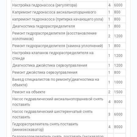
Настройка гидронасоса (регулятора)
4
6000
Капремонт гидронасоса аксиальнопоршневого
1
800
капремонт гидронасоса (притирка качающего узла)
1
800
Диагностика гидрораспределителя
1
800
Ремонт гидрораспределителя (восстановление
2
1200
золотников)
Ремонт гидрораспределителя (замена уплотнений)
1
800
Настройка клапанов гидрораспределителя на
1
1200
стенде
Диагностика джойстика сервоуправления
1
1200
Ремонт джойстика сервоуправления
1
800
Выезд специалистов по ремонту(диагностика на
1
1000
объекте)
Ремонт на объекте
2
1500
Насос гидравлический аксиальнопоршневой снять
4
8000
поставить
Насос гидравлический шестеренчатый снять
3
6000
поставить
Гидрораспрелеитель снять поставить
4
8000
(миниэкскаватор)
Гидрораспределитель снять, поставить (экскаватор