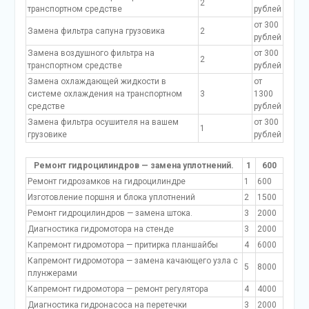
2
транспортном средстве
рублей
от 300
Замена фильтра сапуна грузовика
2
рублей
Замена воздушного фильтра на
от 300
2
транспортном средстве
рублей
Замена охлаждающей жидкости в
от
системе охлаждения на транспортном
3
1300
средстве
рублей
Замена фильтра осушителя на вашем
от 300
1
грузовике
рублей
Ремонт гидроцилиндров — замена уплотнений.
1
600
Ремонт гидрозамков на гидроцилиндре
1
600
Изготовление поршня и блока уплотнений
2
1500
Ремонт гидроцилиндров — замена штока.
3
2000
Диагностика гидромотора на стенде
3
2000
Капремонт гидромотора — притирка планшайбы
4
6000
Капремонт гидромотора — замена качающего узла с
5
8000
плунжерами
Капремонт гидромотора — ремонт регулятора
4
4000
Диагностика гидронасоса на перетечки
3
2000