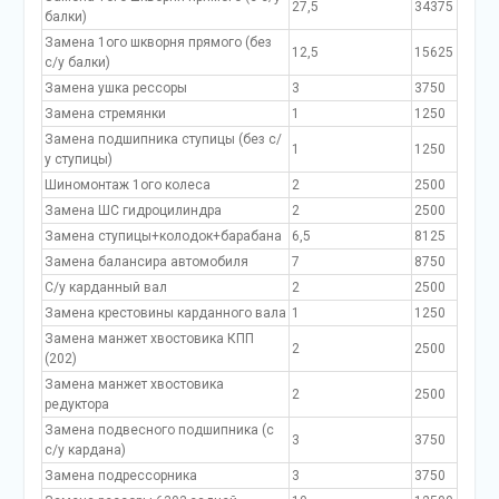
27,5
34375
балки)
Замена 1ого шкворня прямого (без
12,5
15625
с/у балки)
Замена ушка рессоры
3
3750
Замена стремянки
1
1250
Замена подшипника ступицы (без с/
1
1250
у ступицы)
Шиномонтаж 1ого колеса
2
2500
Замена ШС гидроцилиндра
2
2500
Замена ступицы+колодок+барабана
6,5
8125
Замена балансира автомобиля
7
8750
С/у карданный вал
2
2500
Замена крестовины карданного вала
1
1250
Замена манжет хвостовика КПП
2
2500
(202)
Замена манжет хвостовика
2
2500
редуктора
Замена подвесного подшипника (с
3
3750
с/у кардана)
Замена подрессорника
3
3750