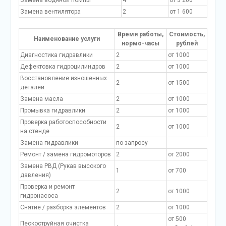
Замена водяной помпы
4
от 3 200
Замена вентилятора
2
от 1 600
Время работы,
Стоимость,
Наименование услуги
нормо-часы
рублей
Диагностика гидравлики
2
от 1000
Дефектовка гидроцилиндров
2
от 1000
Восстановление изношенных
2
от 1500
деталей
Замена масла
2
от 1000
Промывка гидравлики
2
от 1000
Проверка работоспособности
2
от 1000
на стенде
Замена гидравлики
по запросу
Ремонт / замена гидромоторов
2
от 2000
Замена РВД (Рукав высокого
1
от 700
давления)
Проверка и ремонт
2
от 1000
гидронасоса
Снятие / разборка элементов
2
от 1000
от 500
Пескоструйная очистка