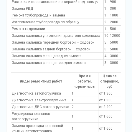
Расточка и восстановление отверстий под пальцы
1
900
Замена РВД
1
300
Ремонт трубопровода и замена
1
1000
Изготовление трубопровода по образцу
2
2000
Ремонт гидролинии
1
500
Замена сальника уплотнения двигателя коленвала
10
12000
Замена сальника передней бортовой — ходовой
5
5000
Замена сальника задней бортовой — ходовой
5
5000
Замена сальника флянца заднего моста
4
3000
Замена сальника флянца переднего моста
3
3000
Время
Цена за
Виды ремонтных работ
работы,
операцию,
нормо-часы
руб
Диагностика автопогрузчика
1
от 1 300
Диагностика электропогрузчика
1
от 1 300
Диагностика ДВС автопогрузчика
2
от 3 200
Регулировка клапанов
1
от 1 600
автопогрузчика
Замена прокладки клапанной
1
от 1 600
крышки автопогрузчика