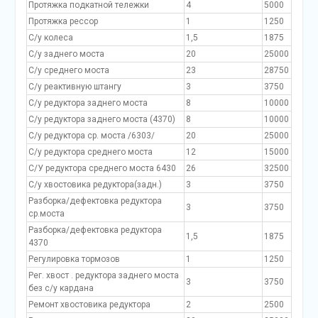
Протяжка подкатной тележки
4
5000
Протяжка рессор
1
1250
С/у колеса
1,5
1875
С/у заднего моста
20
25000
С/у среднего моста
23
28750
С/у реактивную штангу
3
3750
С/у редуктора заднего моста
8
10000
С/у редуктора заднего моста (4370)
8
10000
С/у редуктора ср. моста /6303/
20
25000
С/у редуктора среднего моста
12
15000
С/У редуктора среднего моста 6430
26
32500
С/у хвостовика редуктора(задн.)
3
3750
Разборка/дефектовка редуктора
3
3750
ср.моста
Разборка/дефектовка редуктора
1,5
1875
4370
Регулировка тормозов
1
1250
Рег. хвост . редуктора заднего моста
3
3750
без с/у кардана
Ремонт хвостовика редуктора
2
2500