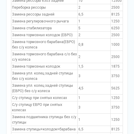
Замена рессоры 6303 задней
10
12500
Переборка рессоры
2
2500
Замена рессоры задней
6,5
8125
Замена регулировочного рычага
1
1250
Замена стабилизатора
5
6250
Замена тормозных колодок (ЕВРО)
2
2500
Замена тормозного барабана(ЕВРО)
0,8
1000
без с/у колеса
Замена тормозного барабана с/о без
2
2500
с/у колеса
Замена тормозных колодок
1,5
1875
Замена упл. колец задней ступицы
3
3750
без с/у колеса
Замена упл. колец задней ступицы
4,5
5625
(ЕВРО) без с/у колеса
С/у ступицу при снятых колесах
1
1250
С/у ступицу ЕВРО при снятых
3
3750
колесах
Замена подшипника ступицы без с/у
1
1250
ступицы
Замена ступицы+колодок+барабана
6,5
8125