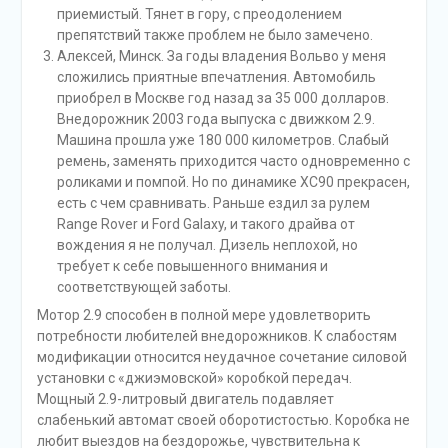
приемистый. Тянет в гору, с преодолением
препятствий также проблем не было замечено.
Алексей, Минск. За годы владения Вольво у меня
сложились приятные впечатления. Автомобиль
приобрел в Москве год назад за 35 000 долларов.
Внедорожник 2003 года выпуска с движком 2.9.
Машина прошла уже 180 000 километров. Слабый
ремень, заменять приходится часто одновременно с
роликами и помпой. Но по динамике ХС90 прекрасен,
есть с чем сравнивать. Раньше ездил за рулем
Range Rover и Ford Galaxy, и такого драйва от
вождения я не получал. Дизель неплохой, но
требует к себе повышенного внимания и
соответствующей заботы.
Мотор 2.9 способен в полной мере удовлетворить
потребности любителей внедорожников. К слабостям
модификации относится неудачное сочетание силовой
установки с «джиэмовской» коробкой передач.
Мощный 2.9-литровый двигатель подавляет
слабенький автомат своей оборотистостью. Коробка не
любит выездов на бездорожье, чувствительна к