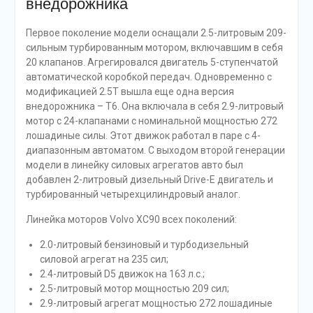
внедорожника
Первое поколение модели оснащали 2.5-литровым 209-
сильным турбированным мотором, включавшим в себя
20 клапанов. Агрегировался двигатель 5-ступенчатой
автоматической коробкой передач. Одновременно с
модификацией 2.5Т вышла еще одна версия
внедорожника – Т6. Она включала в себя 2.9-литровый
мотор с 24-клапанами с номинальной мощностью 272
лошадиные силы. Этот движок работал в паре с 4-
диапазонным автоматом. С выходом второй генерации
модели в линейку силовых агрегатов авто был
добавлен 2-литровый дизельный Drive-E двигатель и
турбированный четырехцилиндровый аналог.
Линейка моторов Volvo XC90 всех поколений:
2.0-литровый бензиновый и турбодизельный
силовой агрегат на 235 сил;
2.4-литровый D5 движок на 163 л.с.;
2.5-литровый мотор мощностью 209 сил;
2.9-литровый агрегат мощностью 272 лошадиные