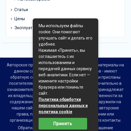
Статьи
Цены
Мы используем файлы
Эксплуатация
cookie. Они помогают
улучшать сайт и делать его
удобнее.
Нажимая «Принять», вы
соглашаетесь с их
использованием и
Авторское право © Все права защищены. Все материалы на
передачей данных сервису
данном сайте взяты из открытых источников - имеют
веб-аналитики. Если нет —
обратную ссылку на материал в интернете или присланы
измените настройки
посетителями сайта и предоставляются исключительно в
браузера или покиньте
ознакомительных целях. Права на материалы принадлежат
сайт.
их владельцам. Администрация сайта ответственности за
Политика обработки
содержание материала не несет. Если Вы обнаружили на
персональных данных и
нашем сайте материалы, которые нарушают авторские
политика cookie
права, принадлежащие Вам, Вашей компании или
организации, пожалуйста, сообщите нам через контакты.
Принять
Обратная связь
Пользовательское соглашение