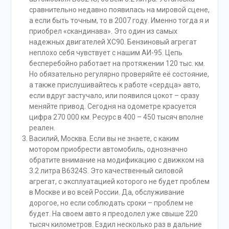
сравнительно недавно появилась на мировой сцене,
а если быть точным, то в 2007 году. Именно тогда я и
приобрел «скандинава». Это один из самых
надежных двигателей ХС90. Бензиновый агрегат
неплохо себя чувствует с нашим АИ-95. Цепь
бесперебойно работает на протяжении 120 тыс. км.
Но обязательно регулярно проверяйте её состояние,
а также прислушивайтесь к работе «сердца» авто,
если вдруг застучало, или появился цокот – сразу
меняйте привод. Сегодня на одометре красуется
цифра 270 000 км. Ресурс в 400 – 450 тысяч вполне
реален.
Василий, Москва. Если вы не знаете, с каким
мотором приобрести автомобиль, однозначно
обратите внимание на модификацию с движком на
3.2 литра B6324S. Это качественный силовой
агрегат, с эксплуатацией которого не будет проблем
в Москве и во всей России. Да, обслуживание
дорогое, но если соблюдать сроки – проблем не
будет. На своем авто я преодолел уже свыше 220
тысяч километров. Ездил несколько раз в дальние