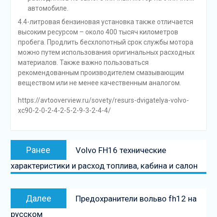
автомобиле.
4.4-литровая бензиновая установка также отличается
высоким ресурсом – около 400 тысяч километров
пробега. Продлить бесхлопотный срок службы мотора
можно путем использования оригинальных расходных
материалов. Также важно пользоваться
рекомендованным производителем смазывающим
веществом или не менее качественным аналогом.
https://avtooverview.ru/sovety/resurs-dvigatelya-volvo-
xc90-2-0-2-4-2-5-2-9-3-2-4-4/
Навигация
Предыдущая
Ранее
Volvo FH16 технические
по
запись:
характеристики и расход топлива, кабина и салон
записям
Следующая
Далее
Предохранители вольво fh12 на
запись
русском