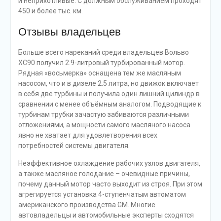
и неприхотливые. С должным обслуживанием проходят
450 и более тыс. км.
Отзывы владельцев
Больше всего нареканий среди владельцев Вольво
XC90 получил 2.9-литровый турбированный мотор.
Рядная «восьмерка» оснащена тем же масляным
насосом, что и в дизеле 2.5 литра, но движок включает
в себя две турбины и получила один лишний цилиндр в
сравнении с менее объёмным аналогом. Подводящие к
турбинам трубки зачастую забиваются различными
отложениями, а мощности самого масляного насоса
явно не хватает для удовлетворения всех
потребностей системы двигателя.
Неэффективное охлаждение рабочих узлов двигателя,
а также масляное голодание – очевидные причины,
почему данный мотор часто выходит из строя. При этом
агрегируется установка 4-ступенчатым автоматом
американского производства GM. Многие
автовладельцы и автомобильные эксперты сходятся