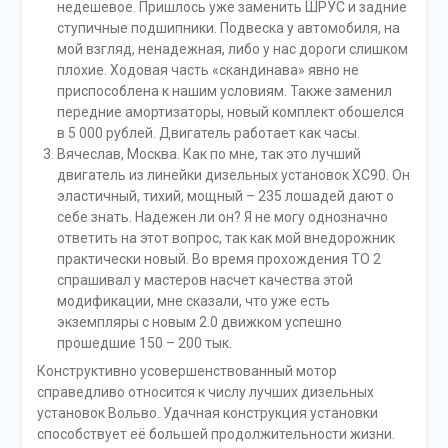
недешевое. Пришлось уже заменить ШРУС и задние
ступичные подшипники. Подвеска у автомобиля, на
мой взгляд, ненадежная, либо у нас дороги слишком
плохие. Ходовая часть «скандинава» явно не
приспособлена к нашим условиям. Также заменил
передние амортизаторы, новый комплект обошелся
в 5 000 рублей. Двигатель работает как часы.
Вячеслав, Москва. Как по мне, так это лучший
двигатель из линейки дизельных установок ХС90. Он
эластичный, тихий, мощный – 235 лошадей дают о
себе знать. Надежен ли он? Я не могу однозначно
ответить на этот вопрос, так как мой внедорожник
практически новый. Во время прохождения ТО 2
спрашивал у мастеров насчет качества этой
модификации, мне сказали, что уже есть
экземпляры с новым 2.0 движком успешно
прошедшие 150 – 200 тык.
Конструктивно усовершенствованный мотор
справедливо относится к числу лучших дизельных
установок Вольво. Удачная конструкция установки
способствует её большей продолжительности жизни.