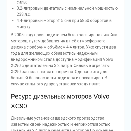
силы;
3.2-литровый двигатель с номинальной мощностью
238 л.с.;
4.4-литровый мотор 315 сил при 5850 оборотов в
минуту.
В 2005 году производителем была расширена линейка
моторов, путем добавления в неё атмосферного
движка с рабочим объёмом 4.4 литра. Уже спустя два
года для желающих обзавестись надежным
внедорожником стала доступна модификация Volvo
XC90 с двигателем на 3.2 литра. Силовые агрегаты
XC90 располагаются поперечно. Сделано это для
большей безопасности водителя и пассажиров. В
случае сильного удара установки уходят вниз.
Ресурс дизельных моторов Volvo
XC90
Дизельные установки шведского производства
известны своей надежностью и неприхотливостью.
Дизель на 2.4 литра семейства моторов D5 оснащен