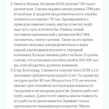
Никита, Москва. На своем ХС90 проехал 140 тысяч
километров. Совсем недавно менял ремень ГРМ уже
второй раз. В среднем продолжительность службы
элемента составляет 70 тык. Одновременно с
приводом заменил помпу, мастер отметил люфт,
еще чуть-чуть и потекла бы. Ремень новый
поставили оригинальный с артикулом 8627484,
натяжитель, помпу и ролики. Также за это время
поменял сальники: распределительного вала
задний, распредвала впускного, передний
коленвала. Больше никаких работ не было. В целом,
считаю, что установка способна пройти 350-400 тыс.
км, если ей уделять должное внимание.
Егор, Волгоград. С момента покупки Volvo ХС90 с 2.5-
литровым турбомотором прошло 5 лет. По одометру
сегодня пробег 80 тык. Мощности в 210 сил вполне
хватает для спокойной эксплуатации машины по
городским и загородным дорогам. Дизель работает
грубо, шумно. Даже после замены масла плавность
его работы не увеличивается. Заливаю только
оригинальное смазывающее вещество. Масло