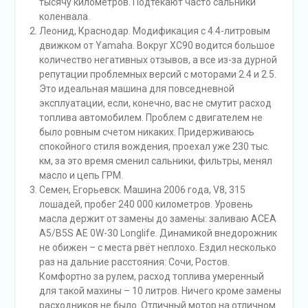
тысячу километров. Подтекают часто сальники
коленвала.
Леонид, Краснодар. Модификация с 4.4-литровым
движком от Yamaha. Вокруг ХС90 водится большое
количество негативных отзывов, а все из-за дурной
репутации проблемных версий с моторами 2.4 и 2.5.
Это идеальная машина для повседневной
эксплуатации, если, конечно, вас не смутит расход
топлива автомобилем. Проблем с двигателем не
было ровным счетом никаких. Придерживаюсь
спокойного стиля вождения, проехал уже 230 тыс.
км, за это время сменил сальники, фильтры, менял
масло и цепь ГРМ.
Семен, Егорьевск. Машина 2006 года, V8, 315
лошадей, пробег 240 000 километров. Уровень
масла держит от замены до замены: заливаю ACEA
A5/B5S AE 0W-30 Longlife. Динамикой внедорожник
не обижен – с места рвёт неплохо. Ездил несколько
раз на дальние расстояния: Сочи, Ростов.
Комфортно за рулем, расход топлива умеренный
для такой махины – 10 литров. Ничего кроме замены
расходников не было. Отличный мотор на отличном