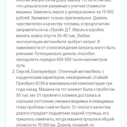
Многие жалуются на дороговизну ТО, но я считаю,
что цены вполне разумные с учетом стоимости
машины. Заменить масло у дилера можно за 10 000
рублей. Заливают только оригинальное. Дизель
чувствителен к качеству топлива, я предпочитаю
заправляться на «Лукой» ДТ. Масло в коробке
менять нужно спустя 30-40 тык. Любая
эксплуатация автомобиля требует затрат. В
зависимости от стиля вождения затраты могут быть
разными. Потенциально дизель способен
преодолеть порядка 450-500 тысяч километров
пути.
Сергей, Екатеринбург. Отличный автомобиль с
нордическим характером, некапризный, стойкий.
Приобрел ХС90 в максимальной комплектации три
года назад. Машина на тот момент была с пробегом
50 тыс. км. От прежнего хозяина досталась в
хорошем состоянии, никаких видимых и невидимых
глазу проблем с ней не было. От плохого качества
дороги страдает подшипник задней ступицы, его
пришлось заменить, когда машина прошла в общей
сложности 70 000 км. Дизель громкий, но