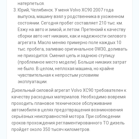
натерпеться.
Юрий, Челябинск. У меня Volvo XC90 2007 года
выпуска, машину взял у родственника в ухоженном
состоянии. Сегодня пробег составляет 210 тыс. км.
Езжу на авто и зимой, и летом. Претензий к качеству
сборки авто нет никаких, как и надежности силового
агрегата. Масло меняю примерно поле каждых 10
тыс. пробега, заливаю оригинальное 0W30, доливать
не приходится. Сменил цепь и заднюю ступицу
(проблемное место модели). Больше никаких затрат
не было. В целом, неплохая машина, но крайне
чувствительная к непростым условиям
эксплуатации.
Дизельный силовой агрегат Volvo ХС90 требователен к
качеству расходных материалов. Необходимо вовремя
проходить плановое техническое обслуживание
автомобиля в целях предотвращения возникновения
серьёзных неисправностей мотора. При соблюдении
сроков прохождения регламентированного ТО дизель
пройдет около 350 тысяч километров.