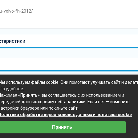
tu-volvo-fh-2012/
ктеристики
Мы используем файлы cookie. Они помогают улучшать сайт и делат
его удобнее.
Нажимая «Принять», вы соглашаетесь с их использованием и
передачей данных сервису веб-аналитики. Если нет — измените
иалы на данном сайте взяты из открытых источников - имеют обра
настройки браузера или покиньте сайт.
о в ознакомительных целях. Права на материалы принадлежат их 
Политика обработки персональных данных и политика cookie
 на нашем сайте материалы, которые нарушают авторские права, 
Принять
пожалуйста, сообщите нам через контакты.
Обратная связь
Пользовательское соглашение