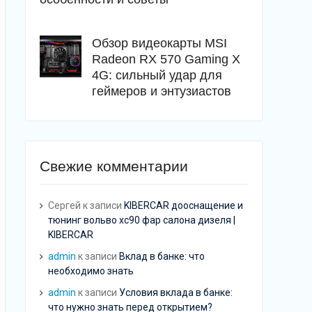
Обзор видеокарты MSI
Radeon RX 570 Gaming X
4G: сильный удар для
геймеров и энтузиастов
Свежие комментарии
Сергей
к записи
KIBERCAR дооснащение и
тюнинг вольво хс90 фар салона дизеля |
KIBERCAR
admin
к записи
Вклад в банке: что
необходимо знать
admin
к записи
Условия вклада в банке:
что нужно знать перед открытием?