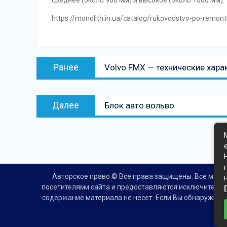
среднее (около 900 мм) и высокое (около 1000 мм).
https://monolith.in.ua/catalog/rukovodstvo-po-remon
Навигация
Предыдущая
Ранее
Volvo FMX — технические хара
по
запись:
записям
Следующая
Далее
Блок авто вольво
запись
Авторское право © Все права защищены. Все матер
посетителями сайта и предоставляются исключительн
содержание материала не несет. Если Вы обнаружили