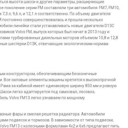
яться высота шасси и другие параметры, расширяющие
 поколение серии FM составляли три автомобиля: FM7, FM10,
,3 л, 9,6 л, и 12,1 л соответственно. По объему двигателя
M постоянно совершенствовалась и прошла несколько
мобили линейки стали устанавливать новые двигатели D13C
зовиков Volvo FM, выпуск которых был начат в 2013 году и
пами турбированных дизельных моторов объемом 10,8 и 12,8
ядные шестерки D13K, отвечающие экологическим нормам
ьным конструктором, обеспечивающим бесконечные
. Все силовые элементы машины крепятся к высокопрочной
 Рама за кабиной имеет одинаковую ширину 850 мм и ровную
 Шасси легко адаптируется под самосвал, лесовоз,
обиль Volvo FM13 легко узнаваем по мощному
азные фары и смелая решетка радиатора. Автомобили
ами подвесок и тормозов. В зависимости от типа подвески,
Volvo FM13 с колесными формулами 4х2 и 6х6 предлагают пять