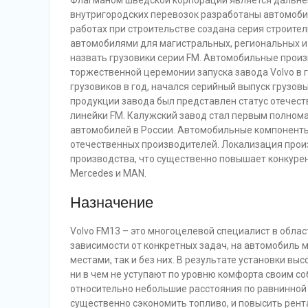
Флагманом шведской корпорации является дальнем
внутригородских перевозок разработаны автомобил
работах при строительстве создана серия строит
автомобилями для магистральных, региональных и
назвать грузовики серии FM. Автомобильные произв
торжественной церемонии запуска завода Volvo в г
грузовиков в год, начался серийный выпуск грузо
продукции завода был представлен статус отечест
линейки FM. Калужский завод стал первым полно
автомобилей в России. Автомобильные компоненты 
отечественных производителей. Локализация прои
производства, что существенно повышает конкурент
Mercedes и MAN.
Назначение
Volvo FM13 – это многоцелевой специалист в облас
зависимости от конкретных задач, на автомобиль м
местами, так и без них. В результате установки вы
ни в чем не уступают по уровню комфорта своим со
относительно небольшие расстояния по равнинной 
существенно сэкономить топливо, и повысить рент