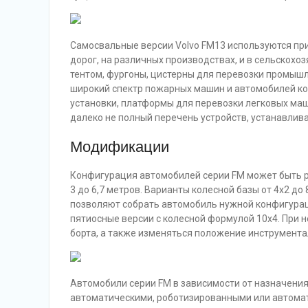
Самосвальные версии Volvo FM13 используются при
дорог, на различных производствах, и в сельскохо
тентом, фургоны, цистерны для перевозки промышл
широкий спектр пожарных машин и автомобилей ко
установки, платформы для перевозки легковых маш
далеко не полный перечень устройств, устанавлива
Модификации
Конфигурация автомобилей серии FM может быть р
3 до 6,7 метров. Варианты колесной базы от 4х2 д
позволяют собрать автомобиль нужной конфигураци
пятиосные версии с колесной формулой 10х4. При 
борта, а также изменяться положение инструмента
Автомобили серии FM в зависимости от назначени
автоматическими, роботизированными или автомат