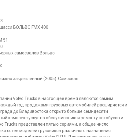
м3
 шасси ВОЛЬВО FMX 400
М 51
00
ьерных самосвалов Вольво
X
вижно закрепленный (2005). Самосвал.
ании Volvo Trucks в настоящее время являются самым
каждый год продажами грузовых автомобилей расширяется и
инграда до Владивостока открыто больше семидесяти
ый комплекс услуг по обслуживанию и ремонту автобусов и
vo Trucks представлен пятью сериями, а общее число
ко сотен моделей грузовиков различного назначения.