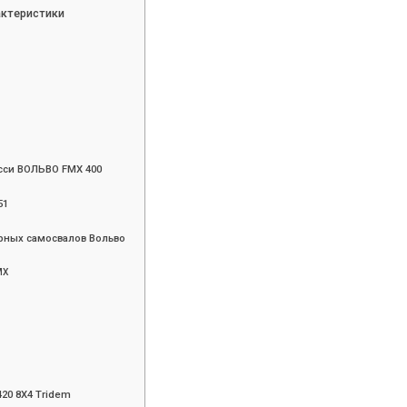
актеристики
сси ВОЛЬВО FMX 400
51
рных самосвалов Вольво
MX
20 8Х4 Tridem