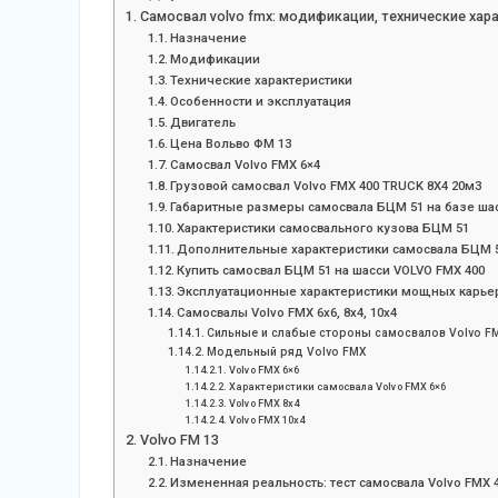
Самосвал volvo fmx: модификации, технические хар
Назначение
Модификации
Технические характеристики
Особенности и эксплуатация
Двигатель
Цена Вольво ФМ 13
Самосвал Volvo FMX 6×4
Грузовой самосвал Volvo FMX 400 TRUCK 8X4 20м3
Габаритные размеры самосвала БЦМ 51 на базе ша
Характеристики самосвального кузова БЦМ 51
Дополнительные характеристики самосвала БЦМ 
Купить самосвал БЦМ 51 на шасси VOLVO FMX 400
Эксплуатационные характеристики мощных карье
Самосвалы Volvo FMX 6х6, 8х4, 10х4
Сильные и слабые стороны самосвалов Volvo F
Модельный ряд Volvo FMX
Volvo FMX 6×6
Характеристики самосвала Volvo FMX 6×6
Volvo FMX 8х4
Volvo FMX 10х4
Volvo FM 13
Назначение
Измененная реальность: тест самосвала Volvo FMX 4