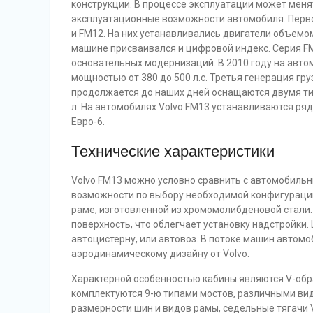
конструкции. В процессе эксплуатации может мен
эксплуатационные возможности автомобиля. Первое
и FM12. На них устанавливались двигатели объемом 7
машине присваивался и цифровой индекс. Серия F
основательных модернизаций. В 2010 году на авто
мощностью от 380 до 500 л.с. Третья генерация гру
продолжается до наших дней оснащаются двумя ти
л. На автомобилях Volvo FM13 устанавливаются р
Евро-6.
Технические характеристики
Volvo FM13 можно условно сравнить с автомобил
возможности по выбору необходимой конфигурации
раме, изготовленной из хромомолибденовой стали.
поверхность, что облегчает установку надстройки.
автоцистерну, или автовоз. В потоке машин автом
аэродинамическому дизайну от Volvo.
Характерной особенностью кабины являются V-обр
комплектуются 9-ю типами мостов, различными вид
размерности шин и видов рамы, седельные тягачи 