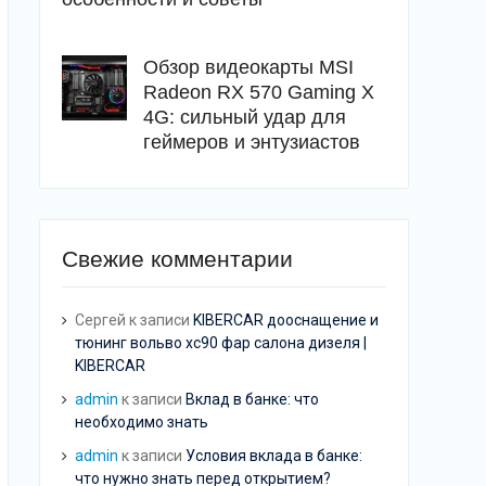
Обзор видеокарты MSI
Radeon RX 570 Gaming X
4G: сильный удар для
геймеров и энтузиастов
Свежие комментарии
Сергей
к записи
KIBERCAR дооснащение и
тюнинг вольво хс90 фар салона дизеля |
KIBERCAR
admin
к записи
Вклад в банке: что
необходимо знать
admin
к записи
Условия вклада в банке:
что нужно знать перед открытием?