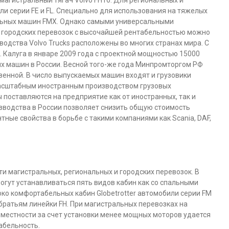
агистральный тягач Volvo FH16. Для региональных и
и серии FE и FL. Специально для использования на тяжелых
ельных машин FMX. Однако самыми универсальными
 городских перевозок с высочайшей рентабельностью можно
одства Volvo Trucks расположены во многих странах мира. С
. Калуга в январе 2009 года с проектной мощностью 15000
вых машин в России. Весной того-же года Минпромторгом РФ
венной. В число выпускаемых машин входят и грузовики
масштабным иностранным производством грузовых
поставляются на предприятие как от иностранных, так и
зводства в России позволяет снизить общую стоимость
ные свойства в борьбе с такими компаниями как Scania, DAF,
ти магистральных, региональных и городских перевозок. В
огут устанавливаться пять видов кабин как со спальными
соко комфортабельных кабин Globetrotter автомобили серии FM
братьям линейки FH. При магистральных перевозках на
местности за счет установки менее мощных моторов удается
абельность.