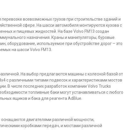
 перевозке всевозможных грузов при строительстве зданий и
зяйственной сфере. На шасси автомобиля монтируются кузова с
енных и пищевых жидкостей. На базе Volvo FM13 создан
ммунального назначения. Краны и манипуляторы, буровые
ин, оборудование, используемое при обустройстве дорог – это
емых на шасси Volvo FM13.
азличной. На выбор предлагаются машины с колесной базой от
о 8х4 с различными типами подвесок и характеристиками мостов
и. В числе последних разработок компании Volvo Trucks
необходимости топливные баки могут устанавливаться с любого
льных ящиков и бака для реагента AdBlue.
я оснащаются двигателями различной мощности,
ическими коробками передач, и мостами различной