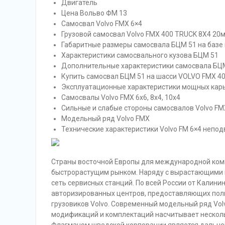
Двигатель
Цена Вольво ФМ 13
Самосвал Volvo FMX 6×4
Грузовой самосвал Volvo FMX 400 TRUCK 8X4 20
Габаритные размеры самосвала БЦМ 51 на базе
Характеристики самосвального кузова БЦМ 51
Дополнительные характеристики самосвала БЦ
Купить самосвал БЦМ 51 на шасси VOLVO FMX 4
Эксплуатационные характеристики мощных кар
Самосвалы Volvo FMX 6х6, 8х4, 10х4
Сильные и слабые стороны самосвалов Volvo FM
Модельный ряд Volvo FMX
Технические характеристики Volvo FM 6×4 непод
Страны восточной Европы для международной комп
быстрорастущим рынком. Наряду с вырастающими 
сеть сервисных станций. По всей России от Калин
авторизированных центров, предоставляющих полн
грузовиков Volvo. Современный модельный ряд Vol
модификаций и комплектаций насчитывает несколь