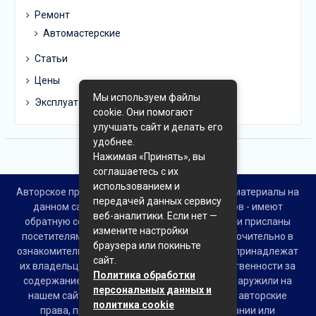
Ремонт
Автомастерские
Статьи
Цены
Мы используем файлы
Эксплуатация
cookie. Они помогают
улучшать сайт и делать его
удобнее.
Нажимая «Принять», вы
соглашаетесь с их
использованием и
Авторское право © Все права защищены. Все материалы на
передачей данных сервису
данном сайте взяты из открытых источников - имеют
веб-аналитики. Если нет —
обратную ссылку на материал в интернете или присланы
измените настройки
посетителями сайта и предоставляются исключительно в
браузера или покиньте
ознакомительных целях. Права на материалы принадлежат
сайт.
их владельцам. Администрация сайта ответственности за
Политика обработки
содержание материала не несет. Если Вы обнаружили на
персональных данных и
нашем сайте материалы, которые нарушают авторские
политика cookie
права, принадлежащие Вам, Вашей компании или