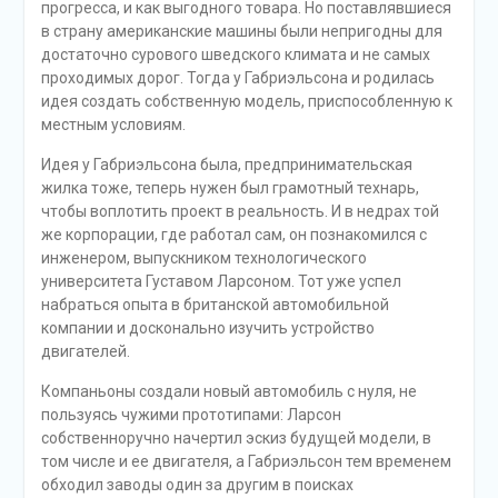
прогресса, и как выгодного товара. Но поставлявшиеся
в страну американские машины были непригодны для
достаточно сурового шведского климата и не самых
проходимых дорог. Тогда у Габриэльсона и родилась
идея создать собственную модель, приспособленную к
местным условиям.
Идея у Габриэльсона была, предпринимательская
жилка тоже, теперь нужен был грамотный технарь,
чтобы воплотить проект в реальность. И в недрах той
же корпорации, где работал сам, он познакомился с
инженером, выпускником технологического
университета Густавом Ларсоном. Тот уже успел
набраться опыта в британской автомобильной
компании и досконально изучить устройство
двигателей.
Компаньоны создали новый автомобиль с нуля, не
пользуясь чужими прототипами: Ларсон
собственноручно начертил эскиз будущей модели, в
том числе и ее двигателя, а Габриэльсон тем временем
обходил заводы один за другим в поисках