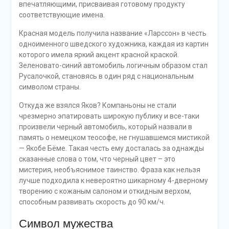
впечатляющими, присваивая готовому продукту
соответствующие имена.
Красная модель получила название «Ларссон» в честь
одноименного шведского художника, каждая из картин
которого имела яркий акцент красной краской.
Зеленовато-синий автомобиль логичным образом стал
Русалочкой, становясь в один ряд с национальным
символом страны.
Откуда же взялся Яков? Компаньоны не стали
чрезмерно эпатировать широкую публику и все-таки
произвели черный автомобиль, который назвали в
память о немецком теософе, не гнушавшемся мистикой
— Якобе Бёме. Такая честь ему досталась за однажды
сказанные слова о том, что черный цвет – это
мистерия, необъяснимое таинство. Фраза как нельзя
лучше подходила к невероятно шикарному 4-дверному
творению с кожаным салоном и откидным верхом,
способным развивать скорость до 90 км/ч.
Символ мужества