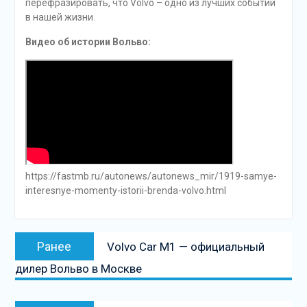
перефразировать, что Volvo – одно из лучших событий
в нашей жизни.
Видео об истории Вольво:
https://fastmb.ru/autonews/autonews_mir/1919-samye-
interesnye-momenty-istorii-brenda-volvo.html
Навигация
Предыдущая
Ранее
Volvo Car M1 — официальный
по
запись:
дилер Вольво в Москве
записям