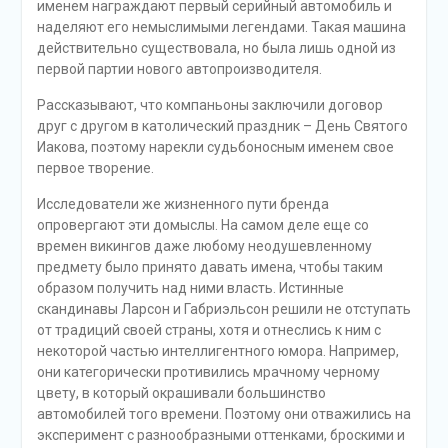
именем награждают первый серийный автомобиль и
наделяют его немыслимыми легендами. Такая машина
действительно существовала, но была лишь одной из
первой партии нового автопроизводителя.
Рассказывают, что компаньоны заключили договор
друг с другом в католический праздник – День Святого
Иакова, поэтому нарекли судьбоносным именем свое
первое творение.
Исследователи же жизненного пути бренда
опровергают эти домыслы. На самом деле еще со
времен викингов даже любому неодушевленному
предмету было принято давать имена, чтобы таким
образом получить над ними власть. Истинные
скандинавы Ларсон и Габриэльсон решили не отступать
от традиций своей страны, хотя и отнеслись к ним с
некоторой частью интеллигентного юмора. Например,
они категорически противились мрачному черному
цвету, в который окрашивали большинство
автомобилей того времени. Поэтому они отважились на
эксперимент с разнообразными оттенками, броскими и