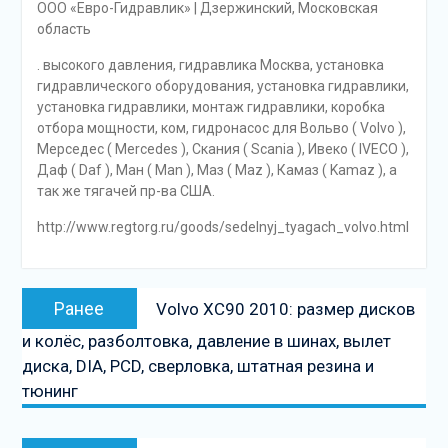
ООО «Евро-Гидравлик» | Дзержинский, Московская
область
. высокого давления, гидравлика Москва, установка
гидравлического оборудования, установка гидравлики,
установка гидравлики, монтаж гидравлики, коробка
отбора мощности, ком, гидронасос для Вольво ( Volvo ),
Мерседес ( Mercedes ), Скания ( Scania ), Ивеко ( IVECO ),
Даф ( Daf ), Ман ( Man ), Маз ( Maz ), Камаз ( Kamaz ), а
так же тягачей пр-ва США.
http://www.regtorg.ru/goods/sedelnyj_tyagach_volvo.html
Навигация
Предыдущая
Ранее
Volvo XC90 2010: размер дисков
по
запись:
и колёс, разболтовка, давление в шинах, вылет
записям
диска, DIA, PCD, сверловка, штатная резина и
тюнинг