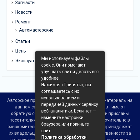
Запчасти
Новости
Ремонт
Автомастерские
Статьи
Цены
Мы используем файлы
Эксплуатация
cookie. Они помогают
улучшать сайт и делать его
удобнее.
Нажимая «Принять», вы
соглашаетесь с их
использованием и
Авторское право © Все права защищены. Все материалы на
передачей данных сервису
данном сайте взяты из открытых источников - имеют
веб-аналитики. Если нет —
обратную ссылку на материал в интернете или присланы
измените настройки
посетителями сайта и предоставляются исключительно в
браузера или покиньте
ознакомительных целях. Права на материалы принадлежат
сайт.
их владельцам. Администрация сайта ответственности за
Политика обработки
содержание материала не несет. Если Вы обнаружили на