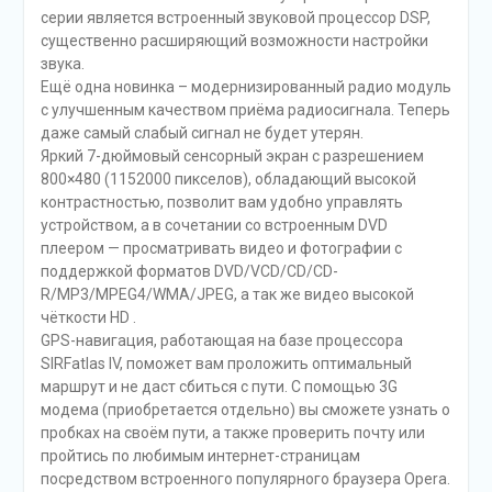
серии является встроенный звуковой процессор DSP,
существенно расширяющий возможности настройки
звука.
Ещё одна новинка – модернизированный радио модуль
с улучшенным качеством приёма радиосигнала. Теперь
даже самый слабый сигнал не будет утерян.
Яркий 7-дюймовый сенсорный экран с разрешением
800×480 (1152000 пикселов), обладающий высокой
контрастностью, позволит вам удобно управлять
устройством, а в сочетании со встроенным DVD
плеером — просматривать видео и фотографии с
поддержкой форматов DVD/VCD/CD/CD-
R/MP3/MPEG4/WMA/JPEG, а так же видео высокой
чёткости HD .
GPS-навигация, работающая на базе процессора
SIRFatlas IV, поможет вам проложить оптимальный
маршрут и не даст сбиться с пути. С помощью 3G
модема (приобретается отдельно) вы сможете узнать о
пробках на своём пути, а также проверить почту или
пройтись по любимым интернет-страницам
посредством встроенного популярного браузера Opera.