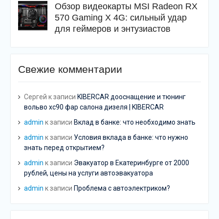
Обзор видеокарты MSI Radeon RX
570 Gaming X 4G: сильный удар
для геймеров и энтузиастов
Свежие комментарии
Сергей
к записи
KIBERCAR дооснащение и тюнинг
вольво хс90 фар салона дизеля | KIBERCAR
admin
к записи
Вклад в банке: что необходимо знать
admin
к записи
Условия вклада в банке: что нужно
знать перед открытием?
admin
к записи
Эвакуатор в Екатеринбурге от 2000
рублей, цены на услуги автоэвакуатора
admin
к записи
Проблема с автоэлектриком?